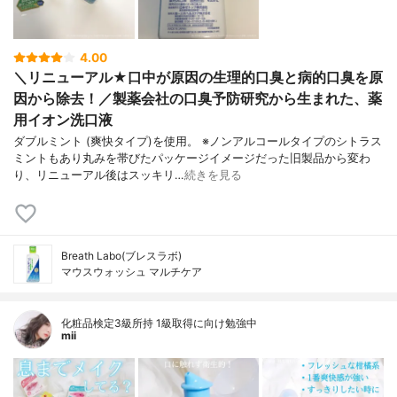
4.00
＼リニューアル★口中が原因の生理的口臭と病的口臭を原
因から除去！／製薬会社の口臭予防研究から生まれた、薬
用イオン洗口液
ダブルミント (爽快タイプ)を使用。 ※ノンアルコールタイプのシトラス
ミントもあり丸みを帯びたパッケージイメージだった旧製品から変わ
り、リニューアル後はスッキリ…
続きを見る
Breath Labo(ブレスラボ)
マウスウォッシュ マルチケア
化粧品検定3級所持 1級取得に向け勉強中
mii