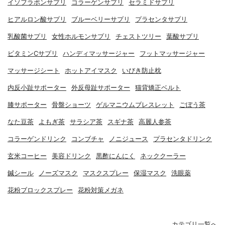
イソフラボンサプリ
コラーゲンサプリ
セラミドサプリ
ヒアルロン酸サプリ
ブルーベリーサプリ
プラセンタサプリ
乳酸菌サプリ
女性ホルモンサプリ
チェストツリー
葉酸サプリ
ビタミンCサプリ
ハンディマッサージャー
フットマッサージャー
マッサージシート
ホットアイマスク
いびき防止枕
内反小趾サポーター
外反母趾サポーター
猫背矯正ベルト
膝サポーター
骨盤ショーツ
ゲルマニウムブレスレット
ごぼう茶
なた豆茶
よもぎ茶
サラシア茶
スギナ茶
高麗人参茶
コラーゲンドリンク
コンブチャ
ノニジュース
プラセンタドリンク
玄米コーヒー
美容ドリンク
黒酢にんにく
ネッククーラー
鍼シール
ノーズマスク
マスクスプレー
保湿マスク
洗眼薬
花粉ブロックスプレー
花粉対策メガネ
カテゴリ一覧へ