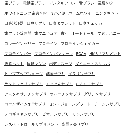
歯ブラシ
電動歯ブラシ
デンタルフロス
舌ブラシ
歯磨き粉
ホワイトニング歯磨き粉
うがい薬
ホームホワイトニングキット
口腔洗浄器
口臭サプリ
口臭タブレット
口臭チェッカー
歯ブラシ除菌器
歯マニキュア
青汁
オートミール
マヌカハニー
コラーゲンゼリー
プロテイン
プロテインシェイカー
プロテインバー
プロテインパンケーキ
BCAA
HMBサプリメント
腹筋ベルト
振動マシン
ボディスーツ
ダイエットスリッパ
ヒップアップショーツ
酵素サプリ
イヌリンサプリ
ラクトフェリンサプリ
すっぽんサプリ
にんにくサプリ
アスタキサンチンサプリ
オルニチンサプリ
グリシンサプリ
コエンザイムq10サプリ
セントジョーンズワート
チロシンサプリ
ノコギリヤシサプリ
ビオチンサプリ
リジンサプリ
レスベラトロールサプリメント
高麗人参サプリ