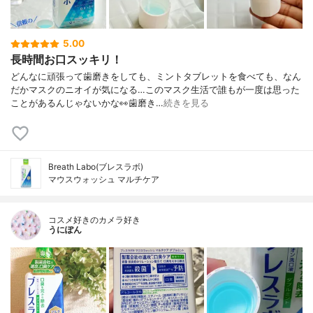
5.00
長時間お口スッキリ！
どんなに頑張って歯磨きをしても、ミントタブレットを食べても、なん
だかマスクのニオイが気になる…このマスク生活で誰もが一度は思った
ことがあるんじゃないかな👀歯磨き…
続きを見る
Breath Labo(ブレスラボ)
マウスウォッシュ マルチケア
コスメ好きのカメラ好き
うにぽん