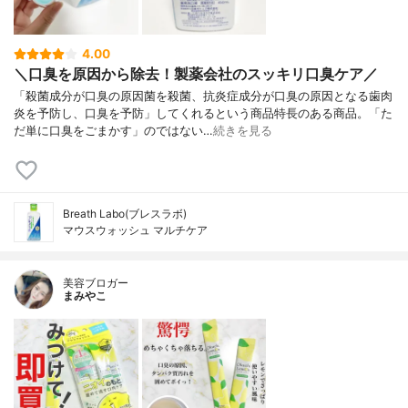
4.00
＼口臭を原因から除去！製薬会社のスッキリ口臭ケア／
「殺菌成分が口臭の原因菌を殺菌、抗炎症成分が口臭の原因となる歯肉
炎を予防し、口臭を予防」してくれるという商品特長のある商品。「た
だ単に口臭をごまかす」のではない…
続きを見る
Breath Labo(ブレスラボ)
マウスウォッシュ マルチケア
美容ブロガー
まみやこ