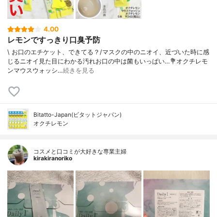
4.00
レモンですっきり口臭予防
\ お口のエチケット、できてる？/⁡⁡マスクの中のニオイ、近づいた時に感
じるニオイ見た目にわかる汚れ⁡お口の中は菌もいっぱい…⁡⁡⁡💐オクチレモ
ンマウスウォッシ…
続きを見る
Bitatto-Japan(ビタットジャパン)
オクチレモン
コスメと口コミが大好きな専業主婦
kirakiranoriko