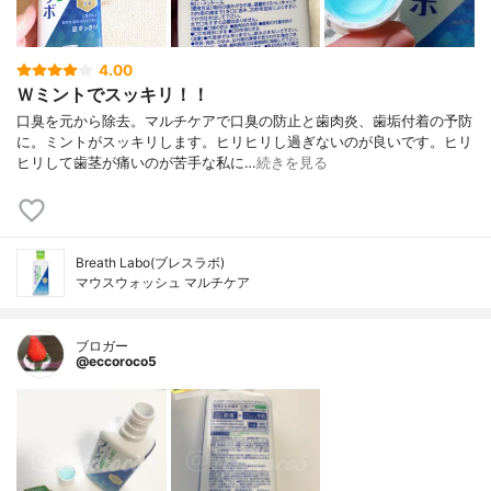
4.00
Ｗミントでスッキリ！！
口臭を元から除去。マルチケアで口臭の防止と歯肉炎、歯垢付着の予防
に。ミントがスッキリします。ヒリヒリし過ぎないのが良いです。ヒリ
ヒリして歯茎が痛いのが苦手な私に…
続きを見る
Breath Labo(ブレスラボ)
マウスウォッシュ マルチケア
ブロガー
@eccoroco5