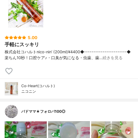
5.00
手軽にスッキリ
株式会社コハルトnico-nin’ (200ml)¥4400◆-----------------------◆
楽ちん10秒！口腔ケア♪・口臭が気になる・虫歯、歯…
続きを見る
Co-Heart(コハルト)
ニコニン
バドママ★フォロバ100◎