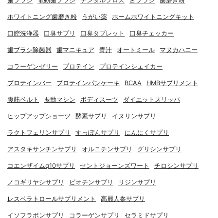
歯ブラシ
電動歯ブラシ
デンタルフロス
舌ブラシ
歯磨き粉
ホワイトニング歯磨き粉
うがい薬
ホームホワイトニングキット
口腔洗浄器
口臭サプリ
口臭タブレット
口臭チェッカー
歯ブラシ除菌器
歯マニキュア
青汁
オートミール
マヌカハニー
コラーゲンゼリー
プロテイン
プロテインシェイカー
プロテインバー
プロテインパンケーキ
BCAA
HMBサプリメント
腹筋ベルト
振動マシン
ボディスーツ
ダイエットスリッパ
ヒップアップショーツ
酵素サプリ
イヌリンサプリ
ラクトフェリンサプリ
すっぽんサプリ
にんにくサプリ
アスタキサンチンサプリ
オルニチンサプリ
グリシンサプリ
コエンザイムq10サプリ
セントジョーンズワート
チロシンサプリ
ノコギリヤシサプリ
ビオチンサプリ
リジンサプリ
レスベラトロールサプリメント
高麗人参サプリ
イソフラボンサプリ
コラーゲンサプリ
セラミドサプリ