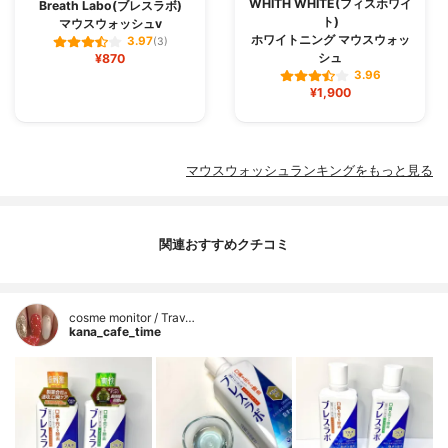
WHITH WHITE(フィスホワイ
Breath Labo(ブレスラボ)
ト)
マウスウォッシュv
ホワイトニング マウスウォッ
3.97
(3)
シュ
¥870
3.96
¥1,900
マウスウォッシュランキングをもっと見る
関連おすすめクチコミ
cosme monitor / Trav…
kana_cafe_time