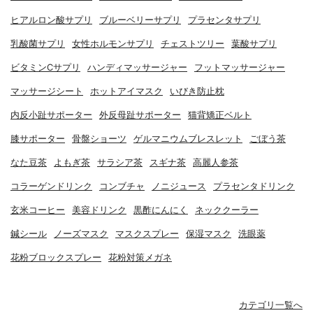
ヒアルロン酸サプリ
ブルーベリーサプリ
プラセンタサプリ
乳酸菌サプリ
女性ホルモンサプリ
チェストツリー
葉酸サプリ
ビタミンCサプリ
ハンディマッサージャー
フットマッサージャー
マッサージシート
ホットアイマスク
いびき防止枕
内反小趾サポーター
外反母趾サポーター
猫背矯正ベルト
膝サポーター
骨盤ショーツ
ゲルマニウムブレスレット
ごぼう茶
なた豆茶
よもぎ茶
サラシア茶
スギナ茶
高麗人参茶
コラーゲンドリンク
コンブチャ
ノニジュース
プラセンタドリンク
玄米コーヒー
美容ドリンク
黒酢にんにく
ネッククーラー
鍼シール
ノーズマスク
マスクスプレー
保湿マスク
洗眼薬
花粉ブロックスプレー
花粉対策メガネ
カテゴリ一覧へ