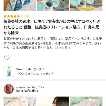
5.00
製薬会社の速攻、口臭ケア!!液体が口の中にすばやく行き
わたること 殺菌、抗炎症のリレーション処方、口臭を元
から除去
製薬会社がイオンの力に着目して開発した、薬用イオン洗口液。口臭予
防に効果のある薬用成分を2種配合。液体がお口のすみずみまでいきわ
たり、口臭の原因物質を元から取り…
続きを見る
Breath Labo(ブレスラボ)
マウスウォッシュ マルチケア
cosme monitor / Trav…
kana_cafe_time