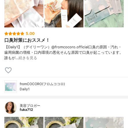
5.00
口臭対策におススメ！
【Daily1】（デイリーワン）@fromcocoro.official口臭の原因・汚れ・
歯周病菌の増殖・口内環境の悪化そんな原因で口臭が起こっています。
誰もが…
続きを見る
fromCOCORO(フロムココロ)
Daily1
美容ブロガー
fuka712