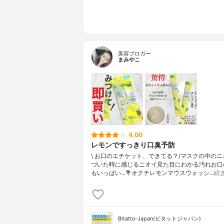
美容ブロガー
まみやこ
4.00
レモンですっきり口臭予防
\ お口のエチケット、できてる？/⁡⁡マスクの中の
づいた時に感じるニオイ見た目にわかる汚れ⁡お口
もいっぱい…⁡⁡⁡💐オクチレモンマウスウォッシ…
続
Bitatto-Japan(ビタットジャパン)