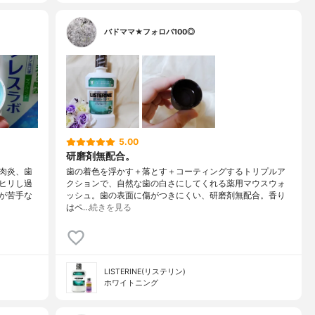
バドママ★フォロバ100◎
5.00
研磨剤無配合。
肉炎、歯
歯の着色を浮かす＋落とす＋コーティングするトリプルア
ヒリし過
クションで、自然な歯の白さにしてくれる薬用マウスウォ
が苦手な
ッシュ。歯の表面に傷がつきにくい、研磨剤無配合。香り
はペ…
続きを見る
LISTERINE(リステリン)
ホワイトニング