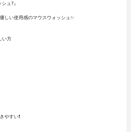
ォッシュ?』
優しい使用感のマウスウォッシュ✨
しい方
やすい❗️