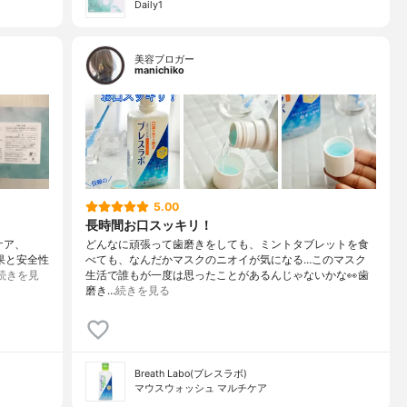
Daily1
美容ブロガー
manichiko
5.00
長時間お口スッキリ！
ケア、
どんなに頑張って歯磨きをしても、ミントタブレットを食
効果と安全性
べても、なんだかマスクのニオイが気になる…このマスク
続きを見
生活で誰もが一度は思ったことがあるんじゃないかな👀歯
磨き…
続きを見る
Breath Labo(ブレスラボ)
マウスウォッシュ マルチケア