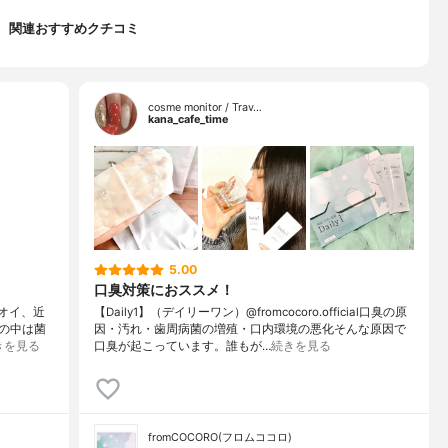
関連おすすめクチコミ
cosme monitor / Trav…
kana_cafe_time
5.00
口臭対策におススメ！
ニオイ、近
【Daily1】（デイリーワン）@fromcocoro.official口臭の原
の中は菌
因・汚れ・歯周病菌の増殖・口内環境の悪化そんな原因で
きを見る
口臭が起こっています。誰もが…
続きを見る
fromCOCORO(フロムココロ)