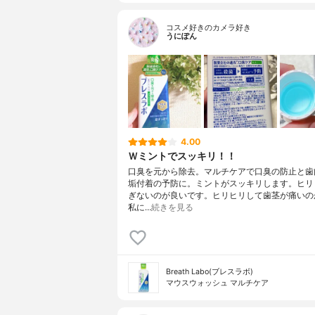
コスメ好きのカメラ好き
うにぽん
4.00
Ｗミントでスッキリ！！
口臭を元から除去。マルチケアで口臭の防止と歯
垢付着の予防に。ミントがスッキリします。ヒリ
ぎないのが良いです。ヒリヒリして歯茎が痛いの
私に…
続きを見る
Breath Labo(ブレスラボ)
マウスウォッシュ マルチケア