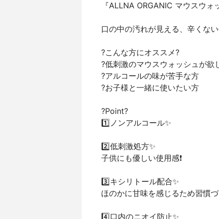
『ALLNA ORGANIC マウスウ
口の中の汚れが見える、辛くない
?こんな方にオススメ?
?低刺激のマウスウォッシュが欲
?アルコールの味が苦手な方
?お子様と一緒に使いたい方
?Point?
1️⃣ノンアルコール✨
2️⃣低刺激処方✨
子供にも優しい使用感❗️
3️⃣キシリトール配合✨
ほのかに甘味を感じるため習慣づき
4️⃣口内のニオイ防止✨