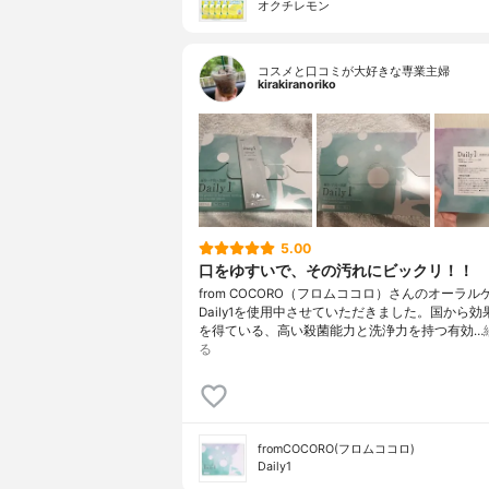
オクチレモン
コスメと口コミが大好きな専業主婦
kirakiranoriko
5.00
口をゆすいで、その汚れにビックリ！！
from COCORO（フロムココロ）さんのオーラル
Daily1を使用中させていただきました。国から
を得ている、高い殺菌能力と洗浄力を持つ有効…
る
fromCOCORO(フロムココロ)
Daily1