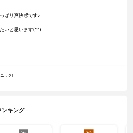
っぱり爽快感です♪
いと思います(^^)
ガニック)
ランキング
2位
3位