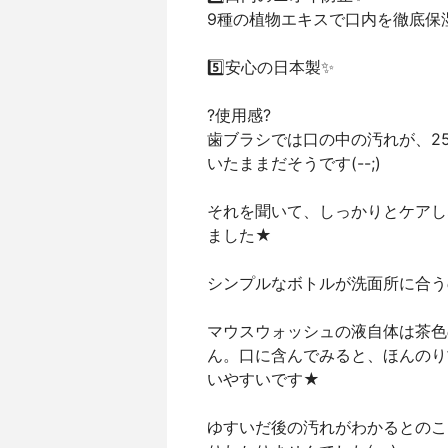
9種の植物エキスで口内を徹底保湿
5️⃣安心の日本製✨
?使用感?
歯ブラシでは口の中の汚れが、2
いたままだそうです(--;)
それを聞いて、しっかりとケアし
ました★
シンプルなボトルが洗面所に合う
マウスウォッシュの液自体は茶色
ん。口に含んでみると、ほんのり
いやすいです★
ゆすいだ後の汚れがわかるとのこ