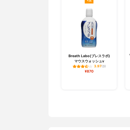
Breath Labo(ブレスラボ)
マウスウォッシュv
3.97
(3)
¥870