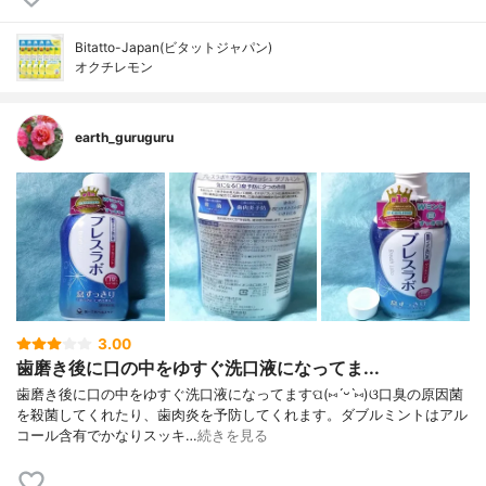
Bitatto-Japan(ビタットジャパン)
オクチレモン
earth_guruguru
3.00
歯磨き後に口の中をゆすぐ洗口液になってま...
歯磨き後に口の中をゆすぐ洗口液になってますପ(⑅ˊᵕˋ⑅)ଓ口臭の原因菌
を殺菌してくれたり、歯肉炎を予防してくれます。ダブルミントはアル
コール含有でかなりスッキ…
続きを見る