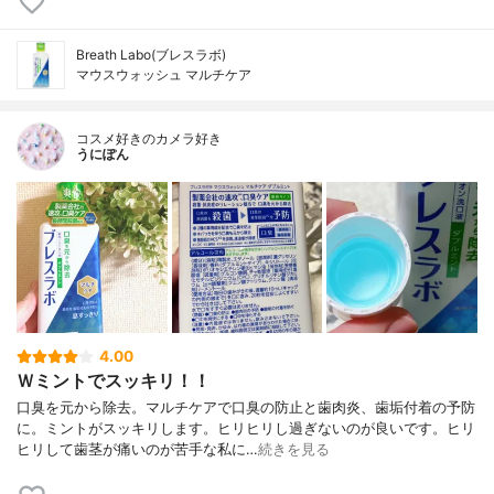
Breath Labo(ブレスラボ)
マウスウォッシュ マルチケア
コスメ好きのカメラ好き
うにぽん
4.00
Ｗミントでスッキリ！！
口臭を元から除去。マルチケアで口臭の防止と歯肉炎、歯垢付着の予防
に。ミントがスッキリします。ヒリヒリし過ぎないのが良いです。ヒリ
ヒリして歯茎が痛いのが苦手な私に…
続きを見る