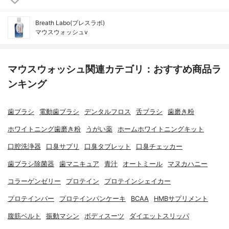
Breath Labo(ブレスラボ)
マウスウォッシュv
マウスウォッシュ関連カテゴリ：おすすめ商品ラ
ンキング
歯ブラシ
電動歯ブラシ
デンタルフロス
舌ブラシ
歯磨き粉
ホワイトニング歯磨き粉
うがい薬
ホームホワイトニングキット
口腔洗浄器
口臭サプリ
口臭タブレット
口臭チェッカー
歯ブラシ除菌器
歯マニキュア
青汁
オートミール
マヌカハニー
コラーゲンゼリー
プロテイン
プロテインシェイカー
プロテインバー
プロテインパンケーキ
BCAA
HMBサプリメント
腹筋ベルト
振動マシン
ボディスーツ
ダイエットスリッパ