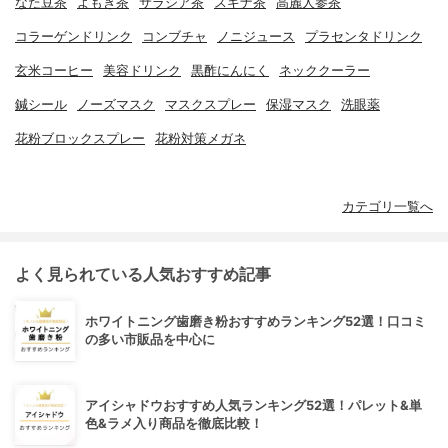
なた豆茶
よもぎ茶
サラシア茶
スギナ茶
高麗人参茶
コラーゲンドリンク
コンブチャ
ノニジュース
プラセンタドリンク
玄米コーヒー
美容ドリンク
黒酢にんにく
ネッククーラー
鍼シール
ノーズマスク
マスクスプレー
保湿マスク
洗眼薬
花粉ブロックスプレー
花粉対策メガネ
カテゴリ一覧へ
よく見られている人気おすすめ記事
ホワイトニング歯磨き粉おすすめランキング52選！口コミ
の多い市販品を中心に
アイシャドウおすすめ人気ランキング52選！パレット&単
色&ラメ入り商品を徹底比較！