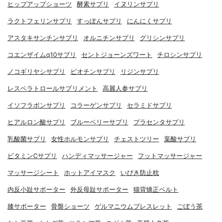
ヒップアップショーツ
酵素サプリ
イヌリンサプリ
ラクトフェリンサプリ
すっぽんサプリ
にんにくサプリ
アスタキサンチンサプリ
オルニチンサプリ
グリシンサプリ
コエンザイムq10サプリ
セントジョーンズワート
チロシンサプリ
ノコギリヤシサプリ
ビオチンサプリ
リジンサプリ
レスベラトロールサプリメント
高麗人参サプリ
イソフラボンサプリ
コラーゲンサプリ
セラミドサプリ
ヒアルロン酸サプリ
ブルーベリーサプリ
プラセンタサプリ
乳酸菌サプリ
女性ホルモンサプリ
チェストツリー
葉酸サプリ
ビタミンCサプリ
ハンディマッサージャー
フットマッサージャー
マッサージシート
ホットアイマスク
いびき防止枕
内反小趾サポーター
外反母趾サポーター
猫背矯正ベルト
膝サポーター
骨盤ショーツ
ゲルマニウムブレスレット
ごぼう茶