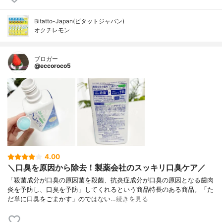
Bitatto-Japan(ビタットジャパン)
オクチレモン
ブロガー
@eccoroco5
4.00
＼口臭を原因から除去！製薬会社のスッキリ口臭ケア／
「殺菌成分が口臭の原因菌を殺菌、抗炎症成分が口臭の原因となる歯肉
炎を予防し、口臭を予防」してくれるという商品特長のある商品。「た
だ単に口臭をごまかす」のではない…
続きを見る