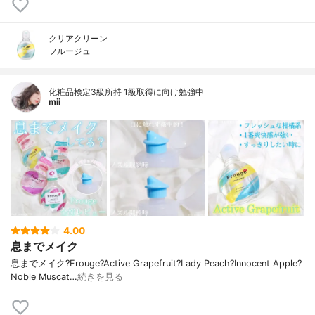
クリアクリーン
フルージュ
化粧品検定3級所持 1級取得に向け勉強中
mii
4.00
息までメイク
息までメイク?⁡⁡Frouge⁡⁡?Active Grapefruit⁡⁡?Lady Peach⁡⁡?Innocent Apple⁡⁡?
Noble Muscat…
続きを見る