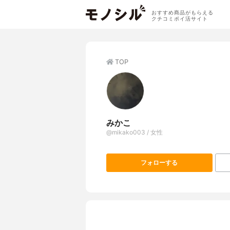
おすすめ商品がもらえる
クチコミポイ活サイト
TOP
みかこ
@mikako003 / 女性
フォローする