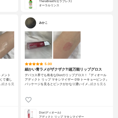
TheraBreath(セラブレス)
オーラルリンス
みかこ
5.00
細かい青ラメがザクザク⁈超万能リップグロス
トメント
デパコス界でも有名なDiorのリップグロス！『ディオール
甘くて優し
アディクト リップ マキシマイザー 019 トーキョーピンク』
…
続きを見
パッケージを見るとピンクがかなり濃いイメ…
続きを見る
Dior(ディオール)
アディクト リップ マキシマイザー