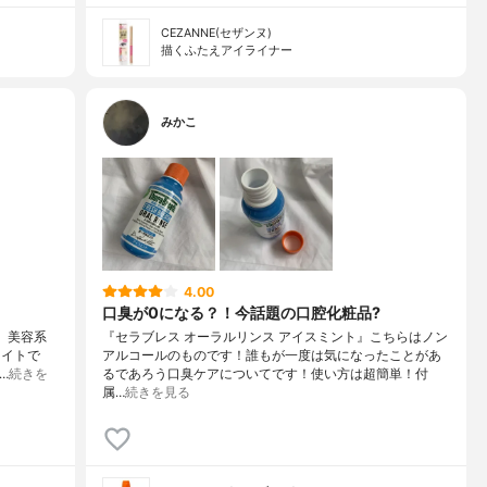
CEZANNE(セザンヌ)
描くふたえアイライナー
みかこ
4.00
口臭が0になる？！今話題の口腔化粧品?
』美容系
『セラブレス オーラルリンス アイスミント』こちらはノン
ライトで
アルコールのものです！誰もが一度は気になったことがあ
…
続きを
るであろう口臭ケアについてです！使い方は超簡単！付
属…
続きを見る