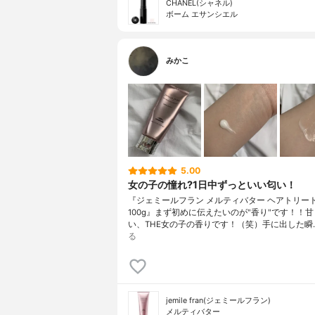
CHANEL(シャネル)
ボーム エサンシエル
みかこ
5.00
女の子の憧れ?1日中ずっといい匂い！
『ジェミールフラン メルティバター ヘアトリー
100g』まず初めに伝えたいのが"香り"です！！
い、THE女の子の香りです！（笑）手に出した瞬
る
jemile fran(ジェミールフラン)
メルティバター