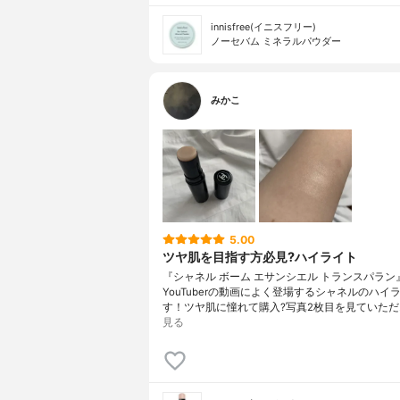
innisfree(イニスフリー)
ノーセバム ミネラルパウダー
みかこ
5.00
ツヤ肌を目指す方必見?ハイライト
『シャネル ボーム エサンシエル トランスパラン
YouTuberの動画によく登場するシャネルのハイ
す！ツヤ肌に憧れて購入?写真2枚目を見ていただ
見る