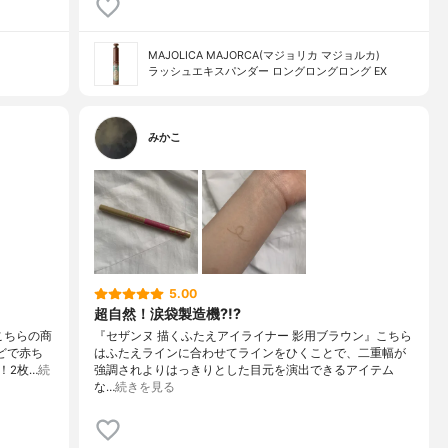
MAJOLICA MAJORCA(マジョリカ マジョルカ)
ラッシュエキスパンダー ロングロングロング EX
みかこ
5.00
超自然！涙袋製造機?!?
こちらの商
『セザンヌ 描くふたえアイライナー 影用ブラウン』こちら
どで赤ち
はふたえラインに合わせてラインをひくことで、二重幅が
！2枚…
続
強調されよりはっきりとした目元を演出できるアイテム
な…
続きを見る