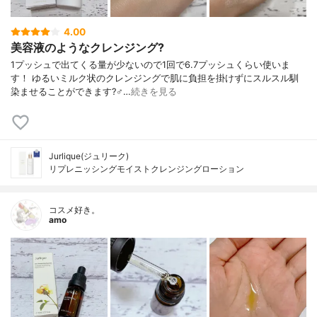
4.00
美容液のようなクレンジング?
1プッシュで出てくる量が少ないので1回で6.7プッシュくらい使いま
す！ ゆるいミルク状のクレンジングで肌に負担を掛けずにスルスル馴
染ませることができます?‍♂️…
続きを見る
Jurlique(ジュリーク)
リプレニッシングモイストクレンジングローション
コスメ好き。
amo