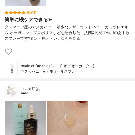
5.00
簡単に喉ケアできる✨
タスマニア産のマヌカハニー.希少なレザーウッドハニー.カミツレエキ
ス.オーガニックプロポリスなどを配合した、抗菌&抗炎症作用のある喉
スプレーです?ミント味とオレ…
続きを見る
made of Organics(メイド オブ オーガニクス)
マヌカハニー＋カモミールスプレー
コスメ好き。
amo