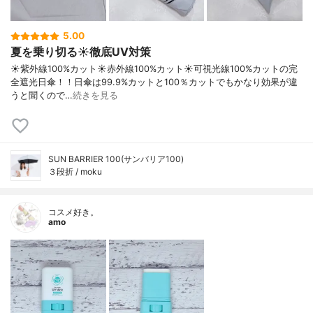
5.00
夏を乗り切る☀️徹底UV対策
☀️紫外線100%カット☀️赤外線100%カット☀️可視光線100%カットの完
全遮光日傘！！日傘は99.9%カットと100％カットでもかなり効果が違
うと聞くので…
続きを見る
SUN BARRIER 100(サンバリア100)
３段折 / moku
コスメ好き。
amo