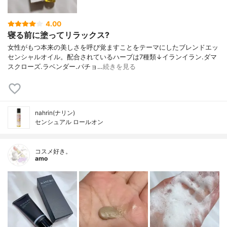
4.00
寝る前に塗ってリラックス?
女性がもつ本来の美しさを呼び覚ますことをテーマにしたブレンドエッ
センシャルオイル。配合されているハーブは7種類↓イランイラン.ダマ
スクローズ.ラベンダー.パチョ…
続きを見る
nahrin(ナリン)
センシュアル ロールオン
コスメ好き。
amo