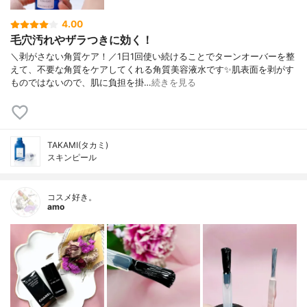
4.00
毛穴汚れやザラつきに効く！
＼剥がさない角質ケア！／1日1回使い続けることでターンオーバーを整
えて、不要な角質をケアしてくれる角質美容液水です✨肌表面を剥がす
ものではないので、肌に負担を掛…
続きを見る
TAKAMI(タカミ)
スキンピール
コスメ好き。
amo