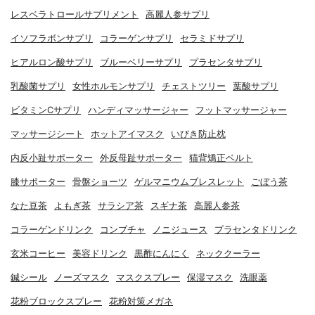
レスベラトロールサプリメント
高麗人参サプリ
イソフラボンサプリ
コラーゲンサプリ
セラミドサプリ
ヒアルロン酸サプリ
ブルーベリーサプリ
プラセンタサプリ
乳酸菌サプリ
女性ホルモンサプリ
チェストツリー
葉酸サプリ
ビタミンCサプリ
ハンディマッサージャー
フットマッサージャー
マッサージシート
ホットアイマスク
いびき防止枕
内反小趾サポーター
外反母趾サポーター
猫背矯正ベルト
膝サポーター
骨盤ショーツ
ゲルマニウムブレスレット
ごぼう茶
なた豆茶
よもぎ茶
サラシア茶
スギナ茶
高麗人参茶
コラーゲンドリンク
コンブチャ
ノニジュース
プラセンタドリンク
玄米コーヒー
美容ドリンク
黒酢にんにく
ネッククーラー
鍼シール
ノーズマスク
マスクスプレー
保湿マスク
洗眼薬
花粉ブロックスプレー
花粉対策メガネ