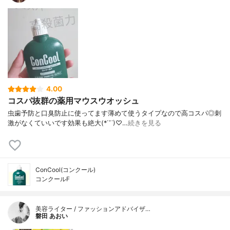
4.00
コスパ抜群の薬用マウスウオッシュ
虫歯予防と口臭防止に使ってます薄めて使うタイプなので高コスパ◎刺
激がなくていいです効果も絶大(*˙˘˙)♡…
続きを見る
ConCool(コンクール)
コンクールF
美容ライター / ファッションアドバイザ…
磐田 あおい