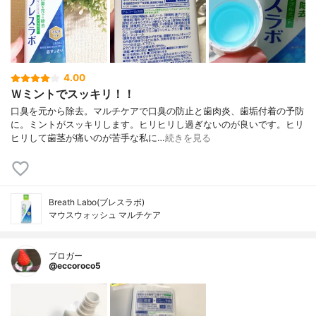
4.00
Ｗミントでスッキリ！！
口臭を元から除去。マルチケアで口臭の防止と歯肉炎、歯垢付着の予防
に。ミントがスッキリします。ヒリヒリし過ぎないのが良いです。ヒリ
ヒリして歯茎が痛いのが苦手な私に…
続きを見る
Breath Labo(ブレスラボ)
マウスウォッシュ マルチケア
ブロガー
@eccoroco5