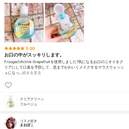
5.00
お口の中がスッキリします。
FrougeのActive Grapefruitを使用しました?気になるお口のニオイをク
リアにして口臭を予防して、息までかわいくメイクするマウスウォッシ
ュになっ…
続きを見る
クリアクリーン
フルージュ
コスメ好き
まおぽこ