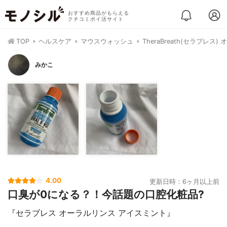
おすすめ商品がもらえる
クチコミポイ活サイト
TOP
ヘルスケア
マウスウォッシュ
TheraBreath(セラブレス
みかこ
4.00
更新日時：6ヶ月以上前
口臭が0になる？！今話題の口腔化粧品?
『セラブレス オーラルリンス アイスミント』