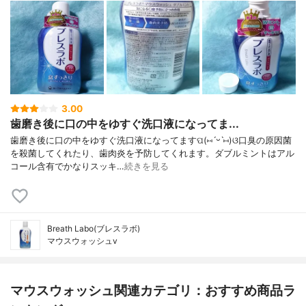
3.00
歯磨き後に口の中をゆすぐ洗口液になってま...
歯磨き後に口の中をゆすぐ洗口液になってますପ(⑅ˊᵕˋ⑅)ଓ口臭の原因菌
を殺菌してくれたり、歯肉炎を予防してくれます。ダブルミントはアル
コール含有でかなりスッキ…
続きを見る
Breath Labo(ブレスラボ)
マウスウォッシュv
マウスウォッシュ関連カテゴリ：おすすめ商品ラ