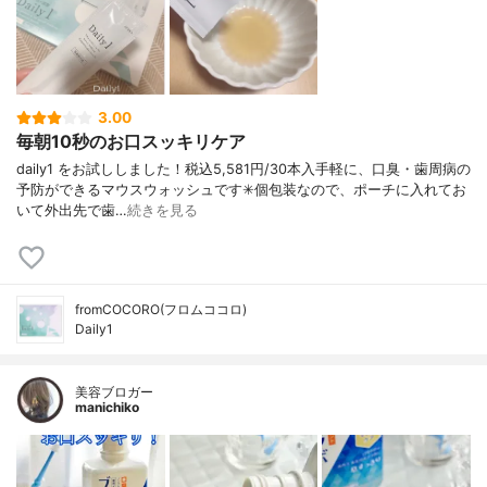
3.00
毎朝10秒のお口スッキリケア
daily1 をお試ししました！税込5,581円/30本入手軽に、口臭・歯周病の
予防ができるマウスウォッシュです✳︎個包装なので、ポーチに入れてお
いて外出先で歯…
続きを見る
fromCOCORO(フロムココロ)
Daily1
美容ブロガー
manichiko