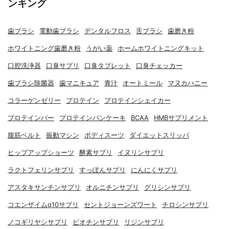
ンキング
歯ブラシ
電動歯ブラシ
デンタルフロス
舌ブラシ
歯磨き粉
ホワイトニング歯磨き粉
うがい薬
ホームホワイトニングキット
口腔洗浄器
口臭サプリ
口臭タブレット
口臭チェッカー
歯ブラシ除菌器
歯マニキュア
青汁
オートミール
マヌカハニー
コラーゲンゼリー
プロテイン
プロテインシェイカー
プロテインバー
プロテインパンケーキ
BCAA
HMBサプリメント
腹筋ベルト
振動マシン
ボディスーツ
ダイエットスリッパ
ヒップアップショーツ
酵素サプリ
イヌリンサプリ
ラクトフェリンサプリ
すっぽんサプリ
にんにくサプリ
アスタキサンチンサプリ
オルニチンサプリ
グリシンサプリ
コエンザイムq10サプリ
セントジョーンズワート
チロシンサプリ
ノコギリヤシサプリ
ビオチンサプリ
リジンサプリ