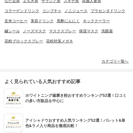
なた豆茶
よもぎ茶
サラシア茶
スギナ茶
高麗人参茶
コラーゲンドリンク
コンブチャ
ノニジュース
プラセンタドリンク
玄米コーヒー
美容ドリンク
黒酢にんにく
ネッククーラー
鍼シール
ノーズマスク
マスクスプレー
保湿マスク
洗眼薬
花粉ブロックスプレー
花粉対策メガネ
カテゴリ一覧へ
よく見られている人気おすすめ記事
ホワイトニング歯磨き粉おすすめランキング52選！口コミ
の多い市販品を中心に
アイシャドウおすすめ人気ランキング52選！パレット&単
色&ラメ入り商品を徹底比較！