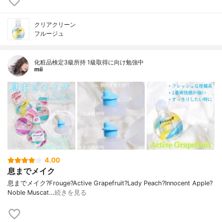
クリアクリーン
フルージュ
化粧品検定3級所持 1級取得に向け勉強中
mii
4.00
息までメイク
息までメイク?⁡⁡Frouge⁡⁡?Active Grapefruit⁡⁡?Lady Peach⁡⁡?Innocent Apple⁡⁡?
Noble Muscat…
続きを見る