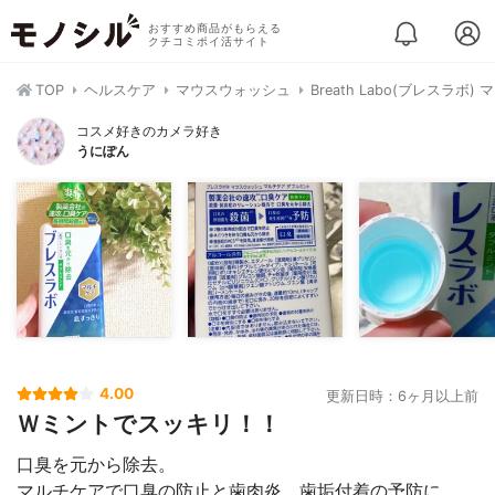
おすすめ商品がもらえる
クチコミポイ活サイト
TOP
ヘルスケア
マウスウォッシュ
Breath Labo(ブレスラ
コスメ好きのカメラ好き
うにぽん
4.00
更新日時：6ヶ月以上前
Ｗミントでスッキリ！！
口臭を元から除去。
マルチケアで口臭の防止と歯肉炎、歯垢付着の予防に。