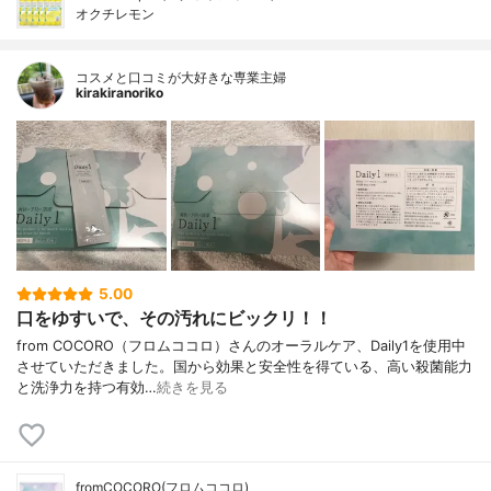
オクチレモン
コスメと口コミが大好きな専業主婦
kirakiranoriko
5.00
口をゆすいで、その汚れにビックリ！！
from COCORO（フロムココロ）さんのオーラルケア、Daily1を使用中
させていただきました。国から効果と安全性を得ている、高い殺菌能力
と洗浄力を持つ有効…
続きを見る
fromCOCORO(フロムココロ)