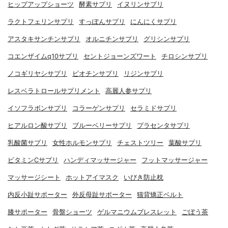
ヒップアップショーツ
酵素サプリ
イヌリンサプリ
ラクトフェリンサプリ
すっぽんサプリ
にんにくサプリ
アスタキサンチンサプリ
オルニチンサプリ
グリシンサプリ
コエンザイムq10サプリ
セントジョーンズワート
チロシンサプリ
ノコギリヤシサプリ
ビオチンサプリ
リジンサプリ
レスベラトロールサプリメント
高麗人参サプリ
イソフラボンサプリ
コラーゲンサプリ
セラミドサプリ
ヒアルロン酸サプリ
ブルーベリーサプリ
プラセンタサプリ
乳酸菌サプリ
女性ホルモンサプリ
チェストツリー
葉酸サプリ
ビタミンCサプリ
ハンディマッサージャー
フットマッサージャー
マッサージシート
ホットアイマスク
いびき防止枕
内反小趾サポーター
外反母趾サポーター
猫背矯正ベルト
膝サポーター
骨盤ショーツ
ゲルマニウムブレスレット
ごぼう茶