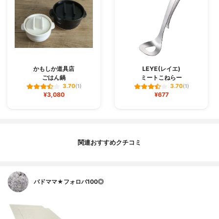
かもしか道具店
LEYE(レイエ)
ごはん鍋
ミートこねらー
3.70
3.70
(1)
(1)
¥3,080
¥677
関連おすすめクチコミ
バドママ★フォロバ100◎