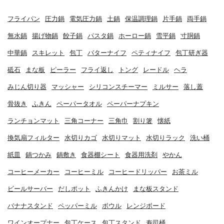
フライパン
圧力鍋
電気圧力鍋
土鍋
保温調理鍋
片手鍋
両手鍋
無水鍋
揚げ物鍋
餃子鍋
パスタ鍋
ホーロー鍋
雪平鍋
寸胴鍋
中華鍋
スキレット
包丁
バターナイフ
ペティナイフ
包丁研ぎ器
砥石
まな板
ピーラー
フライ返し
トング
レードル
ヘラ
みじん切り器
マッシャー
シリコンスチーマー
ミルサー
落し蓋
骨抜き
ふきん
ペーパータオル
ペーパーナプキン
ランチョンマット
三角コーナー
三角巾
割り箸
懐紙
換気扇フィルター
水切りカゴ
水切りマット
水切りラック
洗い桶
紙皿
鍋つかみ
鍋敷き
食器棚シート
食器用洗剤
やかん
コーヒーメーカー
コーヒーミル
コーヒードリッパー
お茶ミル
ビールサーバー
だしポット
ふきんかけ
まな板スタンド
バナナスタンド
ペッパーミル
ボウル
レンジボード
ワインオープナー
包丁ケース
包丁スタンド
寿司桶