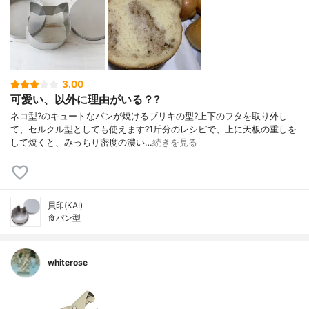
3.00
可愛い、以外に理由がいる？?
ネコ型?のキュートなパンが焼けるブリキの型?上下のフタを取り外し
て、セルクル型としても使えます?1斤分のレシピで、上に天板の重しを
して焼くと、みっちり密度の濃い…
続きを見る
貝印(KAI)
食パン型
whiterose