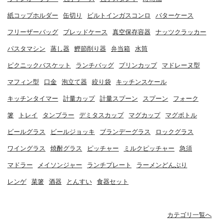
紙コップホルダー
缶切り
ビルトインガスコンロ
バターケース
フリーザーバッグ
ブレッドケース
真空保存容器
ナッツクラッカー
パスタマシン
蒸し器
鰹節削り器
弁当箱
水筒
ピクニックバスケット
ランチバッグ
プリンカップ
マドレーヌ型
マフィン型
口金
泡立て器
絞り袋
キッチンスケール
キッチンタイマー
計量カップ
計量スプーン
スプーン
フォーク
箸
トレイ
タンブラー
デミタスカップ
マグカップ
マグボトル
ビールグラス
ビールジョッキ
ブランデーグラス
ロックグラス
ワイングラス
焼酎グラス
ピッチャー
ミルクピッチャー
急須
マドラー
メイソンジャー
ランチプレート
ラーメンどんぶり
レンゲ
菜箸
酒器
とんすい
食器セット
カテゴリ一覧へ