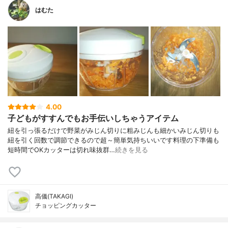
はむた
4.00
子どもがすすんでもお手伝いしちゃうアイテム
紐を引っ張るだけで野菜がみじん切りに粗みじんも細かいみじん切りも
紐を引く回数で調節できるので超～簡単気持ちいいです料理の下準備も
短時間でOKカッターは切れ味抜群…
続きを見る
高儀(TAKAGI)
チョッピングカッター