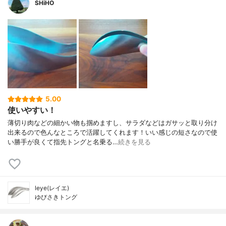
SHiHO
5.00
使いやすい！
薄切り肉などの細かい物も掴めますし、サラダなどはガサッと取り分け
出来るので色んなところで活躍してくれます！いい感じの短さなので使
い勝手が良くて指先トングと名乗る…
続きを見る
leye(レイエ)
ゆびさきトング