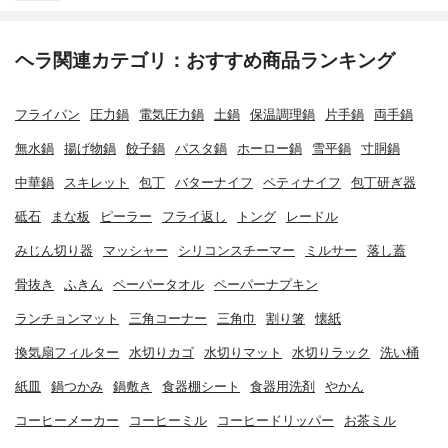
ヘラ関連カテゴリ：おすすめ商品ランキング
フライパン
圧力鍋
電気圧力鍋
土鍋
保温調理鍋
片手鍋
両手鍋
無水鍋
揚げ物鍋
餃子鍋
パスタ鍋
ホーロー鍋
雪平鍋
寸胴鍋
中華鍋
スキレット
包丁
バターナイフ
ペティナイフ
包丁研ぎ器
砥石
まな板
ピーラー
フライ返し
トング
レードル
みじん切り器
マッシャー
シリコンスチーマー
ミルサー
落し蓋
骨抜き
ふきん
ペーパータオル
ペーパーナプキン
ランチョンマット
三角コーナー
三角巾
割り箸
懐紙
換気扇フィルター
水切りカゴ
水切りマット
水切りラック
洗い桶
紙皿
鍋つかみ
鍋敷き
食器棚シート
食器用洗剤
やかん
コーヒーメーカー
コーヒーミル
コーヒードリッパー
お茶ミル