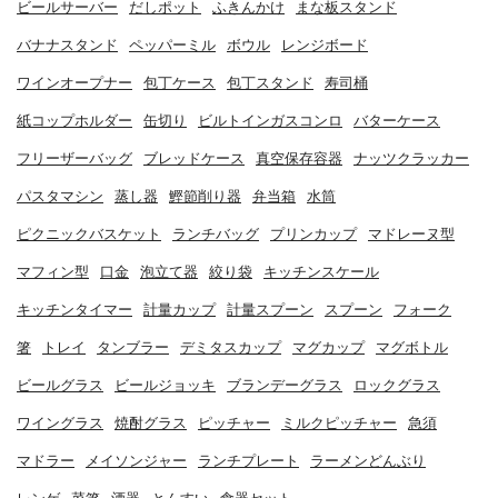
ビールサーバー
だしポット
ふきんかけ
まな板スタンド
バナナスタンド
ペッパーミル
ボウル
レンジボード
ワインオープナー
包丁ケース
包丁スタンド
寿司桶
紙コップホルダー
缶切り
ビルトインガスコンロ
バターケース
フリーザーバッグ
ブレッドケース
真空保存容器
ナッツクラッカー
パスタマシン
蒸し器
鰹節削り器
弁当箱
水筒
ピクニックバスケット
ランチバッグ
プリンカップ
マドレーヌ型
マフィン型
口金
泡立て器
絞り袋
キッチンスケール
キッチンタイマー
計量カップ
計量スプーン
スプーン
フォーク
箸
トレイ
タンブラー
デミタスカップ
マグカップ
マグボトル
ビールグラス
ビールジョッキ
ブランデーグラス
ロックグラス
ワイングラス
焼酎グラス
ピッチャー
ミルクピッチャー
急須
マドラー
メイソンジャー
ランチプレート
ラーメンどんぶり