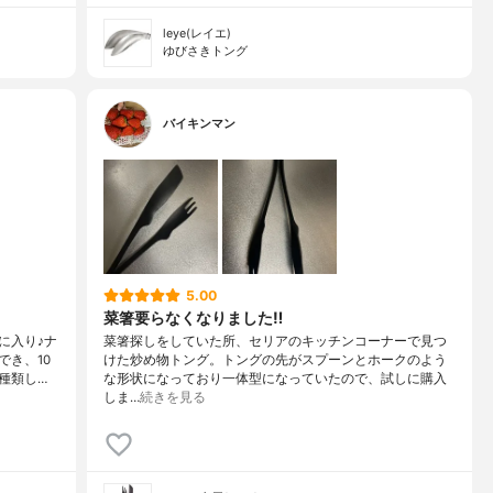
leye(レイエ)
ゆびさきトング
バイキンマン
5.00
菜箸要らなくなりました‼︎
に入り♪ナ
菜箸探しをしていた所、セリアのキッチンコーナーで見つ
き、10
けた炒め物トング。トングの先がスプーンとホークのよう
種類し…
な形状になっており一体型になっていたので、試しに購入
しま…
続きを見る