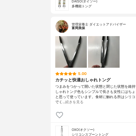
DAISO(ダイソー)
多機能トング
管理栄養士 ダイエットアドバイザー
富岡美保
5.00
カチッと快適おしゃれトング
つまみをつかって開いた状態と閉じた状態を維持
しゃれトング色もシンプルで長さも女性にはちょ
と思って使っています。食材に触れる所はシリコ
でく…
続きを見る
OXO(オクソー)
シリコンスプーントング