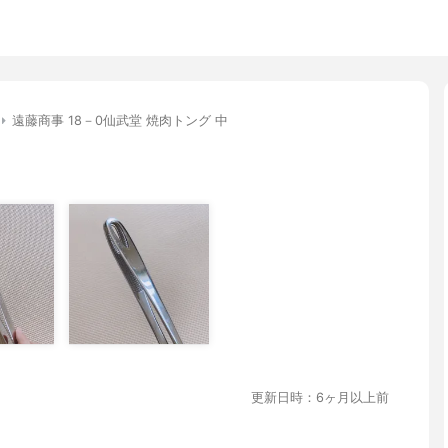
遠藤商事 18－0仙武堂 焼肉トング 中
更新日時：6ヶ月以上前