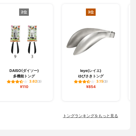
2位
3位
DAISO(ダイソー)
leye(レイエ)
多機能トング
ゆびさきトング
1
3.62
3.15
(3)
(3)
¥110
¥854
トングランキングをもっと見る