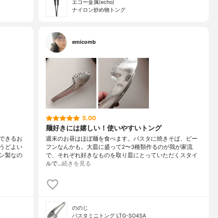
エコー金属(echo)
ナイロン炒め物トング
emicomb
5.00
麺好きには嬉しい！使いやすいトング
できるお
週末のお昼はほぼ麺を食べます。パスタに焼きそば、ビー
うどよい
フンなんかも。大皿に盛って2〜3種類作るのが我が家流
ン製なの
で、それぞれ好きなものを取り皿にとっていただくスタイ
ルで…
続きを見る
ののじ
パスタミニトング LTG-SO4SA