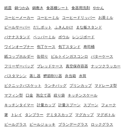
紙皿
鍋つかみ
鍋敷き
食器棚シート
食器用洗剤
やかん
コーヒーメーカー
コーヒーミル
コーヒードリッパー
お茶ミル
ビールサーバー
だしポット
ふきんかけ
まな板スタンド
バナナスタンド
ペッパーミル
ボウル
レンジボード
ワインオープナー
包丁ケース
包丁スタンド
寿司桶
紙コップホルダー
缶切り
ビルトインガスコンロ
バターケース
フリーザーバッグ
ブレッドケース
真空保存容器
ナッツクラッカー
パスタマシン
蒸し器
鰹節削り器
弁当箱
水筒
ピクニックバスケット
ランチバッグ
プリンカップ
マドレーヌ型
マフィン型
口金
泡立て器
絞り袋
キッチンスケール
キッチンタイマー
計量カップ
計量スプーン
スプーン
フォーク
箸
トレイ
タンブラー
デミタスカップ
マグカップ
マグボトル
ビールグラス
ビールジョッキ
ブランデーグラス
ロックグラス