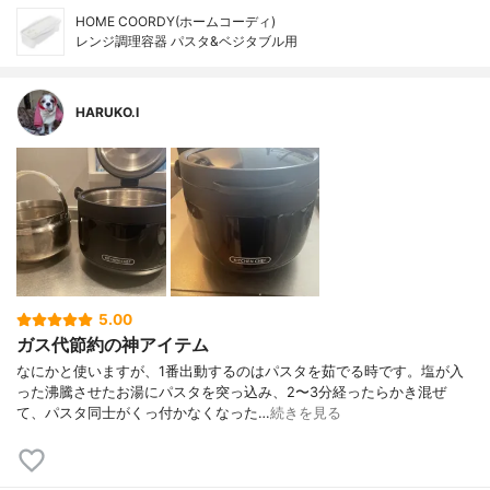
HOME COORDY(ホームコーディ)
レンジ調理容器 パスタ&ベジタブル用
HARUKO.I
5.00
ガス代節約の神アイテム
なにかと使いますが、1番出動するのはパスタを茹でる時です。塩が入
った沸騰させたお湯にパスタを突っ込み、2〜3分経ったらかき混ぜ
て、パスタ同士がくっ付かなくなった…
続きを見る