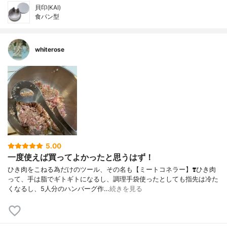
貝印(KAI)
食パン型
whiterose
5.00
一度使えば買ってよかったと思うはず！
ひき肉をこねる為だけのツール、その名も【ミートコネラー】❣️ひき肉
って、手は脂でギトギトになるし、調理手袋使ったとしても指先は冷た
くなるし、5人分のハンバーグ作…
続きを見る