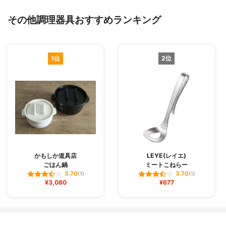
その他調理器具おすすめランキング
1位
2位
かもしか道具店
LEYE(レイエ)
ごはん鍋
ミートこねらー
3.70
3.70
(1)
(1)
¥3,080
¥677