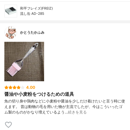
和平フレイズ(FREIZ)
流し缶 AD-285
かとうたかふみ
4.00
醤油や小麦粉をつけるための道具
魚の切り身や鶏肉などに小麦粉や醤油を少しだけ着けたいと言う時に使
えます。 昔は動物の毛を用いた物が主流でしたが、今はこういったゴ
ム製のものがかなり増えているよう…
続きを見る