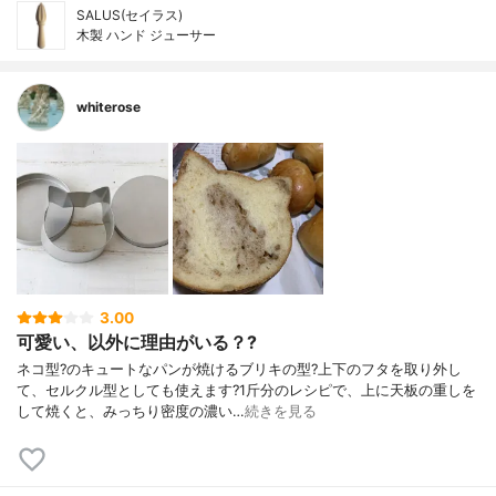
SALUS(セイラス)
木製 ハンド ジューサー
whiterose
3.00
可愛い、以外に理由がいる？?
ネコ型?のキュートなパンが焼けるブリキの型?上下のフタを取り外し
て、セルクル型としても使えます?1斤分のレシピで、上に天板の重しを
して焼くと、みっちり密度の濃い…
続きを見る