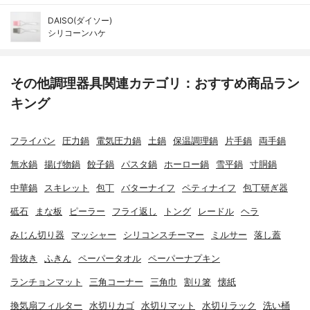
DAISO(ダイソー)
シリコーンハケ
その他調理器具関連カテゴリ：おすすめ商品ラン
キング
フライパン
圧力鍋
電気圧力鍋
土鍋
保温調理鍋
片手鍋
両手鍋
無水鍋
揚げ物鍋
餃子鍋
パスタ鍋
ホーロー鍋
雪平鍋
寸胴鍋
中華鍋
スキレット
包丁
バターナイフ
ペティナイフ
包丁研ぎ器
砥石
まな板
ピーラー
フライ返し
トング
レードル
ヘラ
みじん切り器
マッシャー
シリコンスチーマー
ミルサー
落し蓋
骨抜き
ふきん
ペーパータオル
ペーパーナプキン
ランチョンマット
三角コーナー
三角巾
割り箸
懐紙
換気扇フィルター
水切りカゴ
水切りマット
水切りラック
洗い桶