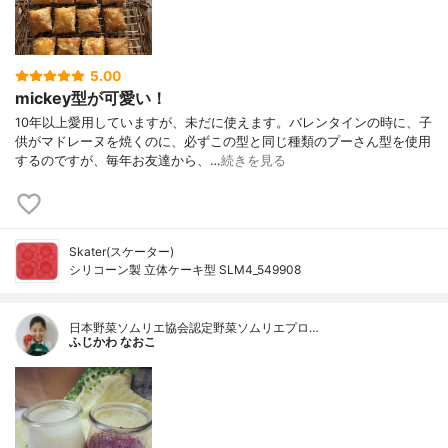
5.00
mickey型が可愛い！
10年以上愛用していますが、未だに使えます。バレンタインの時に、子
供がマドレーヌを焼くのに、必ずこの型と同じ種類のプーさん型を使用
するのですが、毎年お友達から、…
続きを見る
Skater(スケーター)
シリコーン製 立体ケーキ型 SLM4_549908
日本野菜ソムリエ協会認定野菜ソムリエプロ…
ふじかわ なおこ