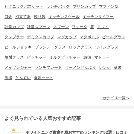
ピクニックバスケット
ランチバッグ
プリンカップ
マフィン型
口金
泡立て器
絞り袋
キッチンスケール
キッチンタイマー
計量カップ
計量スプーン
スプーン
フォーク
箸
トレイ
タンブラー
デミタスカップ
マグカップ
マグボトル
ビールグラス
ビールジョッキ
ブランデーグラス
ロックグラス
ワイングラス
焼酎グラス
ピッチャー
ミルクピッチャー
急須
マドラー
メイソンジャー
ランチプレート
ラーメンどんぶり
レンゲ
菜箸
酒器
とんすい
食器セット
カテゴリ一覧へ
よく見られている人気おすすめ記事
ホワイトニング歯磨き粉おすすめランキング52選！口コミ