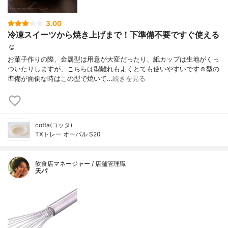
3.00
冷凍スイーツから焼き上げまで！下準備不要ですぐ使える
☺︎
お菓子作りの際、金属型は用意が大変だったり、紙カップは生地がくっ
ついたりしますが、こちらは型離れもよくとても使いやすいです☺️型の
準備が面倒な時はこの型で焼いて…
続きを見る
cotta(コッタ)
TXトレー オーバル S20
飲食店マネージャー / 店舗管理職
天パ