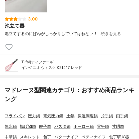
3.00
泡立て器
泡立てするのにばねがしっかりしていてはねない！…
続きを見る
T-fal(ティファール)
インジニオ ウィスク K21417 レッド
マドレーヌ型関連カテゴリ：おすすめ商品ランキ
ング
フライパン
圧力鍋
電気圧力鍋
土鍋
保温調理鍋
片手鍋
両手鍋
無水鍋
揚げ物鍋
餃子鍋
パスタ鍋
ホーロー鍋
雪平鍋
寸胴鍋
中華鍋
スキレット
包丁
バターナイフ
ペティナイフ
包丁研ぎ器