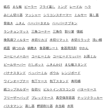
砥石
まな板
ピーラー
フライ返し
トング
レードル
ヘラ
みじん切り器
マッシャー
シリコンスチーマー
ミルサー
落し蓋
骨抜き
ふきん
ペーパータオル
ペーパーナプキン
ランチョンマット
三角コーナー
三角巾
割り箸
懐紙
換気扇フィルター
水切りカゴ
水切りマット
水切りラック
洗い桶
紙皿
鍋つかみ
鍋敷き
食器棚シート
食器用洗剤
やかん
コーヒーメーカー
コーヒーミル
コーヒードリッパー
お茶ミル
ビールサーバー
だしポット
ふきんかけ
まな板スタンド
バナナスタンド
ペッパーミル
ボウル
レンジボード
ワインオープナー
包丁ケース
包丁スタンド
寿司桶
紙コップホルダー
缶切り
ビルトインガスコンロ
バターケース
フリーザーバッグ
ブレッドケース
真空保存容器
ナッツクラッカー
パスタマシン
蒸し器
鰹節削り器
弁当箱
水筒