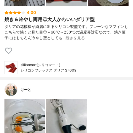
4.00
焼き＆冷やし両用◎大人かわいいダリア型
ダリアの花模様が綺麗に出るシリコン製型です。プレーンなマフィンも
こちらで焼くと見た目◎－60℃～230℃の温度帯対応なので、焼き菓
子にはもちろん冷やし型としても…
続きを見る
silikomart(シリコマート)
シリコンフレックス ダリア SF009
けーと