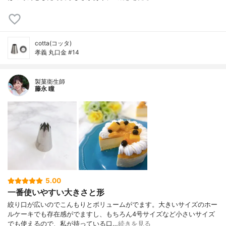
cotta(コッタ)
孝義 丸口金 #14
製菓衛生師
藤永 瞳
5.00
一番使いやすい大きさと形
絞り口が広いのでこんもりとボリュームがでます。大きいサイズのホー
ルケーキでも存在感がでますし、もちろん4号サイズなど小さいサイズ
でも使えるので、私が持っている口…
続きを見る