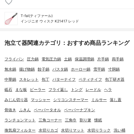
T-fal(ティファール)
インジニオ ウィスク K21417 レッド
泡立て器関連カテゴリ：おすすめ商品ランキング
フライパン
圧力鍋
電気圧力鍋
土鍋
保温調理鍋
片手鍋
両手鍋
無水鍋
揚げ物鍋
餃子鍋
パスタ鍋
ホーロー鍋
雪平鍋
寸胴鍋
中華鍋
スキレット
包丁
バターナイフ
ペティナイフ
包丁研ぎ器
砥石
まな板
ピーラー
フライ返し
トング
レードル
ヘラ
みじん切り器
マッシャー
シリコンスチーマー
ミルサー
落し蓋
骨抜き
ふきん
ペーパータオル
ペーパーナプキン
ランチョンマット
三角コーナー
三角巾
割り箸
懐紙
換気扇フィルター
水切りカゴ
水切りマット
水切りラック
洗い桶