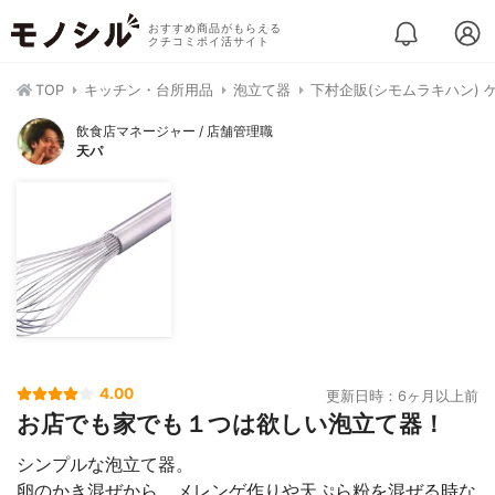
おすすめ商品がもらえる
クチコミポイ活サイト
TOP
キッチン・台所用品
泡立て器
下村企販(シモムラキハン) 
飲食店マネージャー / 店舗管理職
天パ
4.00
更新日時：6ヶ月以上前
お店でも家でも１つは欲しい泡立て器！
シンプルな泡立て器。
卵のかき混ぜから、メレンゲ作りや天ぷら粉を混ぜる時な