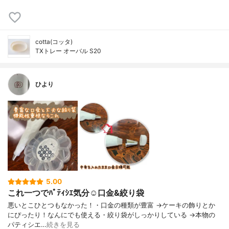
cotta(コッタ)
TXトレー オーバル S20
ひより
5.00
これ一つでﾊﾟﾃｨｼｴ気分☺️口金&絞り袋
悪いとこひとつもなかった！・口金の種類が豊富 →ケーキの飾りとか
にぴったり！なんにでも使える・絞り袋がしっかりしている →本物の
パティシエ…
続きを見る