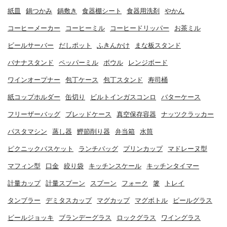
紙皿
鍋つかみ
鍋敷き
食器棚シート
食器用洗剤
やかん
コーヒーメーカー
コーヒーミル
コーヒードリッパー
お茶ミル
ビールサーバー
だしポット
ふきんかけ
まな板スタンド
バナナスタンド
ペッパーミル
ボウル
レンジボード
ワインオープナー
包丁ケース
包丁スタンド
寿司桶
紙コップホルダー
缶切り
ビルトインガスコンロ
バターケース
フリーザーバッグ
ブレッドケース
真空保存容器
ナッツクラッカー
パスタマシン
蒸し器
鰹節削り器
弁当箱
水筒
ピクニックバスケット
ランチバッグ
プリンカップ
マドレーヌ型
マフィン型
口金
絞り袋
キッチンスケール
キッチンタイマー
計量カップ
計量スプーン
スプーン
フォーク
箸
トレイ
タンブラー
デミタスカップ
マグカップ
マグボトル
ビールグラス
ビールジョッキ
ブランデーグラス
ロックグラス
ワイングラス