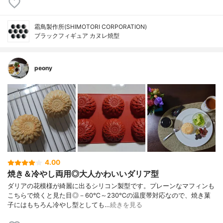
霜鳥製作所(SHIMOTORI CORPORATION)
ブラックフィギュア カヌレ焼型
peony
4.00
焼き＆冷やし両用◎大人かわいいダリア型
ダリアの花模様が綺麗に出るシリコン製型です。プレーンなマフィンも
こちらで焼くと見た目◎－60℃～230℃の温度帯対応なので、焼き菓
子にはもちろん冷やし型としても…
続きを見る