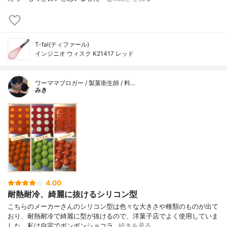
T-fal(ティファール)
インジニオ ウィスク K21417 レッド
ワーママブロガー / 製菓衛生師 / 料…
みき
4.00
耐熱耐冷、綺麗に抜けるシリコン型
こちらのメーカーさんのシリコン型は色々な大きさや種類のものが出て
おり、耐熱耐冷で綺麗に型が抜けるので、洋菓子店でよく使用していま
した。私は自宅でボンボンショコラ…
続きを見る