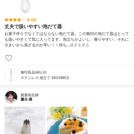
4.00
丈夫で扱いやすい泡だて器
お菓子作りでなくてはならない泡だて器。この無印の泡だて器はとって
も扱いやすくて気に入ってます。泡立ちがよいし、握りやすい。それに
大きいから混ざるのが早い！！持ち…
続きを見る
無印良品(MUJI)
ステンレス 泡立て 38328803
製菓衛生師
藤永 瞳