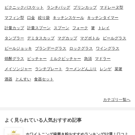
ピクニックバスケット
ランチバッグ
プリンカップ
マドレーヌ型
マフィン型
口金
絞り袋
キッチンスケール
キッチンタイマー
計量カップ
計量スプーン
スプーン
フォーク
箸
トレイ
タンブラー
デミタスカップ
マグカップ
マグボトル
ビールグラス
ビールジョッキ
ブランデーグラス
ロックグラス
ワイングラス
焼酎グラス
ピッチャー
ミルクピッチャー
急須
マドラー
メイソンジャー
ランチプレート
ラーメンどんぶり
レンゲ
菜箸
酒器
とんすい
食器セット
カテゴリ一覧へ
よく見られている人気おすすめ記事
ホワイトニング歯磨き粉おすすめランキング52選！口コミ