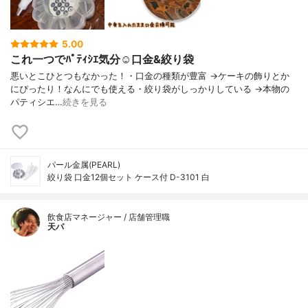
5.00
これ一つでﾊﾟﾃｨｼｴ気分☺️口金&絞り袋
悪いとこひとつもなかった！・口金の種類が豊富 →ケーキの飾りとか
にぴったり！なんにでも使える・絞り袋がしっかりしている →本物の
パティシエ…
続きを見る
パール金属(PEARL)
絞り袋 口金12個セット ケース付 D-3101 白
飲食店マネージャー / 店舗管理職
天パ