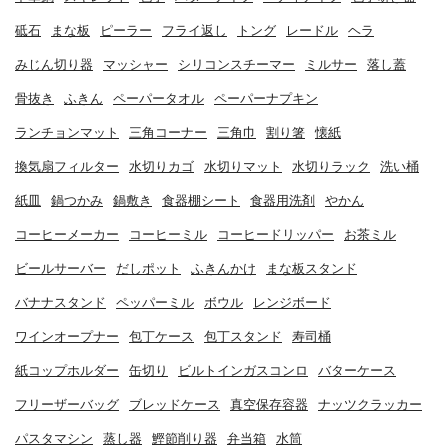
砥石
まな板
ピーラー
フライ返し
トング
レードル
ヘラ
みじん切り器
マッシャー
シリコンスチーマー
ミルサー
落し蓋
骨抜き
ふきん
ペーパータオル
ペーパーナプキン
ランチョンマット
三角コーナー
三角巾
割り箸
懐紙
換気扇フィルター
水切りカゴ
水切りマット
水切りラック
洗い桶
紙皿
鍋つかみ
鍋敷き
食器棚シート
食器用洗剤
やかん
コーヒーメーカー
コーヒーミル
コーヒードリッパー
お茶ミル
ビールサーバー
だしポット
ふきんかけ
まな板スタンド
バナナスタンド
ペッパーミル
ボウル
レンジボード
ワインオープナー
包丁ケース
包丁スタンド
寿司桶
紙コップホルダー
缶切り
ビルトインガスコンロ
バターケース
フリーザーバッグ
ブレッドケース
真空保存容器
ナッツクラッカー
パスタマシン
蒸し器
鰹節削り器
弁当箱
水筒