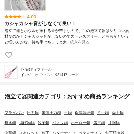
4.00
カシャカシャ音がしなくて良い！
泡立て器とボウルが擦れる音が苦手なので、この泡立て器はシリコン素
材なのかカシャカシャ音がしないのでストレスフリー。どちらかという
と軽い方かな。持ち手はちょっと太…
続きを見る
T-fal(ティファール)
インジニオ ウィスク K21417 レッド
泡立て器関連カテゴリ：おすすめ商品ランキング
フライパン
圧力鍋
電気圧力鍋
土鍋
保温調理鍋
片手鍋
両手鍋
無水鍋
揚げ物鍋
餃子鍋
パスタ鍋
ホーロー鍋
雪平鍋
寸胴鍋
中華鍋
スキレット
包丁
バターナイフ
ペティナイフ
包丁研ぎ器