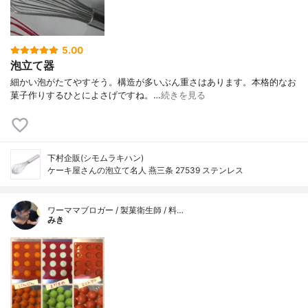
5.00
泡立て器
細かい泡がたてやすそう。構造が多いぶん重さはあります。本格的なお
菓子作りするひとによさげですね。…
続きを見る
下村企販(シモムラキハン)
ケーキ屋さんの泡立て名人 燕三条 27539 ステンレス
ワーママブロガー / 製菓衛生師 / 料…
みき