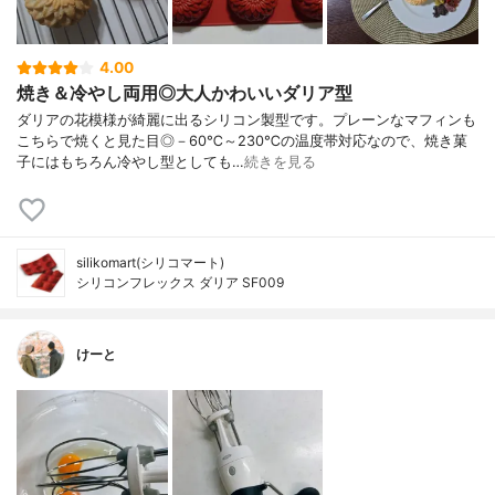
4.00
焼き＆冷やし両用◎大人かわいいダリア型
ダリアの花模様が綺麗に出るシリコン製型です。プレーンなマフィンも
こちらで焼くと見た目◎－60℃～230℃の温度帯対応なので、焼き菓
子にはもちろん冷やし型としても…
続きを見る
silikomart(シリコマート)
シリコンフレックス ダリア SF009
けーと