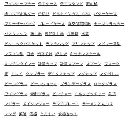
ワインオープナー
包丁ケース
包丁スタンド
寿司桶
紙コップホルダー
缶切り
ビルトインガスコンロ
バターケース
フリーザーバッグ
ブレッドケース
真空保存容器
ナッツクラッカー
パスタマシン
蒸し器
鰹節削り器
弁当箱
水筒
ピクニックバスケット
ランチバッグ
プリンカップ
マドレーヌ型
マフィン型
口金
泡立て器
絞り袋
キッチンスケール
キッチンタイマー
計量カップ
計量スプーン
スプーン
フォーク
箸
トレイ
タンブラー
デミタスカップ
マグカップ
マグボトル
ビールグラス
ビールジョッキ
ブランデーグラス
ロックグラス
ワイングラス
焼酎グラス
ピッチャー
ミルクピッチャー
急須
マドラー
メイソンジャー
ランチプレート
ラーメンどんぶり
レンゲ
菜箸
酒器
とんすい
食器セット