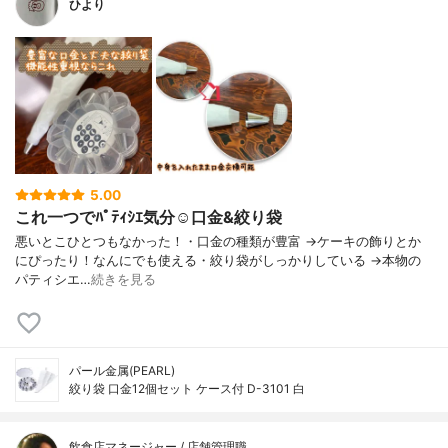
ひより
5.00
これ一つでﾊﾟﾃｨｼｴ気分☺️口金&絞り袋
悪いとこひとつもなかった！・口金の種類が豊富 →ケーキの飾りとか
にぴったり！なんにでも使える・絞り袋がしっかりしている →本物の
パティシエ…
続きを見る
パール金属(PEARL)
絞り袋 口金12個セット ケース付 D-3101 白
飲食店マネージャー / 店舗管理職