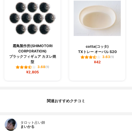
霜鳥製作所(SHIMOTORI
cotta(コッタ)
CORPORATION)
TXトレー オーバル S20
ブラックフィギュア カヌレ焼
3.63
(1)
型
¥42
3.68
(1)
¥2,805
関連おすすめクチコミ
タロット占い師
まいかる