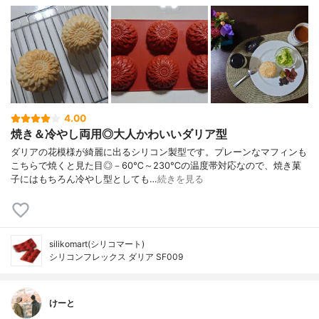
4.00
焼き＆冷やし両用◎大人かわいいダリア型
ダリアの花模様が綺麗に出るシリコン製型です。プレーンなマフィンも
こちらで焼くと見た目◎－60℃～230℃の温度帯対応なので、焼き菓
子にはもちろん冷やし型としても…
続きを見る
silikomart(シリコマート)
シリコンフレックス ダリア SF009
けーと