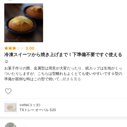
3.00
冷凍スイーツから焼き上げまで！下準備不要ですぐ使える
☺︎
お菓子作りの際、金属型は用意が大変だったり、紙カップは生地がくっ
ついたりしますが、こちらは型離れもよくとても使いやすいです☺️型の
準備が面倒な時はこの型で焼いて…
続きを見る
cotta(コッタ)
TXトレー オーバル S20