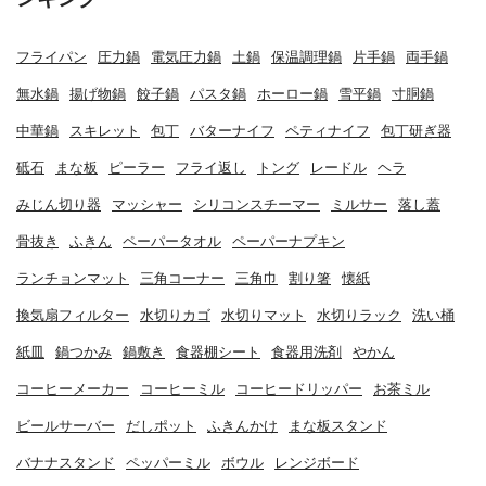
フライパン
圧力鍋
電気圧力鍋
土鍋
保温調理鍋
片手鍋
両手鍋
無水鍋
揚げ物鍋
餃子鍋
パスタ鍋
ホーロー鍋
雪平鍋
寸胴鍋
中華鍋
スキレット
包丁
バターナイフ
ペティナイフ
包丁研ぎ器
砥石
まな板
ピーラー
フライ返し
トング
レードル
ヘラ
みじん切り器
マッシャー
シリコンスチーマー
ミルサー
落し蓋
骨抜き
ふきん
ペーパータオル
ペーパーナプキン
ランチョンマット
三角コーナー
三角巾
割り箸
懐紙
換気扇フィルター
水切りカゴ
水切りマット
水切りラック
洗い桶
紙皿
鍋つかみ
鍋敷き
食器棚シート
食器用洗剤
やかん
コーヒーメーカー
コーヒーミル
コーヒードリッパー
お茶ミル
ビールサーバー
だしポット
ふきんかけ
まな板スタンド
バナナスタンド
ペッパーミル
ボウル
レンジボード