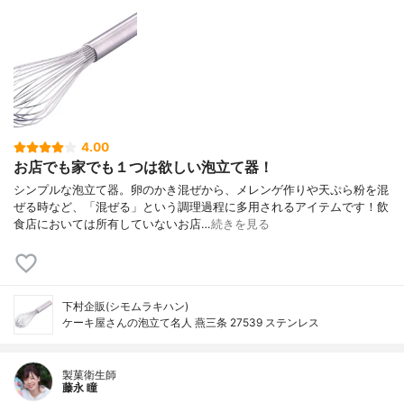
4.00
お店でも家でも１つは欲しい泡立て器！
シンプルな泡立て器。卵のかき混ぜから、メレンゲ作りや天ぷら粉を混
ぜる時など、「混ぜる」という調理過程に多用されるアイテムです！飲
食店においては所有していないお店…
続きを見る
下村企販(シモムラキハン)
ケーキ屋さんの泡立て名人 燕三条 27539 ステンレス
製菓衛生師
藤永 瞳