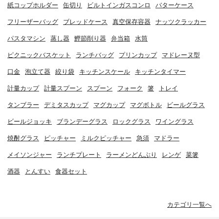
紙コップホルダー
缶切り
ビルトインガスコンロ
バターケース
フリーザーバッグ
ブレッドケース
真空保存容器
ナッツクラッカー
パスタマシン
蒸し器
鰹節削り器
弁当箱
水筒
ピクニックバスケット
ランチバッグ
プリンカップ
マドレーヌ型
口金
泡立て器
絞り袋
キッチンスケール
キッチンタイマー
計量カップ
計量スプーン
スプーン
フォーク
箸
トレイ
タンブラー
デミタスカップ
マグカップ
マグボトル
ビールグラス
ビールジョッキ
ブランデーグラス
ロックグラス
ワイングラス
焼酎グラス
ピッチャー
ミルクピッチャー
急須
マドラー
メイソンジャー
ランチプレート
ラーメンどんぶり
レンゲ
菜箸
酒器
とんすい
食器セット
カテゴリ一覧へ