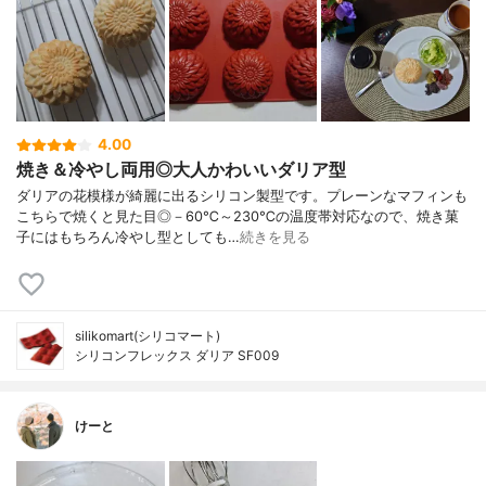
4.00
焼き＆冷やし両用◎大人かわいいダリア型
ダリアの花模様が綺麗に出るシリコン製型です。プレーンなマフィンも
こちらで焼くと見た目◎－60℃～230℃の温度帯対応なので、焼き菓
子にはもちろん冷やし型としても…
続きを見る
silikomart(シリコマート)
シリコンフレックス ダリア SF009
けーと