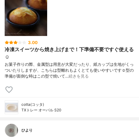
3.00
冷凍スイーツから焼き上げまで！下準備不要ですぐ使える
☺︎
お菓子作りの際、金属型は用意が大変だったり、紙カップは生地がくっ
ついたりしますが、こちらは型離れもよくとても使いやすいです☺️型の
準備が面倒な時はこの型で焼いて…
続きを見る
cotta(コッタ)
TXトレー オーバル S20
ひより