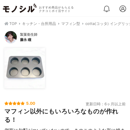
おすすめ商品がもらえる
クチコミポイ活サイト
TOP
キッチン・台所用品
マフィン型
cotta(コッタ) イングリ
製菓衛生師
藤永 瞳
5.00
更新日時：6ヶ月以上前
マフィン以外にもいろいろなものが作れ
る！