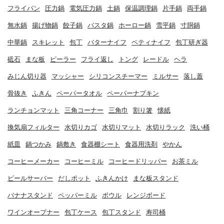
フライパン
圧力鍋
電気圧力鍋
土鍋
保温調理鍋
片手鍋
両手鍋
無水鍋
揚げ物鍋
餃子鍋
パスタ鍋
ホーロー鍋
雪平鍋
寸胴鍋
中華鍋
スキレット
包丁
バターナイフ
ペティナイフ
包丁研ぎ器
砥石
まな板
ピーラー
フライ返し
トング
レードル
ヘラ
みじん切り器
マッシャー
シリコンスチーマー
ミルサー
落し蓋
骨抜き
ふきん
ペーパータオル
ペーパーナプキン
ランチョンマット
三角コーナー
三角巾
割り箸
懐紙
換気扇フィルター
水切りカゴ
水切りマット
水切りラック
洗い桶
紙皿
鍋つかみ
鍋敷き
食器棚シート
食器用洗剤
やかん
コーヒーメーカー
コーヒーミル
コーヒードリッパー
お茶ミル
ビールサーバー
だしポット
ふきんかけ
まな板スタンド
バナナスタンド
ペッパーミル
ボウル
レンジボード
ワインオープナー
包丁ケース
包丁スタンド
寿司桶