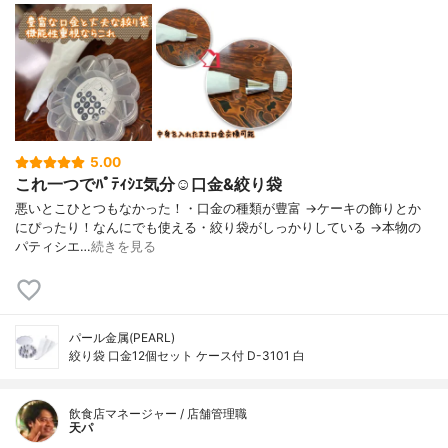
5.00
これ一つでﾊﾟﾃｨｼｴ気分☺️口金&絞り袋
悪いとこひとつもなかった！・口金の種類が豊富 →ケーキの飾りとか
にぴったり！なんにでも使える・絞り袋がしっかりしている →本物の
パティシエ…
続きを見る
パール金属(PEARL)
絞り袋 口金12個セット ケース付 D-3101 白
飲食店マネージャー / 店舗管理職
天パ