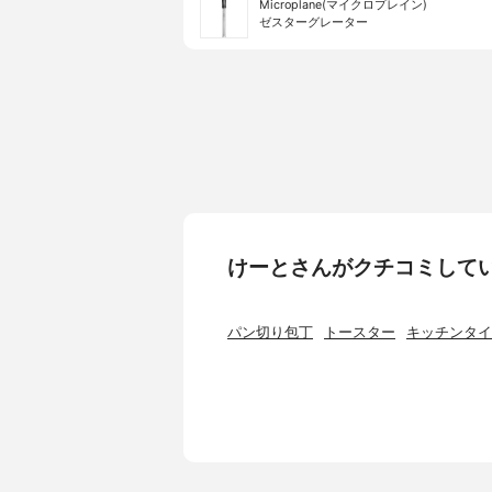
Microplane(マイクロプレイン)
ゼスターグレーター
けーとさんがクチコミして
パン切り包丁
トースター
キッチンタイ