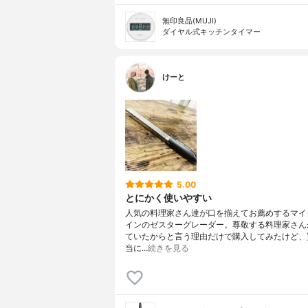
無印良品(MUJI)
ダイヤル式キッチンタイマー
けーと
5.00
とにかく使いやすい
人気の料理家さん達が口を揃えてお薦めするマイ
インのゼスターグレーダー。尊敬する料理家さん
ていたからと言う理由だけで購入してみたけど、
当に…
続きを見る