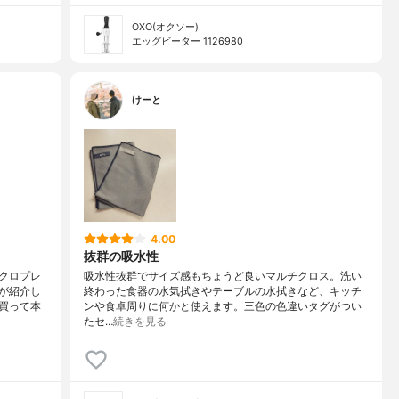
OXO(オクソー)
エッグビーター 1126980
けーと
4.00
抜群の吸水性
クロプレ
吸水性抜群でサイズ感もちょうど良いマルチクロス。洗い
が紹介し
終わった食器の水気拭きやテーブルの水拭きなど、キッチ
買って本
ンや食卓周りに何かと使えます。三色の色違いタグがつい
たセ…
続きを見る