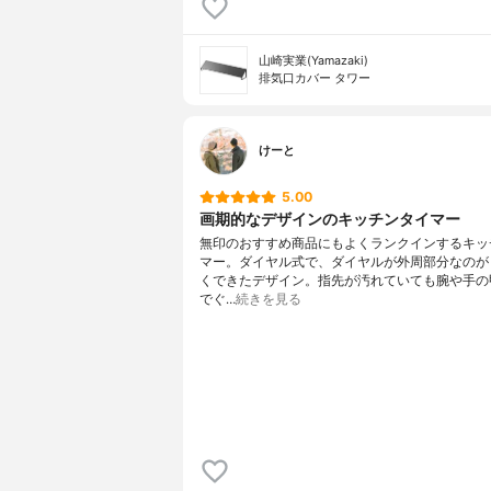
山崎実業(Yamazaki)
排気口カバー タワー
けーと
5.00
画期的なデザインのキッチンタイマー
無印のおすすめ商品にもよくランクインするキッ
マー。ダイヤル式で、ダイヤルが外周部分なのが
くできたデザイン。指先が汚れていても腕や手の
でぐ…
続きを見る