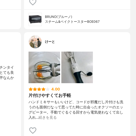
BRUNO(ブルーノ)
スチーム&ベイクトースターBOE067
けーと
チンタイ
とても良
甲なんか
4.00
片付けやすくてお手軽
ハンドミキサーもいいけど、コードが邪魔だし片付けも洗
うのも面倒だなって思ってた時に出会ったオクソーのエッ
グビーター。手動でぐるぐる回すから電気使わなくて出し
入れ…
続きを見る