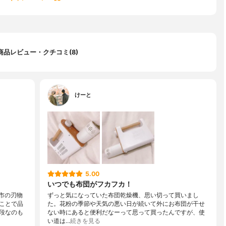
商品レビュー・クチコミ(8)
けーと
5.00
いつでも布団がフカフカ！
市の刃物
ずっと気になっていた布団乾燥機、思い切って買いまし
ことで品
た。花粉の季節や天気の悪い日が続いて外にお布団が干せ
段なのも
ない時にあると便利だなーって思って買ったんですが、使
い道は…
続きを見る