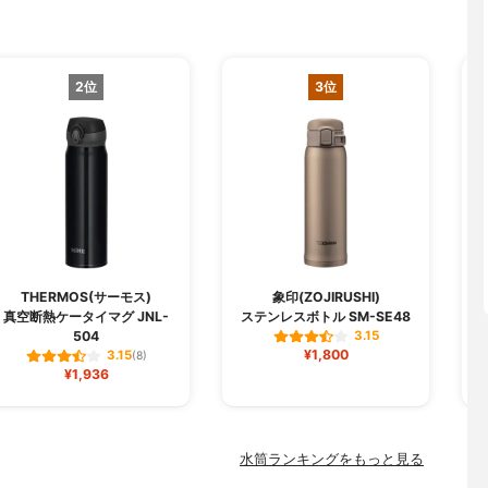
2位
3位
THERMOS(サーモス)
象印(ZOJIRUSHI)
真空断熱ケータイマグ JNL-
ステンレスボトル SM-SE48
504
3.15
¥1,800
3.15
(8)
¥1,936
水筒ランキングをもっと見る