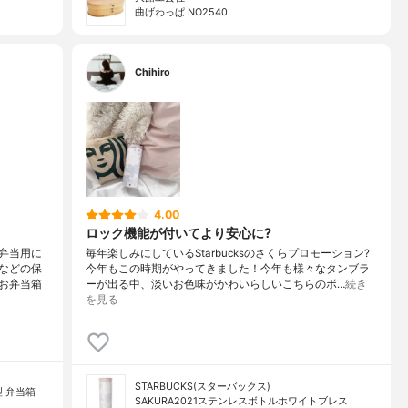
曲げわっぱ NO2540
Chihiro
4.00
ロック機能が付いてより安心に?
弁当用に
毎年楽しみにしているStarbucksのさくらプロモーション?
などの保
今年もこの時期がやってきました！今年も様々なタンブラ
お弁当箱
ーが出る中、淡いお色味がかわいらしいこちらのボ…
続き
を見る
STARBUCKS(スターバックス)
 弁当箱
SAKURA2021ステンレスボトルホワイトブレス