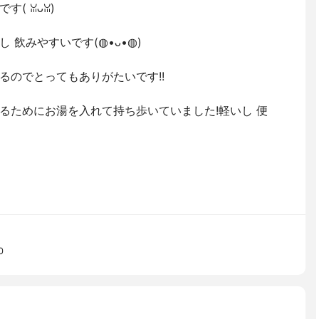
( ꈍᴗꈍ)
 飲みやすいです(◍•ᴗ•◍)
るのでとってもありがたいです!!
るためにお湯を入れて持ち歩いていました!軽いし 便
0