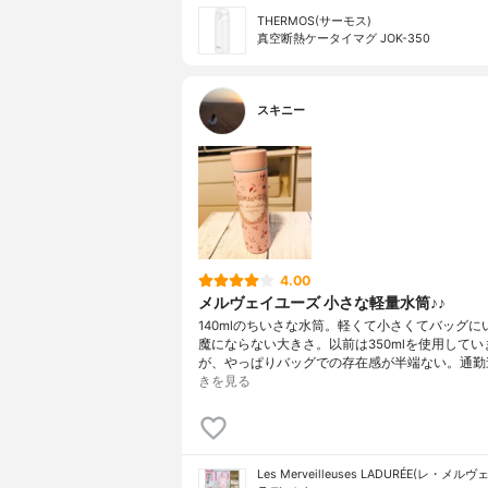
THERMOS(サーモス)
真空断熱ケータイマグ JOK-350
スキニー
4.00
メルヴェイユーズ 小さな軽量水筒♪♪
140mlのちいさな水筒。軽くて小さくてバッグに
魔にならない大きさ。以前は350mlを使用してい
が、やっぱりバッグでの存在感が半端ない。通勤
きを見る
Les Merveilleuses LADURÉE(レ・メ