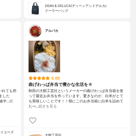
DEAN & DELUCA(ディーンアンドデルカ)
クーラーバッグ
アルパカ
5.00
曲げわっぱ弁当で豊かな生活を☆
いれても邪
秋田の大館工芸社というメーカーの曲げわっぱ弁当箱を使
ました
って最近お弁当を作っています。驚きなのが、白米がとて
途中…
続
も美味しいことです！！朝にこのお弁当箱に白米を詰めて
たべ…
続きを見る
ルヴェイユーズ
大館工芸社