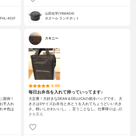
山田化学(YAMADA)
L-402F
ボヌール ランチポット
スキニー
5.00
毎日お弁当を入れて持っていってます♪
に面倒！
大定番！大好きなDEAN＆DELUCAの保冷バッグです。 大
お手入れ
きさはSサイズお弁当と水とうを入れてちょうどいい大き
れ☆色は
さ。軽いしかわいいし。。言うことなし。仕事帰りは…
続
きを見る