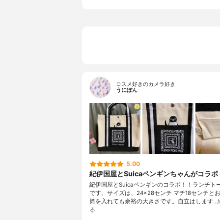
コスメ好きのカメラ好き
うにぽん
5.00
紀伊国屋とSuicaペンギンちゃんがコラボ
紀伊国屋とSuicaペンギンのコラボ！！ランチト
です。サイズは、24×28センチ マチ18センチと
筒を入れても余裕の大きさです。自立はします…
る