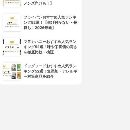
メンズ向けも！】
フライパンおすすめ人気ランキ
ング52選！【焦げ付かない・長
4位
5位
持ち！2026最新】
マヌカハニーおすすめ人気ラン
キング52選！味や栄養価の高さ
を徹底比較・検証
ドッグフードおすすめ人気ラン
キング52選！無添加・アレルギ
ー対策商品を紹介
THERMOS(サーモス)
THERMOS(サーモス)
ステンレスボトル 0.9L FFX-
真空断熱ケータイマグ JNO-
900
502
3.15
3.15
(1)
(4)
¥7,522
¥1,680