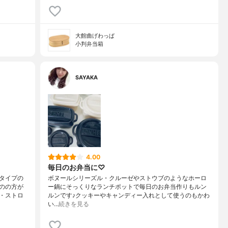
大館曲げわっぱ
小判弁当箱
SAYAKA
4.00
毎日のお弁当に♡
タイプの
ボヌールシリーズル・クルーゼやストウブのようなホーロ
のの方が
ー鍋にそっくりなランチポットで毎日のお弁当作りもルン
・ストロ
ルンです♪クッキーやキャンディー入れとして使うのもかわ
い…
続きを見る