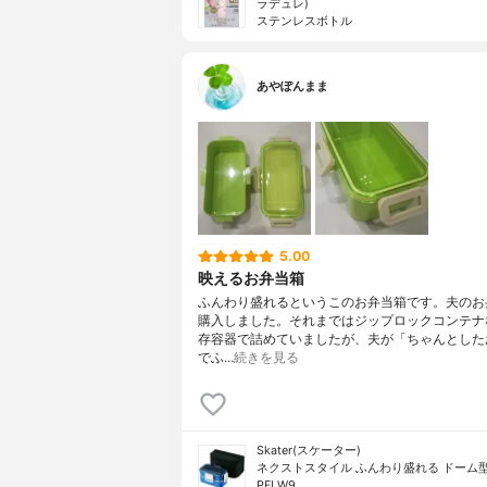
ラデュレ)
ステンレスボトル
あやぽんまま
5.00
映えるお弁当箱
ふんわり盛れるというこのお弁当箱です。夫のお
購入しました。それまではジップロックコンテナ
存容器で詰めていましたが、夫が「ちゃんとした
でふ…
続きを見る
Skater(スケーター)
ネクストスタイル ふんわり盛れる ドーム型
PFLW9