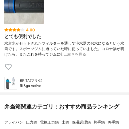
4.00
とても便利でした
水道水がセットされたフィルターを通して浄水器のお水になるという水
筒です。スポーツジムに通っていた時に使っていました。コロナ禍が明
けたら、またこれを持ってジムに行…
続きを見る
BRITA(ブリタ)
fill&go Active
弁当箱関連カテゴリ：おすすめ商品ランキング
フライパン
圧力鍋
電気圧力鍋
土鍋
保温調理鍋
片手鍋
両手鍋