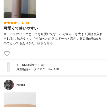
4.00
可愛くて使いやすい
サーモスのピンクとっても可愛いです( ꈍᴗꈍ)飲み口も大きく夏は氷入れ
られるし 飲みやすいです(◍•ᴗ•◍)冬はずーっと温かい飲み物が飲める
のでとってもありがた…
続きを見る
THERMOS(サーモス)
真空断熱ケータイマグ JNW-480
rarara