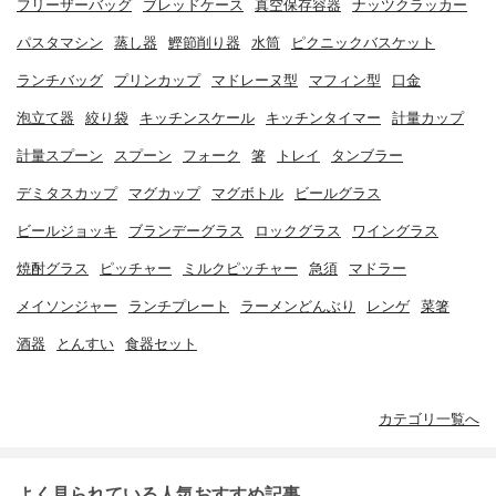
フリーザーバッグ
ブレッドケース
真空保存容器
ナッツクラッカー
パスタマシン
蒸し器
鰹節削り器
水筒
ピクニックバスケット
ランチバッグ
プリンカップ
マドレーヌ型
マフィン型
口金
泡立て器
絞り袋
キッチンスケール
キッチンタイマー
計量カップ
計量スプーン
スプーン
フォーク
箸
トレイ
タンブラー
デミタスカップ
マグカップ
マグボトル
ビールグラス
ビールジョッキ
ブランデーグラス
ロックグラス
ワイングラス
焼酎グラス
ピッチャー
ミルクピッチャー
急須
マドラー
メイソンジャー
ランチプレート
ラーメンどんぶり
レンゲ
菜箸
酒器
とんすい
食器セット
カテゴリ一覧へ
よく見られている人気おすすめ記事