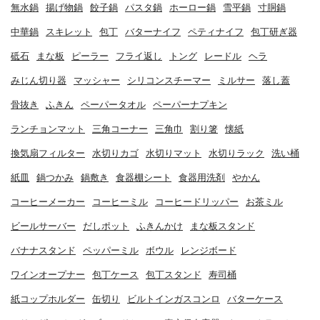
無水鍋
揚げ物鍋
餃子鍋
パスタ鍋
ホーロー鍋
雪平鍋
寸胴鍋
中華鍋
スキレット
包丁
バターナイフ
ペティナイフ
包丁研ぎ器
砥石
まな板
ピーラー
フライ返し
トング
レードル
ヘラ
みじん切り器
マッシャー
シリコンスチーマー
ミルサー
落し蓋
骨抜き
ふきん
ペーパータオル
ペーパーナプキン
ランチョンマット
三角コーナー
三角巾
割り箸
懐紙
換気扇フィルター
水切りカゴ
水切りマット
水切りラック
洗い桶
紙皿
鍋つかみ
鍋敷き
食器棚シート
食器用洗剤
やかん
コーヒーメーカー
コーヒーミル
コーヒードリッパー
お茶ミル
ビールサーバー
だしポット
ふきんかけ
まな板スタンド
バナナスタンド
ペッパーミル
ボウル
レンジボード
ワインオープナー
包丁ケース
包丁スタンド
寿司桶
紙コップホルダー
缶切り
ビルトインガスコンロ
バターケース