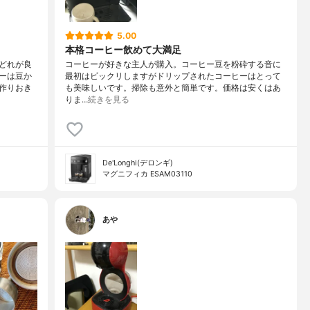
5.00
本格コーヒー飲めて大満足
どれが良
コーヒーが好きな主人が購入。コーヒー豆を粉砕する音に
ーは豆か
最初はビックリしますがドリップされたコーヒーはとって
作りおき
も美味しいです。掃除も意外と簡単です。価格は安くはあ
りま…
続きを見る
De'Longhi(デロンギ)
マグニフィカ ESAM03110
あや