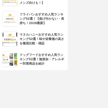
メンズ向けも！】
Nespresso(ネスプレッソ)
Nestle(ネスレ)
エッセンサ ミニ C30
ネスカフェ ゴールドブレンド
バリスタ i
3.70
(4)
フライパンおすすめ人気ランキ
¥9,142
3.70
(4)
ング52選！【焦げ付かない・長
¥9,995
持ち！2026最新】
マヌカハニーおすすめ人気ラン
キング52選！味や栄養価の高さ
を徹底比較・検証
ドッグフードおすすめ人気ラン
キング52選！無添加・アレルギ
ー対策商品を紹介