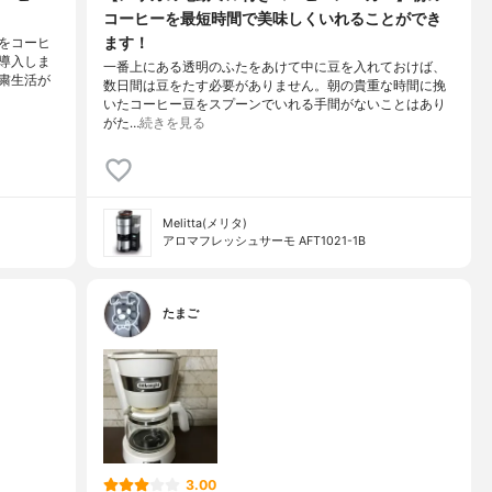
コーヒーを最短時間で美味しくいれることができ
ます！
をコーヒ
導入しま
一番上にある透明のふたをあけて中に豆を入れておけば、
粛生活が
数日間は豆をたす必要がありません。朝の貴重な時間に挽
いたコーヒー豆をスプーンでいれる手間がないことはあり
がた…
続きを見る
Melitta(メリタ)
アロマフレッシュサーモ AFT1021-1B
たまご
3.00