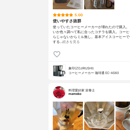
5.00
使いやすさ抜群
使っていたコーヒーメーカーが壊れたので購入。
いか色々調べて私に合ったコチラを購入。コーヒ
らじゃないからミル無し。基本アイスコーヒーで
する…
続きを見る
象印(ZOJIRUSHI)
コーヒーメーカー 珈琲通 EC-AS60
料理愛好家 栄養士
mameko