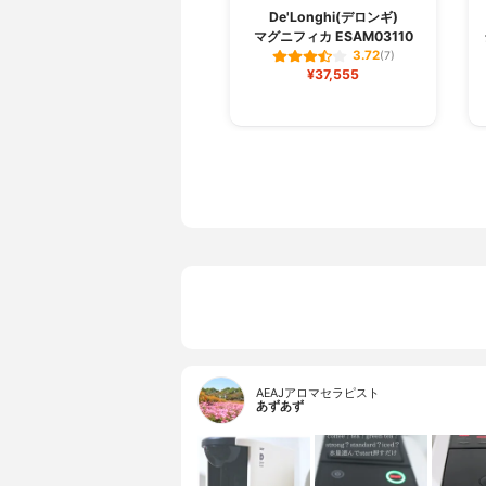
De'Longhi(デロンギ)
マグニフィカ ESAM03110
3.72
(7)
¥37,555
AEAJアロマセラピスト
あずあず