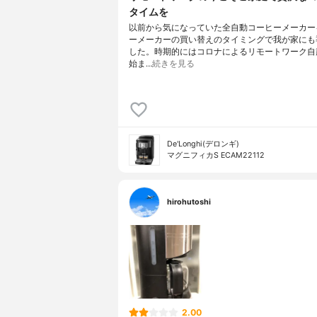
タイムを
以前から気になっていた全自動コーヒーメーカー
ーメーカーの買い替えのタイミングで我が家にも
した。時期的にはコロナによるリモートワーク自
始ま…
続きを見る
De'Longhi(デロンギ)
マグニフィカS ECAM22112
hirohutoshi
2.00