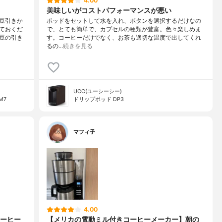
4.00
美味しいがコストパフォーマンスが悪い
豆引きか
ポッドをセットして水を入れ、ボタンを選択するだけなの
ておくだ
で、とても簡単で、カプセルの種類が豊富。色々楽しめま
豆の引き
す。コーヒーだけでなく、お茶も適切な温度で出してくれ
るの…
続きを見る
UCC(ユーシーシー)
M7
ドリップポッド DP3
マフィ子
4.00
ーヒー
【メリカの電動ミル付きコーヒーメーカー】朝の