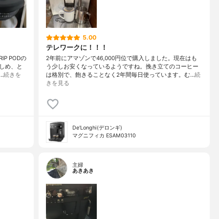
5.00
テレワークに！！！
P PODの
2年前にアマゾンで46,000円位で購入しました。現在はも
しめ、と
う少しお安くなっているようですね。挽き立てのコーヒー
…
続きを
は格別で、飽きることなく2年間毎日使っています。む…
続
きを見る
De'Longhi(デロンギ)
マグニフィカ ESAM03110
主婦
あきあき