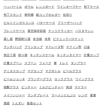
ペッパーミル
ボウル
レンジボード
ワインオープナー
包丁ケース
包丁スタンド
寿司桶
紙コップホルダー
缶切り
ビルトインガスコンロ
バターケース
フリーザーバッグ
ブレッドケース
真空保存容器
ナッツクラッカー
パスタマシン
蒸し器
鰹節削り器
弁当箱
水筒
ピクニックバスケット
ランチバッグ
プリンカップ
マドレーヌ型
マフィン型
口金
泡立て器
絞り袋
キッチンスケール
キッチンタイマー
計量カップ
計量スプーン
スプーン
フォーク
箸
トレイ
タンブラー
デミタスカップ
マグカップ
マグボトル
ビールグラス
ビールジョッキ
ブランデーグラス
ロックグラス
ワイングラス
焼酎グラス
ピッチャー
ミルクピッチャー
急須
マドラー
メイソンジャー
ランチプレート
ラーメンどんぶり
レンゲ
菜箸
酒器
とんすい
食器セット