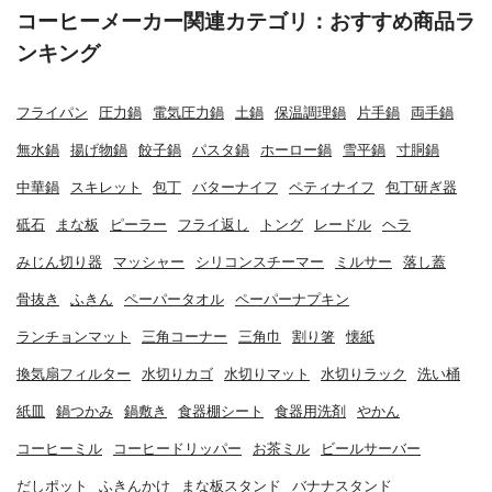
コーヒーメーカー関連カテゴリ：おすすめ商品ラ
ンキング
フライパン
圧力鍋
電気圧力鍋
土鍋
保温調理鍋
片手鍋
両手鍋
無水鍋
揚げ物鍋
餃子鍋
パスタ鍋
ホーロー鍋
雪平鍋
寸胴鍋
中華鍋
スキレット
包丁
バターナイフ
ペティナイフ
包丁研ぎ器
砥石
まな板
ピーラー
フライ返し
トング
レードル
ヘラ
みじん切り器
マッシャー
シリコンスチーマー
ミルサー
落し蓋
骨抜き
ふきん
ペーパータオル
ペーパーナプキン
ランチョンマット
三角コーナー
三角巾
割り箸
懐紙
換気扇フィルター
水切りカゴ
水切りマット
水切りラック
洗い桶
紙皿
鍋つかみ
鍋敷き
食器棚シート
食器用洗剤
やかん
コーヒーミル
コーヒードリッパー
お茶ミル
ビールサーバー
だしポット
ふきんかけ
まな板スタンド
バナナスタンド