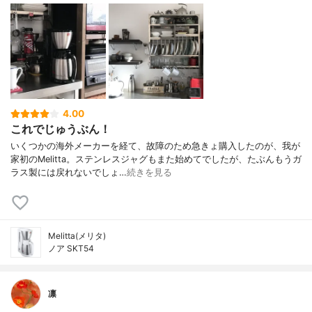
4.00
これでじゅうぶん！
いくつかの海外メーカーを経て、故障のため急きょ購入したのが、我が
家初のMelitta。ステンレスジャグもまた始めてでしたが、たぶんもうガ
ラス製には戻れないでしょ…
続きを見る
Melitta(メリタ)
ノア SKT54
凛