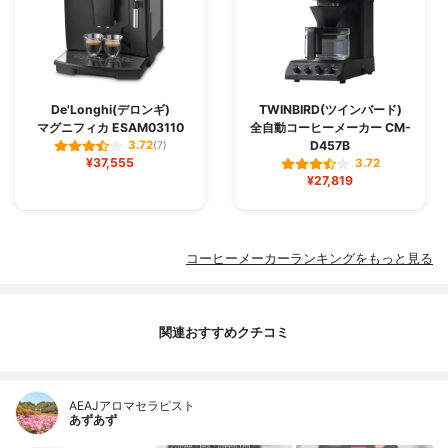
De'Longhi(デロンギ)
TWINBIRD(ツインバード)
マグニフィカ ESAM03110
全自動コーヒーメーカー CM-
D457B
3.72
(7)
¥37,555
3.72
¥27,819
コーヒーメーカーランキングをもっと見る
関連おすすめクチコミ
AEAJアロマセラピスト
あずあず