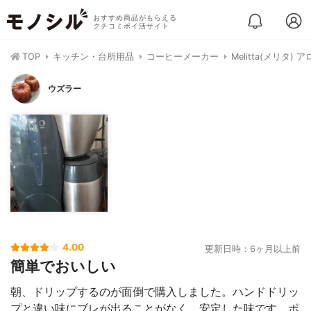
おすすめ商品がもらえる
クチコミポイ活サイト
TOP
キッチン・台所用品
コーヒーメーカー
Melitta(メリタ) 
ウズラー
4.00
更新日時：6ヶ月以上前
簡単でおいしい
朝、ドリップするのが面倒で購入しました。ハンドドリッ
プと違い味にブレが出ることがなく、安定した味です。ポ