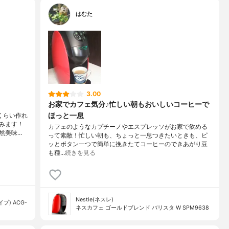
はむた
3.00
お家でカフェ気分♪忙しい朝もおいしいコーヒーで
ほっと一息
くらい作れ
みます！
カフェのようなカプチーノやエスプレッソがお家で飲める
然美味…
って素敵！忙しい朝も、ちょっと一息つきたいときも、ピ
ッとボタン一つで簡単に挽きたてコーヒーのできあがり豆
も種…
続きを見る
Nestle(ネスレ)
) ACG-
ネスカフェ ゴールドブレンド バリスタ W SPM9638