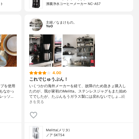
ット
沸騰浄水コーヒーメーカー NC-A57
主婦／なまけもの。
YoO
4.00
これでじゅうぶん！
ップを使用
いくつかの海外メーカーを経て、故障のため急きょ購入し
もなかっ
たのが、我が家初のMelitta。ステンレスジャグもまた始め
レッソ…
てでしたが、たぶんもうガラス製には戻れないでしょ…
続
きを見る
Melitta(メリタ)
ノア SKT54