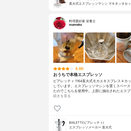
直火式エスプレッソマシン マキネッタセ
料理愛好家 栄養士
mameko
4.00
おうちで本格エスプレッソ
ビアレッティ 1164直火式モカエキスプレス４カ
しています。エスプレッソマシンを置くスペース
たのでこちらを使用中。上部に抽出されたエスプ
続きを見る
BIALETTI(ビアレッティ)
エスプレッソメーカー 直火式