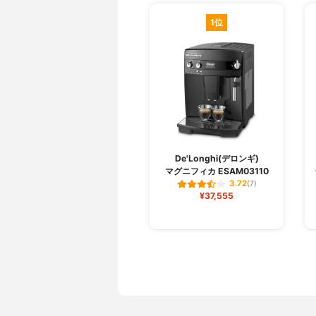
1位
De'Longhi(デロンギ)
マグニフィカ ESAM03110
3.72
(7)
¥37,555