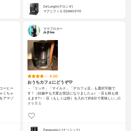
De'Longhi(デロンギ)
マグニフィカ ESAM03110
ママブロガー
みきtea
4.00
おうちカフェにどうぞ♡
コーヒー
・「リッチ」「マイルド」「デカフェ豆」も選択可能で
ゃくちゃ
す！（妊娠中も大変お世話になりました☕︎）・豆も粉も使
をアマゾ
えます?‍♀️・豆（もしくは粉）を入れて約8分で美味しい…
続
きを見る
Panasonic(パナソニック)