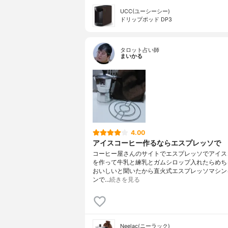
UCC(ユーシーシー)
ドリップポッド DP3
タロット占い師
まいかる
4.00
アイスコーヒー作るならエスプレッソで
コーヒー屋さんのサイトでエスプレッソでアイス
を作って牛乳と練乳とガムシロップ入れたらめち
おいしいと聞いたから直火式エスプレッソマシン
ンで…
続きを見る
Neelac(ニーラック)