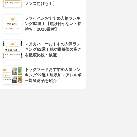
メンズ向けも！】
4位
5位
フライパンおすすめ人気ランキ
ング52選！【焦げ付かない・長
持ち！2026最新】
マヌカハニーおすすめ人気ラン
キング52選！味や栄養価の高さ
を徹底比較・検証
Nespresso(ネスプレッソ)
Nestle(ネスレ)
ドッグフードおすすめ人気ラン
エッセンサ ミニ C30
ネスカフェ ゴールドブレンド
キング52選！無添加・アレルギ
バリスタ i
3.70
(4)
ー対策商品を紹介
¥9,142
3.70
(4)
¥9,995