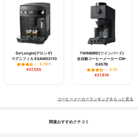
De'Longhi(デロンギ)
TWINBIRD(ツインバード)
マグニフィカ ESAM03110
全自動コーヒーメーカー CM-
D457B
3.72
(7)
¥37,555
3.72
¥27,819
コーヒーメーカーランキングをもっと見る
関連おすすめクチコミ