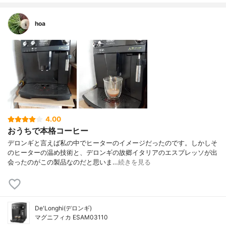
hoa
4.00
おうちで本格コーヒー
デロンギと言えば私の中でヒーターのイメージだったのです。しかしそ
のヒーターの温め技術と、デロンギの故郷イタリアのエスプレッソが出
会ったのがこの製品なのだと思いま…
続きを見る
De'Longhi(デロンギ)
マグニフィカ ESAM03110