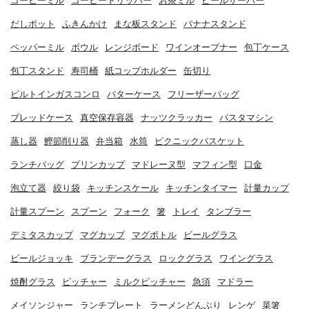
コーヒーミル
コーヒードリッパー
お茶ミル
ビールサーバー
だしポット
ふきんかけ
まな板スタンド
バナナスタンド
ペッパーミル
ボウル
レンジボード
ワインオープナー
包丁ケース
包丁スタンド
寿司桶
紙コップホルダー
缶切り
ビルトインガスコンロ
バターケース
フリーザーバッグ
ブレッドケース
真空保存容器
ナッツクラッカー
パスタマシン
蒸し器
鰹節削り器
弁当箱
水筒
ピクニックバスケット
ランチバッグ
プリンカップ
マドレーヌ型
マフィン型
口金
泡立て器
絞り袋
キッチンスケール
キッチンタイマー
計量カップ
計量スプーン
スプーン
フォーク
箸
トレイ
タンブラー
デミタスカップ
マグカップ
マグボトル
ビールグラス
ビールジョッキ
ブランデーグラス
ロックグラス
ワイングラス
焼酎グラス
ピッチャー
ミルクピッチャー
急須
マドラー
メイソンジャー
ランチプレート
ラーメンどんぶり
レンゲ
菜箸