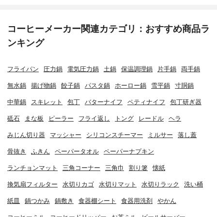
コーヒーメーカー関連カテゴリ：おすすめ商品ラ
ンキング
フライパン
圧力鍋
電気圧力鍋
土鍋
保温調理鍋
片手鍋
両手鍋
無水鍋
揚げ物鍋
餃子鍋
パスタ鍋
ホーロー鍋
雪平鍋
寸胴鍋
中華鍋
スキレット
包丁
バターナイフ
ペティナイフ
包丁研ぎ器
砥石
まな板
ピーラー
フライ返し
トング
レードル
ヘラ
みじん切り器
マッシャー
シリコンスチーマー
ミルサー
落し蓋
骨抜き
ふきん
ペーパータオル
ペーパーナプキン
ランチョンマット
三角コーナー
三角巾
割り箸
懐紙
換気扇フィルター
水切りカゴ
水切りマット
水切りラック
洗い桶
紙皿
鍋つかみ
鍋敷き
食器棚シート
食器用洗剤
やかん