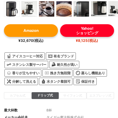
Yahoo!
Amazon
ショッピング
¥32,670(税込)
¥8,125(税込)
アイスコーヒー対応
有名ブランド
ステンレス製サーバー
耐久性が高い
香りが立ちやすい
挽き方無段階
蒸らし機能あり
分解して洗える
水タンク着脱可
保証付き
ドリップ式
カプセル式
サイフォン式
エスプレッソ式
最大杯数
8杯
メーカー会社名
タイガー魔法瓶株式会社