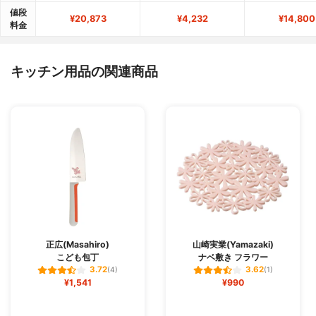
値段
¥20,873
¥4,232
¥14,800
料金
キッチン用品の関連商品
正広(Masahiro)
山崎実業(Yamazaki)
こども包丁
ナベ敷き フラワー
3.72
3.62
(4)
(1)
¥1,541
¥990