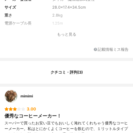
サイズ
28.0×17.4×34.5cm
重さ
2.8kg
電源ケーブル長
1.25m
水タンクの最大容量(L)
1.08L
もっと見る
消費電力
750W
付属品
計量スプーン、ペーパーフィルター
記載情報ミス報告
保証期間
1年
クチコミ・評判(3)
mimimi
3.00
優秀なコーヒーメーカー！
スーパーで買ったお安い豆でもおいしく淹れてくれちゃう優秀なコーヒ
ーメーカー。私はとにかくよくコーヒーを飲むので、１リットルタイプ