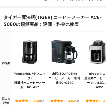
タイガー魔法瓶(TIGER) コーヒーメーカー ACE-
S080の類似商品：評価・料金比較表
商品名
Panasonic(パナソニッ
象印(ZOJIRUSHI)
siroca(シ
ク)
コーヒーメーカー 珈琲
全自動コーヒー
沸騰浄水コーヒーメー
通 EC-CB40
ー カフェばこ 
カー NC-A57
A351
口コミ
3.64
(6)
3.63
(2)
3
評価