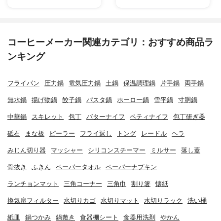
コーヒーメーカー関連カテゴリ：おすすめ商品ラ
ンキング
フライパン
圧力鍋
電気圧力鍋
土鍋
保温調理鍋
片手鍋
両手鍋
無水鍋
揚げ物鍋
餃子鍋
パスタ鍋
ホーロー鍋
雪平鍋
寸胴鍋
中華鍋
スキレット
包丁
バターナイフ
ペティナイフ
包丁研ぎ器
砥石
まな板
ピーラー
フライ返し
トング
レードル
ヘラ
みじん切り器
マッシャー
シリコンスチーマー
ミルサー
落し蓋
骨抜き
ふきん
ペーパータオル
ペーパーナプキン
ランチョンマット
三角コーナー
三角巾
割り箸
懐紙
換気扇フィルター
水切りカゴ
水切りマット
水切りラック
洗い桶
紙皿
鍋つかみ
鍋敷き
食器棚シート
食器用洗剤
やかん