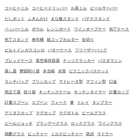
コーヒーミル
コーヒードリッパー
お茶ミル
ビールサーバー
だしポット
ふきんかけ
まな板スタンド
バナナスタンド
ペッパーミル
ボウル
レンジボード
ワインオープナー
包丁ケース
包丁スタンド
寿司桶
紙コップホルダー
缶切り
ビルトインガスコンロ
バターケース
フリーザーバッグ
ブレッドケース
真空保存容器
ナッツクラッカー
パスタマシン
蒸し器
鰹節削り器
弁当箱
水筒
ピクニックバスケット
ランチバッグ
プリンカップ
マドレーヌ型
マフィン型
口金
泡立て器
絞り袋
キッチンスケール
キッチンタイマー
計量カップ
計量スプーン
スプーン
フォーク
箸
トレイ
タンブラー
デミタスカップ
マグカップ
マグボトル
ビールグラス
ビールジョッキ
ブランデーグラス
ロックグラス
ワイングラス
焼酎グラス
ピッチャー
ミルクピッチャー
急須
マドラー