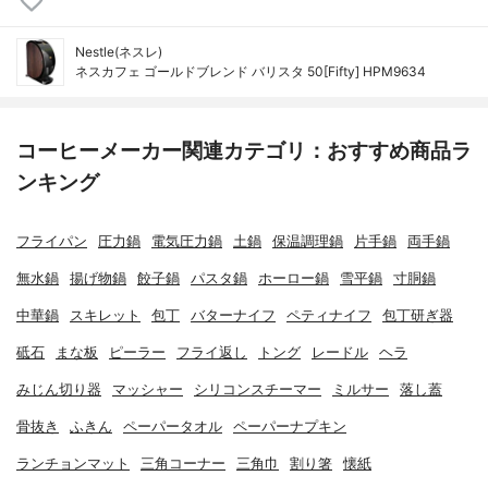
Nestle(ネスレ)
ネスカフェ ゴールドブレンド バリスタ 50[Fifty] HPM9634
コーヒーメーカー関連カテゴリ：おすすめ商品ラ
ンキング
フライパン
圧力鍋
電気圧力鍋
土鍋
保温調理鍋
片手鍋
両手鍋
無水鍋
揚げ物鍋
餃子鍋
パスタ鍋
ホーロー鍋
雪平鍋
寸胴鍋
中華鍋
スキレット
包丁
バターナイフ
ペティナイフ
包丁研ぎ器
砥石
まな板
ピーラー
フライ返し
トング
レードル
ヘラ
みじん切り器
マッシャー
シリコンスチーマー
ミルサー
落し蓋
骨抜き
ふきん
ペーパータオル
ペーパーナプキン
ランチョンマット
三角コーナー
三角巾
割り箸
懐紙