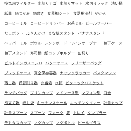
換気扇フィルター
水切りカゴ
水切りマット
水切りラック
洗い桶
紙皿
鍋つかみ
鍋敷き
食器棚シート
食器用洗剤
やかん
コーヒーミル
コーヒードリッパー
お茶ミル
ビールサーバー
だしポット
ふきんかけ
まな板スタンド
バナナスタンド
ペッパーミル
ボウル
レンジボード
ワインオープナー
包丁ケース
包丁スタンド
寿司桶
紙コップホルダー
缶切り
ビルトインガスコンロ
バターケース
フリーザーバッグ
ブレッドケース
真空保存容器
ナッツクラッカー
パスタマシン
蒸し器
鰹節削り器
弁当箱
水筒
ピクニックバスケット
ランチバッグ
プリンカップ
マドレーヌ型
マフィン型
口金
泡立て器
絞り袋
キッチンスケール
キッチンタイマー
計量カップ
計量スプーン
スプーン
フォーク
箸
トレイ
タンブラー
デミタスカップ
マグカップ
マグボトル
ビールグラス