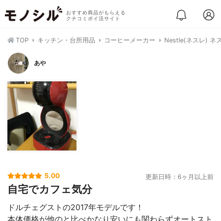
おすすめ商品がもらえる
クチコミポイ活サイト
TOP
キッチン・台所用品
コーヒーメーカー
Nestle(ネスレ) 
あや
5.00
更新日時：6ヶ月以上前
自宅でカフェ気分
ドルチェグストの2017年モデルです！
本体価格が他のと比べかなり安いにも関わらずオートスト