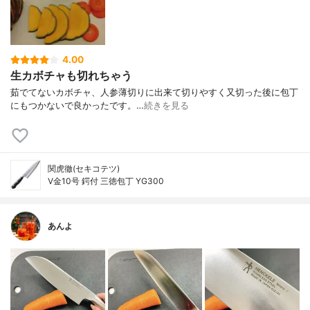
4.00
生カボチャも切れちゃう
茹でてないカボチャ、人参薄切りに出来て切りやすく又切った後に包丁
にもつかないで良かったです。…
続きを見る
関虎徹(セキコテツ)
V金10号 鍔付 三徳包丁 YG300
あんよ