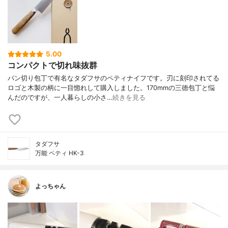
5.00
コンパクトで切れ味抜群
パン切り包丁で有名なタダフサのペティナイフです。刃に刻印されてる
ロゴと木製の柄に一目惚れして購入しました。170mmの三徳包丁と悩
んだのですが、一人暮らしの小さ…
続きを見る
タダフサ
万能 ペティ HK-3
よっちゃん