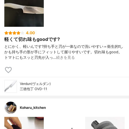
4.00
軽くて切れ味もgoodです?
とにかく、軽いんです?持ち手と刃が一体なので洗いやすい＝衛生的❗️し
かも持ち手の形が手にフィットして握りやすいです。切れ味もgood。
トマトにもスッと刃先が入っ…
続きを見る
Verdun(ヴェルダン)
三徳包丁 OVD-11
Koharu_kitchen