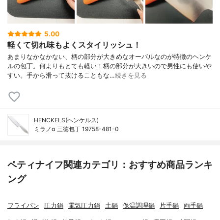
5.00
軽くて切れ味もよくスタイリッシュ！
あまりなかなかない、柄の部分が大きめなオーバルなのが特徴のヘンケ
ルの包丁。何よりもとても軽い！柄の部分が大きいので男性にも使いや
すい。手から滑って抜けることもな…
続きを見る
HENCKELS(ヘンケルス)
ミラノα 三徳包丁 19758-481-0
ペティナイフ関連カテゴリ：おすすめ商品ランキ
ング
フライパン
圧力鍋
電気圧力鍋
土鍋
保温調理鍋
片手鍋
両手鍋