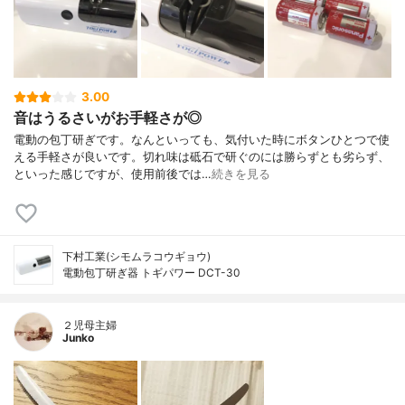
3.00
音はうるさいがお手軽さが◎
電動の包丁研ぎです。なんといっても、気付いた時にボタンひとつで使
える手軽さが良いです。切れ味は砥石で研ぐのには勝らずとも劣らず、
といった感じですが、使用前後では…
続きを見る
下村工業(シモムラコウギョウ)
電動包丁研ぎ器 トギパワー DCT-30
２児母主婦
Junko