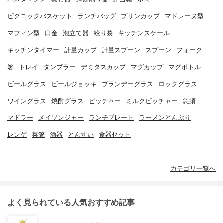
ピクニックバスケット
ランチバッグ
プリンカップ
マドレーヌ型
マフィン型
口金
泡立て器
絞り袋
キッチンスケール
キッチンタイマー
計量カップ
計量スプーン
スプーン
フォーク
箸
トレイ
タンブラー
デミタスカップ
マグカップ
マグボトル
ビールグラス
ビールジョッキ
ブランデーグラス
ロックグラス
ワイングラス
焼酎グラス
ピッチャー
ミルクピッチャー
急須
マドラー
メイソンジャー
ランチプレート
ラーメンどんぶり
レンゲ
菜箸
酒器
とんすい
食器セット
カテゴリ一覧へ
よく見られている人気おすすめ記事