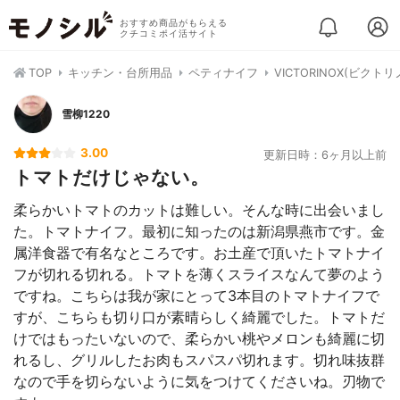
おすすめ商品がもらえる
クチコミポイ活サイト
TOP
キッチン・台所用品
ペティナイフ
VICTORINOX(ビクト
雪柳1220
3.00
更新日時：6ヶ月以上前
トマトだけじゃない。
柔らかいトマトのカットは難しい。そんな時に出会いまし
た。トマトナイフ。最初に知ったのは新潟県燕市です。金
属洋食器で有名なところです。お土産で頂いたトマトナイ
フが切れる切れる。トマトを薄くスライスなんて夢のよう
ですね。こちらは我が家にとって3本目のトマトナイフで
すが、こちらも切り口が素晴らしく綺麗でした。トマトだ
けではもったいないので、柔らかい桃やメロンも綺麗に切
れるし、グリルしたお肉もスパスパ切れます。切れ味抜群
なので手を切らないように気をつけてくださいね。刃物で