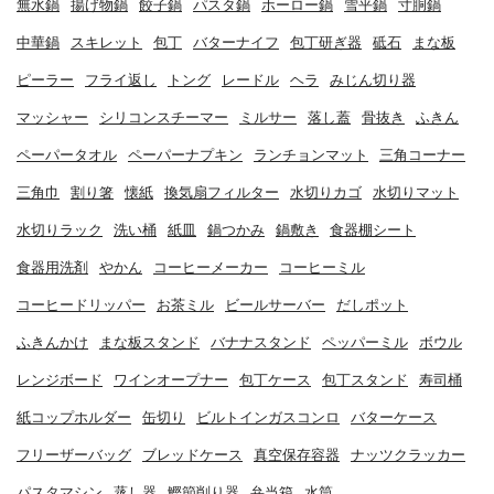
無水鍋
揚げ物鍋
餃子鍋
パスタ鍋
ホーロー鍋
雪平鍋
寸胴鍋
中華鍋
スキレット
包丁
バターナイフ
包丁研ぎ器
砥石
まな板
ピーラー
フライ返し
トング
レードル
ヘラ
みじん切り器
マッシャー
シリコンスチーマー
ミルサー
落し蓋
骨抜き
ふきん
ペーパータオル
ペーパーナプキン
ランチョンマット
三角コーナー
三角巾
割り箸
懐紙
換気扇フィルター
水切りカゴ
水切りマット
水切りラック
洗い桶
紙皿
鍋つかみ
鍋敷き
食器棚シート
食器用洗剤
やかん
コーヒーメーカー
コーヒーミル
コーヒードリッパー
お茶ミル
ビールサーバー
だしポット
ふきんかけ
まな板スタンド
バナナスタンド
ペッパーミル
ボウル
レンジボード
ワインオープナー
包丁ケース
包丁スタンド
寿司桶
紙コップホルダー
缶切り
ビルトインガスコンロ
バターケース
フリーザーバッグ
ブレッドケース
真空保存容器
ナッツクラッカー
パスタマシン
蒸し器
鰹節削り器
弁当箱
水筒