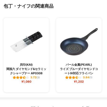
包丁・ナイフの関連商品
貝印(KAI)
パール金属(PEARL)
関孫六 ダイヤモンド&セラミッ
ライズ ブルーダイヤモンドコ
クシャープナー AP0308
ートIH対応フライパン
3.72
3.84
(3)
(1)
¥1,080
¥1,202