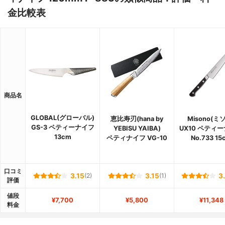
金比較表
商品名
GLOBAL(グローバル)
恵比寿刃(hana by
Misono(ミ
GS-3 ペティーナイフ
YEBISU YAIBA)
UX10 ペティ
13cm
ペティナイフ VG-10
No.733 15
口コミ
3.15
(2)
3.15
(1)
3
評価
値段
¥7,700
¥5,800
¥11,348
料金