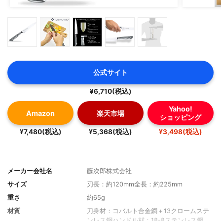
公式サイト
¥6,710(税込)
Yahoo!
Amazon
楽天市場
ショッピング
¥7,480(税込)
¥5,368(税込)
¥3,498(税込)
メーカー会社名
藤次郎株式会社
サイズ
刃長：約120mm全長：約225mm
重さ
約65g
材質
刀身材：コバルト合金鋼＋13クロームステ
ンレス鋼ハンドル材：18-8ステンレス鋼