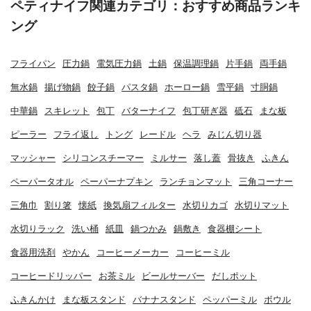
ペティナイフ関連カテゴリ：おすすめ商品ランキ
ング
フライパン
圧力鍋
電気圧力鍋
土鍋
保温調理鍋
片手鍋
両手鍋
無水鍋
揚げ物鍋
餃子鍋
パスタ鍋
ホーロー鍋
雪平鍋
寸胴鍋
中華鍋
スキレット
包丁
バターナイフ
包丁研ぎ器
砥石
まな板
ピーラー
フライ返し
トング
レードル
ヘラ
みじん切り器
マッシャー
シリコンスチーマー
ミルサー
落し蓋
骨抜き
ふきん
ペーパータオル
ペーパーナプキン
ランチョンマット
三角コーナー
三角巾
割り箸
懐紙
換気扇フィルター
水切りカゴ
水切りマット
水切りラック
洗い桶
紙皿
鍋つかみ
鍋敷き
食器棚シート
食器用洗剤
やかん
コーヒーメーカー
コーヒーミル
コーヒードリッパー
お茶ミル
ビールサーバー
だしポット
ふきんかけ
まな板スタンド
バナナスタンド
ペッパーミル
ボウル