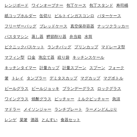
レンジボード
ワインオープナー
包丁ケース
包丁スタンド
寿司桶
紙コップホルダー
缶切り
ビルトインガスコンロ
バターケース
フリーザーバッグ
ブレッドケース
真空保存容器
ナッツクラッカー
パスタマシン
蒸し器
鰹節削り器
弁当箱
水筒
ピクニックバスケット
ランチバッグ
プリンカップ
マドレーヌ型
マフィン型
口金
泡立て器
絞り袋
キッチンスケール
キッチンタイマー
計量カップ
計量スプーン
スプーン
フォーク
箸
トレイ
タンブラー
デミタスカップ
マグカップ
マグボトル
ビールグラス
ビールジョッキ
ブランデーグラス
ロックグラス
ワイングラス
焼酎グラス
ピッチャー
ミルクピッチャー
急須
マドラー
メイソンジャー
ランチプレート
ラーメンどんぶり
レンゲ
菜箸
酒器
とんすい
食器セット