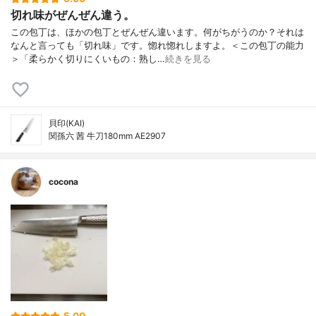
切れ味がぜんぜん違う。
この包丁は、ほかの包丁とぜんぜん違います。何がちがうのか？それは
なんと言っても「切れ味」です。惚れ惚れしますよ。＜この包丁の能力
＞「柔らかく切りにくいもの：熟し…
続きを見る
貝印(KAI)
関孫六 茜 牛刀180mm AE2907
cocona
5.00