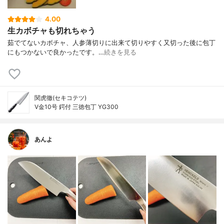
4.00
生カボチャも切れちゃう
茹でてないカボチャ、人参薄切りに出来て切りやすく又切った後に包丁
にもつかないで良かったです。…
続きを見る
関虎徹(セキコテツ)
V金10号 鍔付 三徳包丁 YG300
あんよ