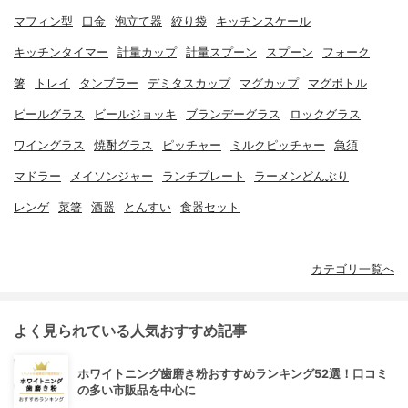
マフィン型
口金
泡立て器
絞り袋
キッチンスケール
キッチンタイマー
計量カップ
計量スプーン
スプーン
フォーク
箸
トレイ
タンブラー
デミタスカップ
マグカップ
マグボトル
ビールグラス
ビールジョッキ
ブランデーグラス
ロックグラス
ワイングラス
焼酎グラス
ピッチャー
ミルクピッチャー
急須
マドラー
メイソンジャー
ランチプレート
ラーメンどんぶり
レンゲ
菜箸
酒器
とんすい
食器セット
カテゴリ一覧へ
よく見られている人気おすすめ記事
ホワイトニング歯磨き粉おすすめランキング52選！口コミ
の多い市販品を中心に