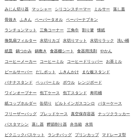
みじん切り器
マッシャー
シリコンスチーマー
ミルサー
落し蓋
骨抜き
ふきん
ペーパータオル
ペーパーナプキン
ランチョンマット
三角コーナー
三角巾
割り箸
懐紙
換気扇フィルター
水切りカゴ
水切りマット
水切りラック
洗い桶
紙皿
鍋つかみ
鍋敷き
食器棚シート
食器用洗剤
やかん
コーヒーメーカー
コーヒーミル
コーヒードリッパー
お茶ミル
ビールサーバー
だしポット
ふきんかけ
まな板スタンド
バナナスタンド
ペッパーミル
ボウル
レンジボード
ワインオープナー
包丁ケース
包丁スタンド
寿司桶
紙コップホルダー
缶切り
ビルトインガスコンロ
バターケース
フリーザーバッグ
ブレッドケース
真空保存容器
ナッツクラッカー
パスタマシン
蒸し器
鰹節削り器
弁当箱
水筒
ピクニックバスケット
ランチバッグ
プリンカップ
マドレーヌ型