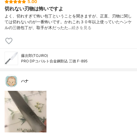
5.00
切れない刃物は怖いですよ
よく、切れすぎて怖い包丁ということを聞きますが、正直、刃物に関し
ては切れないのが一番怖いです。かれこれ３０年以上使っていたヘンケ
ルの三徳包丁が、取手が木だったた…
続きを見る
藤次郎(TOJIRO)
PRO DPコバルト合金鋼割込 三徳 F-895
ハナ