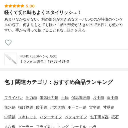
5.00
軽くて切れ味もよくスタイリッシュ！
あまりなかなかない、柄の部分が大きめなオーバルなのが特徴のヘンケ
ルの包丁。何よりもとても軽い！柄の部分が大きいので男性にも使いや
すい。手から滑って抜けることもな…
続きを見る
HENCKELS(ヘンケルス)
ミラノα 三徳包丁 19758-481-0
包丁関連カテゴリ：おすすめ商品ランキング
フライパン
圧力鍋
電気圧力鍋
土鍋
保温調理鍋
片手鍋
両手鍋
無水鍋
揚げ物鍋
餃子鍋
パスタ鍋
ホーロー鍋
雪平鍋
寸胴鍋
中華鍋
スキレット
バターナイフ
ペティナイフ
包丁研ぎ器
砥石
まな板
ピーラー
フライ返し
トング
レードル
ヘラ