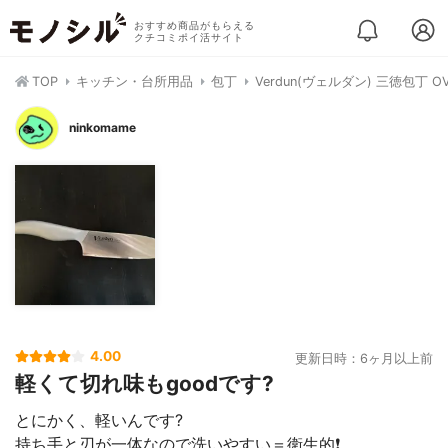
おすすめ商品がもらえる
クチコミポイ活サイト
TOP
キッチン・台所用品
包丁
Verdun(ヴェルダン) 三徳包丁 OV
ninkomame
4.00
更新日時：6ヶ月以上前
軽くて切れ味もgoodです?
とにかく、軽いんです?
持ち手と刃が一体なので洗いやすい＝衛生的❗️