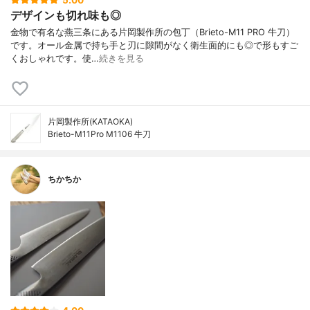
デザインも切れ味も◎
金物で有名な燕三条にある片岡製作所の包丁（Brieto-M11 PRO 牛刀）
です。オール金属で持ち手と刃に隙間がなく衛生面的にも◎で形もすご
くおしゃれです。使…
続きを見る
片岡製作所(KATAOKA)
Brieto-M11Pro M1106 牛刀
ちかちか