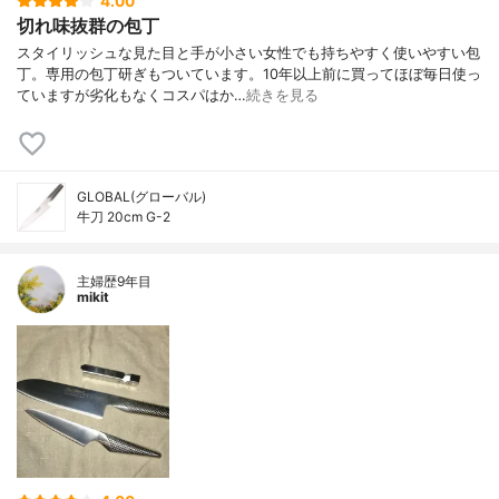
4.00
切れ味抜群の包丁
スタイリッシュな見た目と手が小さい女性でも持ちやすく使いやすい包
丁。専用の包丁研ぎもついています。10年以上前に買ってほぼ毎日使っ
ていますが劣化もなくコスパはか…
続きを見る
GLOBAL(グローバル)
牛刀 20cm G-2
主婦歴9年目
mikit