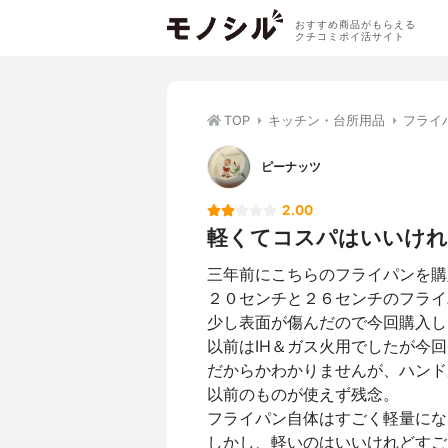
おすすめ商品がもらえる
クチコミポイ活サイト
TOP
キッチン・台所用品
フライ
ピーナッツ
2.00
軽くてコスパはいいけれ
三年前にこちらのフライパンを購
２０センチと２６センチのフライ
少し表面が傷んだので今回購入し
以前はIH＆ガス火用でしたが今
だからかわかりませんが、ハンド
以前のものが使えず残念。
フライパン自体はすごく軽量にな
しかし、軽いのはいいけれどすご