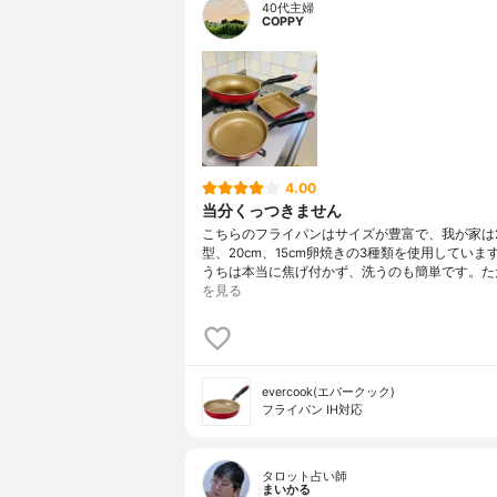
40代主婦
COPPY
4.00
当分くっつきません
こちらのフライパンはサイズが豊富で、我が家は2
型、20cm、15cm卵焼きの3種類を使用していま
うちは本当に焦げ付かず、洗うのも簡単です。た
を見る
evercook(エバークック)
フライパン IH対応
タロット占い師
まいかる