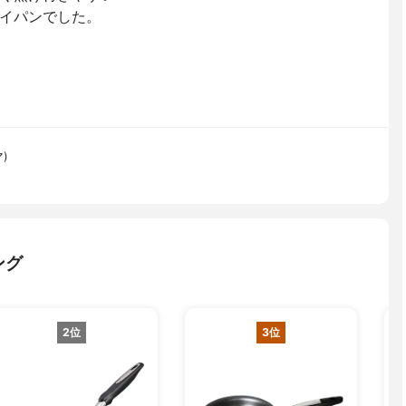
イパンでした。
)
ング
2位
3位