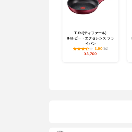
T-fal(ティファール)
IHルビー・エクセレンス フラ
イパン
3.90
(10)
¥3,700