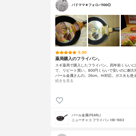
バドママ★フォロバ100◎
5.00
薬局購入のフライパン。
スギ薬局で購入したフライパン。四年前くらいに
て、リピート買い。800円くらいで安いのに耐久
パール金属さんの。26cm。IH対応。ガス火も使
続きを見る
パール金属(PEARL)
ニューチャコ フライパン HB-1663