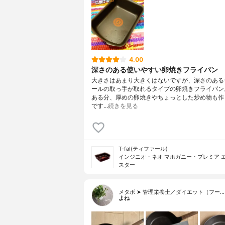
4.00
深さのある使いやすい卵焼きフライパン
大きさはあまり大きくはないですが、深さのある
ールの取っ手が取れるタイプの卵焼きフライパン
ある分、厚めの卵焼きやちょっとした炒め物も作
です…
続きを見る
T-fal(ティファール)
インジニオ・ネオ マホガニー・プレミア 
スター
メタボ ➤ 管理栄養士／ダイエット（フー…
よね