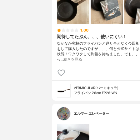
1.00
期待してたぶん、、、使いにくい！
なかなか究極のフライパンと巡り合えなく今回相
をして購入したのですが、、、何と公式サイトは
状態！ワクワクして到着を待ちました。でも、、
っ…
続きを見る
VERMICULAR(バーミキュラ)
フライパン 26cm FP26-WN
エルマー エレベーター