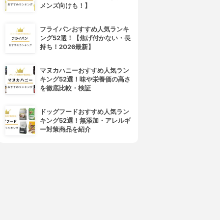
メンズ向けも！】
フライパンおすすめ人気ランキ
ング52選！【焦げ付かない・長
持ち！2026最新】
Kai House Select(カイハウス
和平フレイズ(FREIZ)
セレクト)
レミ・ヒラノ レミパン
マヌカハニーおすすめ人気ラン
軽量・高熱効率 フライパン
3.88
(3)
キング52選！味や栄養価の高さ
3.87
¥11,000
(2)
を徹底比較・検証
¥1,359
ドッグフードおすすめ人気ラン
キング52選！無添加・アレルギ
ー対策商品を紹介