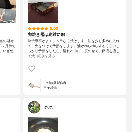
5.00
卵焼き器は絶対に銅！
当の期待
熱伝導率がよく、ムラなく焼けます。油を少し多めに入れ
3ヶ月待ち
て、火をつけて予熱をします。油がゆらゆらするくらいし
、いざ使
っかり予熱をしたら、濡れ布巾に一度のせて、卵液を流し
て焼…
続きを見る
中村銅器製作所
玉子焼鍋
はむた