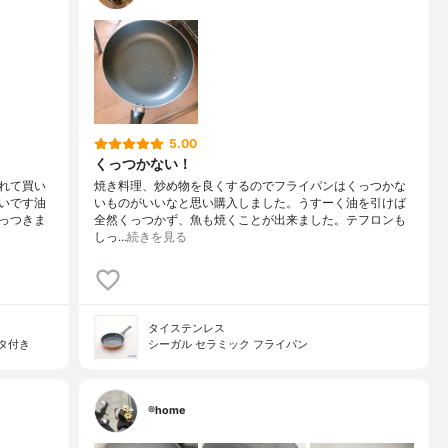
5.00
くっつかない！
れて買い
焼き料理、炒め物を良くするのでフライパンはくっつかな
いです油
いものがいいなと思い購入しました。うすーく油を引けば
っつきま
全然くっつかず、魚も焼くことが出来ました。テフロンも
しっ…
続きを見る
タイステンレス
タ付き
シーガル セラミック フライパン
®️home