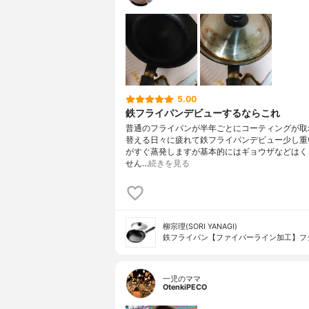
5.00
鉄フライパンデビューするならこれ
普通のフライパンが半年ごとにコーティングが取
替える日々に疲れて鉄フライパンデビュー少し重
がすぐ蒸発しますが基本的にはギョウザなどはく
せん…
続きを見る
柳宗理(SORI YANAGI)
鉄フライパン【ファイバーライン加工】フ
一児のママ
OtenkiPECO