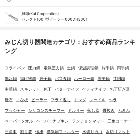
貝印(Kai Corporation)
セレクト100 I型ピーラー 000DH3001
みじん切り器関連カテゴリ：おすすめ商品ランキ
ング
フライパン
圧力鍋
電気圧力鍋
土鍋
保温調理鍋
片手鍋
両手鍋
無水鍋
揚げ物鍋
餃子鍋
パスタ鍋
ホーロー鍋
雪平鍋
寸胴鍋
中華鍋
スキレット
包丁
バターナイフ
ペティナイフ
包丁研ぎ器
砥石
まな板
ピーラー
フライ返し
トング
レードル
ヘラ
マッシャー
シリコンスチーマー
ミルサー
落し蓋
骨抜き
ふきん
ペーパータオル
ペーパーナプキン
ランチョンマット
三角コーナー
三角巾
割り箸
懐紙
換気扇フィルター
水切りカゴ
水切りマット