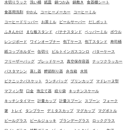
水切りラック
洗い桶
紙皿
鍋つかみ
鍋敷き
食器棚シート
食器用洗剤
やかん
コーヒーメーカー
コーヒーミル
コーヒードリッパー
お茶ミル
ビールサーバー
だしポット
ふきんかけ
まな板スタンド
バナナスタンド
ペッパーミル
ボウル
レンジボード
ワインオープナー
包丁ケース
包丁スタンド
寿司桶
紙コップホルダー
缶切り
ビルトインガスコンロ
バターケース
フリーザーバッグ
ブレッドケース
真空保存容器
ナッツクラッカー
パスタマシン
蒸し器
鰹節削り器
弁当箱
水筒
ピクニックバスケット
ランチバッグ
プリンカップ
マドレーヌ型
マフィン型
口金
泡立て器
絞り袋
キッチンスケール
キッチンタイマー
計量カップ
計量スプーン
スプーン
フォーク
箸
トレイ
タンブラー
デミタスカップ
マグカップ
マグボトル
ビールグラス
ビールジョッキ
ブランデーグラス
ロックグラス