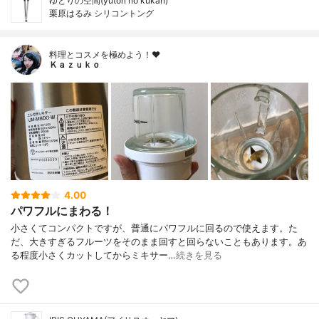
ゆとりの空間(yutori no kūkan)
栗原はるみ シリコントング
料理とコスメを極めよう！♥
Ｋａｚｕｋｏ
4.00
パワフルにまわる！
小さくてコンパクトですが、普通にパワフルに回るので使えます。た
だ、大きすぎるフルーツをそのまま回すと回らないこともあります。あ
る程度小さくカットしてからミキサー…
続きを見る