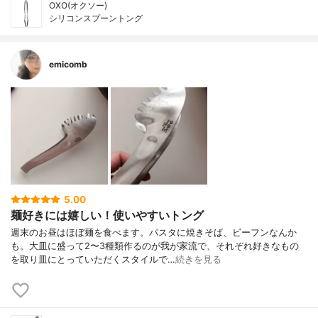
OXO(オクソー)
シリコンスプーントング
emicomb
5.00
麺好きには嬉しい！使いやすいトング
週末のお昼はほぼ麺を食べます。パスタに焼きそば、ビーフンなんか
も。大皿に盛って2〜3種類作るのが我が家流で、それぞれ好きなもの
を取り皿にとっていただくスタイルで…
続きを見る