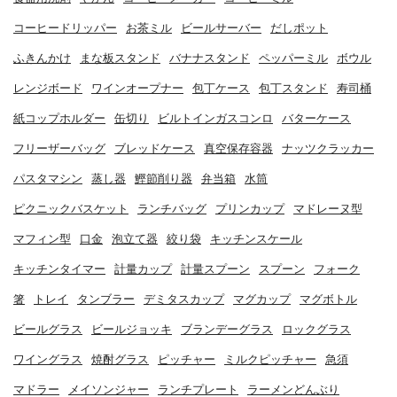
コーヒードリッパー
お茶ミル
ビールサーバー
だしポット
ふきんかけ
まな板スタンド
バナナスタンド
ペッパーミル
ボウル
レンジボード
ワインオープナー
包丁ケース
包丁スタンド
寿司桶
紙コップホルダー
缶切り
ビルトインガスコンロ
バターケース
フリーザーバッグ
ブレッドケース
真空保存容器
ナッツクラッカー
パスタマシン
蒸し器
鰹節削り器
弁当箱
水筒
ピクニックバスケット
ランチバッグ
プリンカップ
マドレーヌ型
マフィン型
口金
泡立て器
絞り袋
キッチンスケール
キッチンタイマー
計量カップ
計量スプーン
スプーン
フォーク
箸
トレイ
タンブラー
デミタスカップ
マグカップ
マグボトル
ビールグラス
ビールジョッキ
ブランデーグラス
ロックグラス
ワイングラス
焼酎グラス
ピッチャー
ミルクピッチャー
急須
マドラー
メイソンジャー
ランチプレート
ラーメンどんぶり