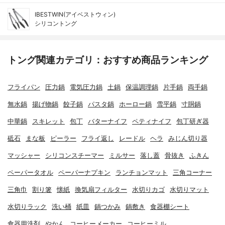
IBESTWIN(アイベストウィン)
シリコントング
トング関連カテゴリ：おすすめ商品ランキング
フライパン
圧力鍋
電気圧力鍋
土鍋
保温調理鍋
片手鍋
両手鍋
無水鍋
揚げ物鍋
餃子鍋
パスタ鍋
ホーロー鍋
雪平鍋
寸胴鍋
中華鍋
スキレット
包丁
バターナイフ
ペティナイフ
包丁研ぎ器
砥石
まな板
ピーラー
フライ返し
レードル
ヘラ
みじん切り器
マッシャー
シリコンスチーマー
ミルサー
落し蓋
骨抜き
ふきん
ペーパータオル
ペーパーナプキン
ランチョンマット
三角コーナー
三角巾
割り箸
懐紙
換気扇フィルター
水切りカゴ
水切りマット
水切りラック
洗い桶
紙皿
鍋つかみ
鍋敷き
食器棚シート
食器用洗剤
やかん
コーヒーメーカー
コーヒーミル