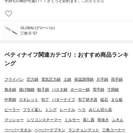
手持ちの柄が可愛い！！さくっと切れます。…
続きを見る
GLOBAL(グローバル)
三徳 G-57
ペティナイフ関連カテゴリ：おすすめ商品ランキ
ング
フライパン
圧力鍋
電気圧力鍋
土鍋
保温調理鍋
片手鍋
両手鍋
無水鍋
揚げ物鍋
餃子鍋
パスタ鍋
ホーロー鍋
雪平鍋
寸胴鍋
中華鍋
スキレット
包丁
バターナイフ
包丁研ぎ器
砥石
まな板
ピーラー
フライ返し
トング
レードル
ヘラ
みじん切り器
マッシャー
シリコンスチーマー
ミルサー
落し蓋
骨抜き
ふきん
ペーパータオル
ペーパーナプキン
ランチョンマット
三角コーナー