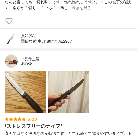
なんと言っても「切れ味」です。惚れ惚れしますよ。＜この包丁の能力
＞「柔らかく切りにくいもの：熟し…
続きを見る
貝印(KAI)
関孫六 茜 牛刀180mm AE2907
２児母主婦
Junko
5.00
\ストレスフリーのナイフ/
直刃ではなく波刃なのが特徴です。とても軽くて握りやすいタイプ。ト