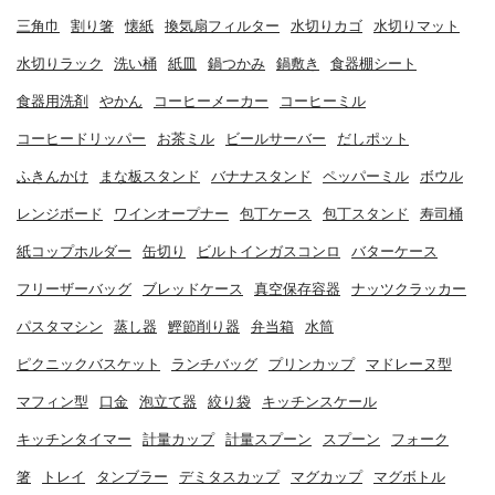
三角巾
割り箸
懐紙
換気扇フィルター
水切りカゴ
水切りマット
水切りラック
洗い桶
紙皿
鍋つかみ
鍋敷き
食器棚シート
食器用洗剤
やかん
コーヒーメーカー
コーヒーミル
コーヒードリッパー
お茶ミル
ビールサーバー
だしポット
ふきんかけ
まな板スタンド
バナナスタンド
ペッパーミル
ボウル
レンジボード
ワインオープナー
包丁ケース
包丁スタンド
寿司桶
紙コップホルダー
缶切り
ビルトインガスコンロ
バターケース
フリーザーバッグ
ブレッドケース
真空保存容器
ナッツクラッカー
パスタマシン
蒸し器
鰹節削り器
弁当箱
水筒
ピクニックバスケット
ランチバッグ
プリンカップ
マドレーヌ型
マフィン型
口金
泡立て器
絞り袋
キッチンスケール
キッチンタイマー
計量カップ
計量スプーン
スプーン
フォーク
箸
トレイ
タンブラー
デミタスカップ
マグカップ
マグボトル