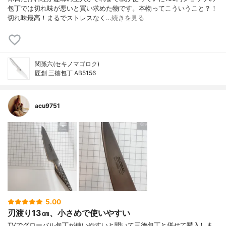
包丁では切れ味が悪いと買い求めた物です。本物ってこういうこと？！
切れ味最高！まるでストレスなく…
続きを見る
関孫六(セキノマゴロク)
匠創 三徳包丁 AB5156
acu9751
5.00
刃渡り13㎝、小さめで使いやすい
TVでグローバル包丁が使いやすいと聞いて三徳包丁と併せて購入しま