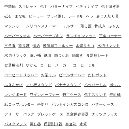
中華鍋
スキレット
包丁
バターナイフ
ペティナイフ
包丁研ぎ器
砥石
まな板
ピーラー
フライ返し
レードル
ヘラ
みじん切り器
マッシャー
シリコンスチーマー
ミルサー
落し蓋
骨抜き
ふきん
ペーパータオル
ペーパーナプキン
ランチョンマット
三角コーナー
三角巾
割り箸
懐紙
換気扇フィルター
水切りカゴ
水切りマット
水切りラック
洗い桶
紙皿
鍋つかみ
鍋敷き
食器棚シート
食器用洗剤
やかん
コーヒーメーカー
コーヒーミル
コーヒードリッパー
お茶ミル
ビールサーバー
だしポット
ふきんかけ
まな板スタンド
バナナスタンド
ペッパーミル
ボウル
レンジボード
ワインオープナー
包丁ケース
包丁スタンド
寿司桶
紙コップホルダー
缶切り
ビルトインガスコンロ
バターケース
フリーザーバッグ
ブレッドケース
真空保存容器
ナッツクラッカー
パスタマシン
蒸し器
鰹節削り器
弁当箱
水筒