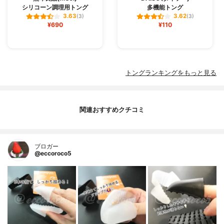
シリコーン調理用トング
多機能トング
3.63
3.62
(3)
(3)
¥690
¥110
トングランキングをもっと見る
関連おすすめクチコミ
ブロガー
@eccoroco5