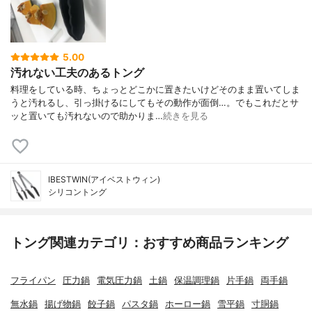
5.00
汚れない工夫のあるトング
料理をしている時、ちょっとどこかに置きたいけどそのまま置いてしま
うと汚れるし、引っ掛けるにしてもその動作が面倒…。でもこれだとサ
ッと置いても汚れないので助かりま…
続きを見る
IBESTWIN(アイベストウィン)
シリコントング
トング関連カテゴリ：おすすめ商品ランキング
フライパン
圧力鍋
電気圧力鍋
土鍋
保温調理鍋
片手鍋
両手鍋
無水鍋
揚げ物鍋
餃子鍋
パスタ鍋
ホーロー鍋
雪平鍋
寸胴鍋