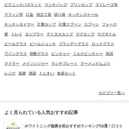
ピクニックバスケット
ランチバッグ
プリンカップ
マドレーヌ型
マフィン型
口金
泡立て器
絞り袋
キッチンスケール
キッチンタイマー
計量カップ
計量スプーン
スプーン
フォーク
箸
トレイ
タンブラー
デミタスカップ
マグカップ
マグボトル
ビールグラス
ビールジョッキ
ブランデーグラス
ロックグラス
ワイングラス
焼酎グラス
ピッチャー
ミルクピッチャー
急須
マドラー
メイソンジャー
ランチプレート
ラーメンどんぶり
レンゲ
菜箸
酒器
とんすい
食器セット
カテゴリ一覧へ
よく見られている人気おすすめ記事
ホワイトニング歯磨き粉おすすめランキング52選！口コミ