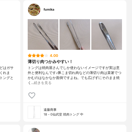
fumika
4.00
薄切り肉つかみやすい！
どはガサ
トングは焼肉屋さんでしか使わないイメージですが実は意
くれま
外と便利なんです♪豚こま切れ肉などの薄切り肉は菜箸でつ
トングと
かむのはなかなか面倒ですよね。でも広げずにそのまま焼
く…
続きを見る
遠藤商事
18－0仙武堂 焼肉トング 中