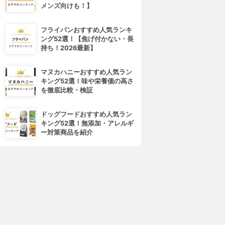
メンズ向けも！】
フライパンおすすめ人気ランキ
ング52選！【焦げ付かない・長
持ち！2026最新】
マヌカハニーおすすめ人気ラン
Todai(トーダイ)
IBESTWIN(アイベストウィン)
キング52選！味や栄養価の高さ
8-0 クレーバートング エコノ
シリコントング
を徹底比較・検証
ミータイプ
3.15
(7)
¥1,129
3.15
(1)
¥460
ドッグフードおすすめ人気ラン
キング52選！無添加・アレルギ
ー対策商品を紹介