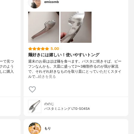
emicomb
5.00
麺好きには嬉しい！使いやすいトング
ーで見つ
週末のお昼はほぼ麺を食べます。パスタに焼きそば、ビー
クのよう
フンなんかも。大皿に盛って2〜3種類作るのが我が家流
しに購入
で、それぞれ好きなものを取り皿にとっていただくスタイ
ルで…
続きを見る
ののじ
パスタミニトング LTG-SO4SA
もり