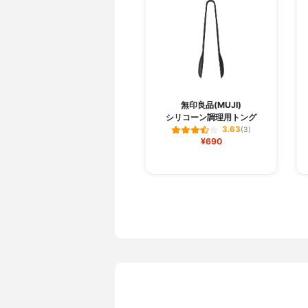
無印良品(MUJI)
シリコーン調理用トング
3.63
(3)
¥690