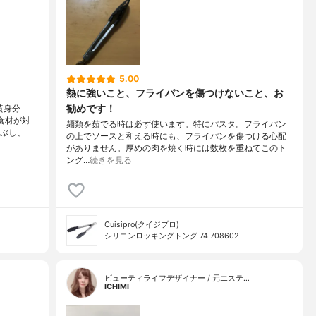
5.00
熱に強いこと、フライパンを傷つけないこと、お
勧めです！
黄身分
食材が対
麺類を茹でる時は必ず使います。特にパスタ。フライパン
つぶし、
の上でソースと和える時にも、フライパンを傷つける心配
がありません。厚めの肉を焼く時には数枚を重ねてこのト
ング…
続きを見る
Cuisipro(クイジプロ)
シリコンロッキングトング 74 708602
ビューティライフデザイナー / 元エステ…
ICHIMI