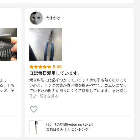
たまかけ
5.00
ほぼ毎日愛用しています。
ょっ
焼き料理には必ずつかっています！持ち手も熱くなりにく
る！！ち
いのと、トングの先が食べ物を掴みやすく、ゴム状になっ
ッズ。そ
ているため財力が滑りにくくて愛用しています。また持ち
手よ…
続きを見る
ゆとりの空間(yutori no kūkan)
栗原はるみ シリコントング