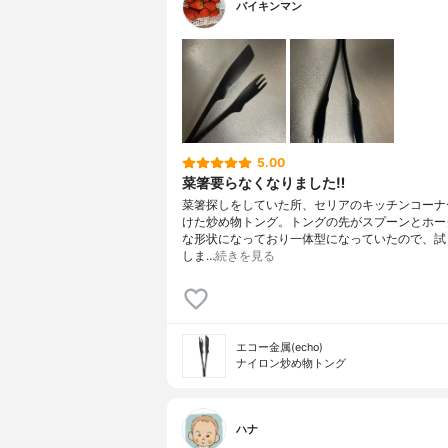
バイキンマン
5.00
菜箸要らなくなりました‼︎
菜箸探しをしていた所、セリアのキッチンコーナ
けた炒め物トング。トングの先がスプーンとホー
な形状になっており一体型になっていたので、試
しま…
続きを見る
エコー金属(echo)
ナイロン炒め物トング
ハナ