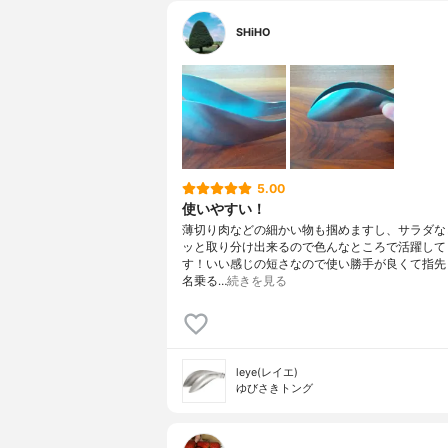
SHiHO
5.00
使いやすい！
薄切り肉などの細かい物も掴めますし、サラダな
ッと取り分け出来るので色んなところで活躍して
す！いい感じの短さなので使い勝手が良くて指先
名乗る…
続きを見る
leye(レイエ)
ゆびさきトング