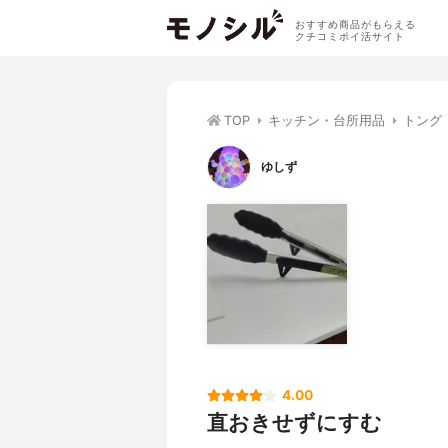
おすすめ商品がもらえる
クチコミポイ活サイト
TOP
キッチン・台所用品
トング
ゆしず
4.00
直おきせずにすむ