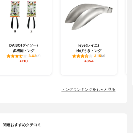
DAISO(ダイソー)
leye(レイエ)
多機能トング
ゆびさきトング
1
3.62
3.15
(3)
(3)
¥110
¥854
トングランキングをもっと見る
関連おすすめクチコミ