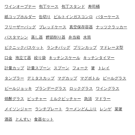
ワインオープナー
包丁ケース
包丁スタンド
寿司桶
紙コップホルダー
缶切り
ビルトインガスコンロ
バターケース
フリーザーバッグ
ブレッドケース
真空保存容器
ナッツクラッカー
パスタマシン
蒸し器
鰹節削り器
弁当箱
水筒
ピクニックバスケット
ランチバッグ
プリンカップ
マドレーヌ型
口金
泡立て器
絞り袋
キッチンスケール
キッチンタイマー
計量カップ
計量スプーン
スプーン
フォーク
箸
トレイ
タンブラー
デミタスカップ
マグカップ
マグボトル
ビールグラス
ビールジョッキ
ブランデーグラス
ロックグラス
ワイングラス
焼酎グラス
ピッチャー
ミルクピッチャー
急須
マドラー
メイソンジャー
ランチプレート
ラーメンどんぶり
レンゲ
菜箸
酒器
とんすい
食器セット