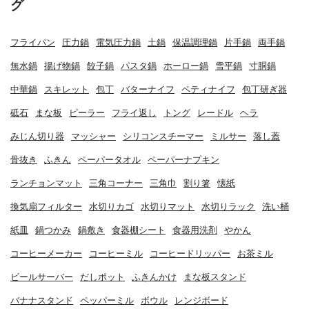
グ
フライパン
圧力鍋
電気圧力鍋
土鍋
保温調理鍋
片手鍋
両手鍋
無水鍋
揚げ物鍋
餃子鍋
パスタ鍋
ホーロー鍋
雪平鍋
寸胴鍋
中華鍋
スキレット
包丁
バターナイフ
ペティナイフ
包丁研ぎ器
砥石
まな板
ピーラー
フライ返し
トング
レードル
ヘラ
みじん切り器
マッシャー
シリコンスチーマー
ミルサー
落し蓋
骨抜き
ふきん
ペーパータオル
ペーパーナプキン
ランチョンマット
三角コーナー
三角巾
割り箸
懐紙
換気扇フィルター
水切りカゴ
水切りマット
水切りラック
洗い桶
紙皿
鍋つかみ
鍋敷き
食器棚シート
食器用洗剤
やかん
コーヒーメーカー
コーヒーミル
コーヒードリッパー
お茶ミル
ビールサーバー
だしポット
ふきんかけ
まな板スタンド
バナナスタンド
ペッパーミル
ボウル
レンジボード