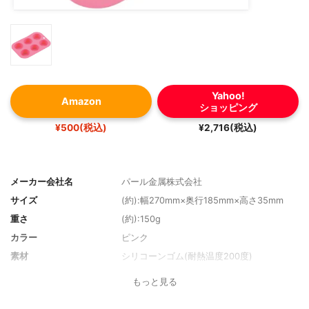
Yahoo!
Amazon
ショッピング
¥500(税込)
¥2,716(税込)
メーカー会社名
パール金属株式会社
サイズ
(約):幅270mm×奥行185mm×高さ35mm
重さ
(約):150g
カラー
ピンク
素材
シリコーンゴム(耐熱温度200度)
形状
プレート型
もっと見る
カップサイズ
-