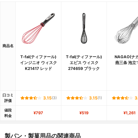
商品名
T-fal(ティファール)
T-fal(ティファール)
NAGAO(ナ
インジニオ ウィスク
エピス ウィスク
燕三条 泡立
K21417 レッド
274659 ブラック
口コミ
3.15
(3)
3.15
(1)
3
評価
値段
¥797
¥519
¥1,261
料金
製パン・製菓用品の関連商品