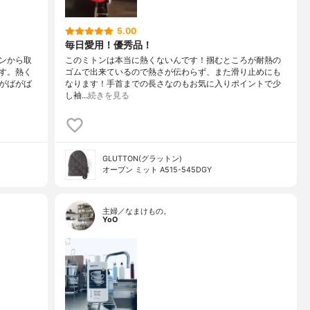
5.00
毎日愛用！優秀品！
ンから取
このミトンは本当に熱くないんです！掴むところが耐熱の
す。熱く
ゴムで出来ているので熱さが伝わらず、また滑り止めにも
がばがば
なります！手首までの長さなのもお気に入りポイントで少
し袖…
続きを見る
GLUTTON(グラットン)
オーブン ミット A515-545DGY
主婦／なまけもの。
YoO