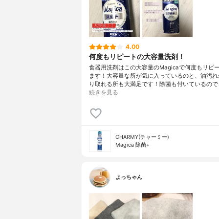
4.00
何度もリピートの大容量洗剤！
食器用洗剤はこの大容量のMagicaで何度もリピ
ます！大容量な所が気に入っているのと、油汚れ
り取れる所も大満足です！除菌も付いているので
続きを見る
CHARMY(チャーミー)
Magica 除菌+
よっちゃん