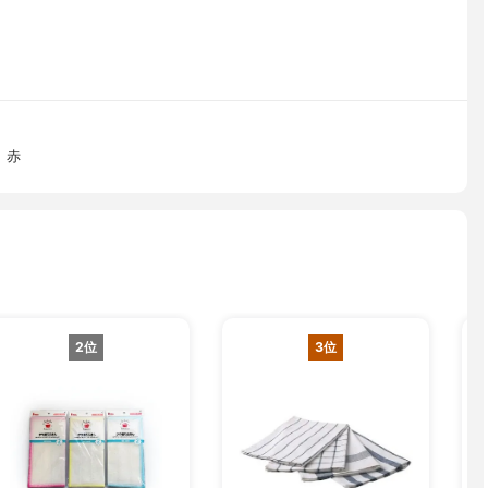
 赤
2位
3位