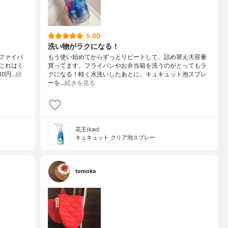
5.00
洗い物がラクになる！
ロファイバ
もう使い始めてからずっとリピートして、詰め替え大容量
これはく
買ってます。フライパンやお弁当箱を洗うのがとってもラ
0円…
続
クになる！軽く水洗いしたあとに、キュキュット泡スプレ
ーを…
続きを見る
花王(kao)
キュキュット クリア泡スプレー
tomoka