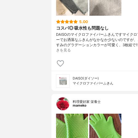
5.00
コスパ◎ 吸水性も問題なし
DAISOのマイクロファイバーふきんですマイク
ーでお洒落なふきんがなかなか少ないのですが、
すみのグラデーションカラーが可愛く、3枚組で11
きを見る
DAISO(ダイソー)
マイクロファイバーふきん
料理愛好家 栄養士
mameko