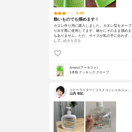
3.00
熱いものでも掴めます！
カヌレ作り用に購入しました。カヌレ型をオーブ
り出す際に使用してます。確かにそのまま掴めま
もありません。ただ、サイズが私の手に合わず、
して…
続きを見る
Arnest(アーネスト)
5本指 クッキング グローブ
コピーライター / コスメコンシェルジュ…
山内 有紀