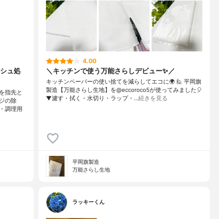
4.00
シュ処
＼キッチンで使う万能さらしデビュー✨／
キッチンペーパーの使い捨てを減らしてエコに🌍⁡⁡ 🙋 平岡旗
製造【万能さらし生地】を@eccoroco5が使ってみました🎈
を指先と
⁡⁡▼⁡⁡濾す・拭く・水切り・ラップ・…
続きを見る
ジの除
・調理用
平岡旗製造
万能さらし生地
ラッキーくん