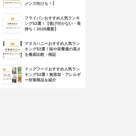
メンズ向けも！】
フライパンおすすめ人気ランキ
DAISO(ダイソー)
イースポンジワイフ
ング52選！【焦げ付かない・長
キッチンタオル 綿100％
ベングトカッテン ホワイト/グ
持ち！2026最新】
レー WX131139
3.60
(1)
¥110
3.15
¥605
マヌカハニーおすすめ人気ラン
キング52選！味や栄養価の高さ
を徹底比較・検証
ドッグフードおすすめ人気ラン
キング52選！無添加・アレルギ
ー対策商品を紹介