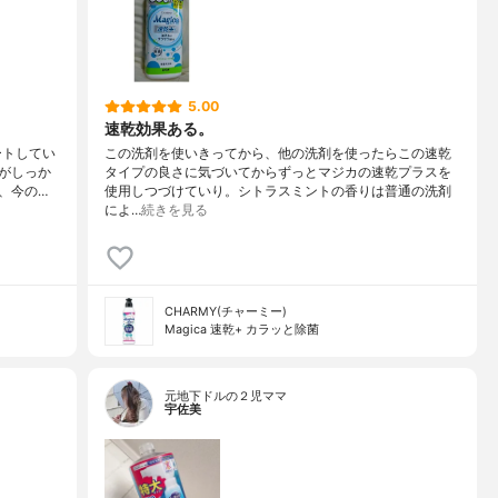
5.00
速乾効果ある。
ートしてい
この洗剤を使いきってから、他の洗剤を使ったらこの速乾
がしっか
タイプの良さに気づいてからずっとマジカの速乾プラスを
、今の…
使用しつづけていり。シトラスミントの香りは普通の洗剤
によ…
続きを見る
CHARMY(チャーミー)
Magica 速乾+ カラッと除菌
元地下ドルの２児ママ
宇佐美