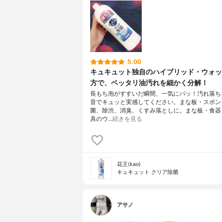
5.00
キュキュット独自のハイブリッド・ウォッ
方で、ベッタリ油汚れを細かく分解！
長もち泡がすすいだ瞬間、一気にパッ！汚れ落ち
音でキュッと実感してください。まな板・スポン
菌、除渋、消臭、くすみ落としに。まな板・食器
具のウ…
続きを見る
花王(kao)
キュキュット クリア除菌
アサノ