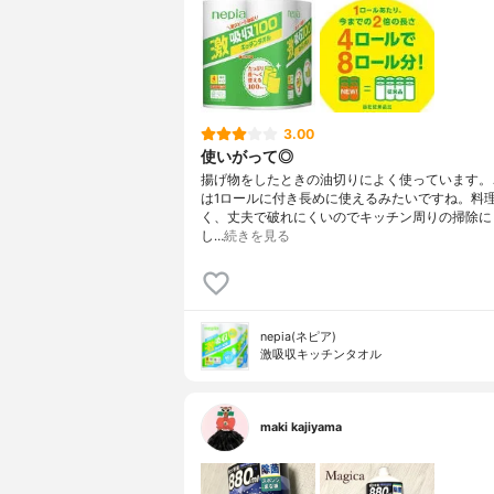
3.00
使いがって◎
揚げ物をしたときの油切りによく使っています。
は1ロールに付き長めに使えるみたいですね。料
く、丈夫で破れにくいのでキッチン周りの掃除に
し…
続きを見る
nepia(ネピア)
激吸収キッチンタオル
maki kajiyama