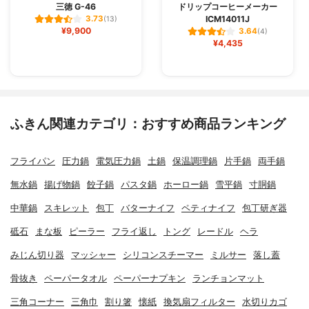
三徳 G-46
ドリップコーヒーメーカー
ICM14011J
3.73
(13)
¥9,900
3.64
(4)
¥4,435
ふきん関連カテゴリ：おすすめ商品ランキング
フライパン
圧力鍋
電気圧力鍋
土鍋
保温調理鍋
片手鍋
両手鍋
無水鍋
揚げ物鍋
餃子鍋
パスタ鍋
ホーロー鍋
雪平鍋
寸胴鍋
中華鍋
スキレット
包丁
バターナイフ
ペティナイフ
包丁研ぎ器
砥石
まな板
ピーラー
フライ返し
トング
レードル
ヘラ
みじん切り器
マッシャー
シリコンスチーマー
ミルサー
落し蓋
骨抜き
ペーパータオル
ペーパーナプキン
ランチョンマット
三角コーナー
三角巾
割り箸
懐紙
換気扇フィルター
水切りカゴ