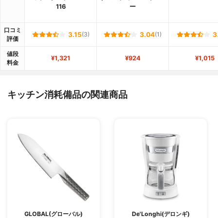
116
ー
口コミ
3.15
(3)
3.04
(1)
3
評価
値段
¥1,321
¥924
¥1,015
料金
キッチン消耗備品の関連商品
GLOBAL(グローバル)
De'Longhi(デロンギ)