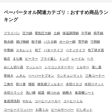
ペーパータオル関連カテゴリ：おすすめ商品ラン
キング
フライパン
圧力鍋
電気圧力鍋
土鍋
保温調理鍋
片手鍋
両手鍋
無水鍋
揚げ物鍋
餃子鍋
パスタ鍋
ホーロー鍋
雪平鍋
寸胴鍋
中華鍋
スキレット
包丁
バターナイフ
ペティナイフ
包丁研ぎ器
砥石
まな板
ピーラー
フライ返し
トング
レードル
ヘラ
みじん切り器
マッシャー
シリコンスチーマー
ミルサー
落し蓋
骨抜き
ふきん
ペーパーナプキン
ランチョンマット
三角コーナー
三角巾
割り箸
懐紙
換気扇フィルター
水切りカゴ
水切りマット
水切りラック
洗い桶
紙皿
鍋つかみ
鍋敷き
食器棚シート
食器用洗剤
やかん
コーヒーメーカー
コーヒーミル
コーヒードリッパー
お茶ミル
ビールサーバー
だしポット