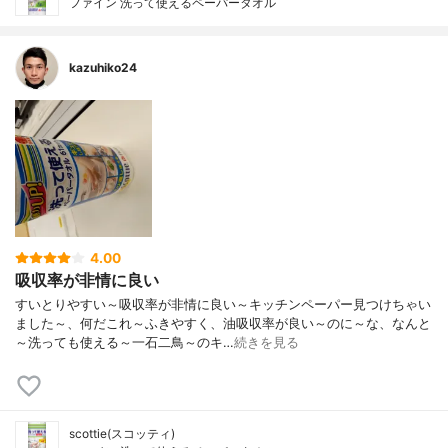
ファイン 洗って使えるペーパータオル
kazuhiko24
4.00
吸収率が非情に良い
すいとりやすい～吸収率が非情に良い～キッチンペーパー見つけちゃい
ました～、何だこれ～ふきやすく、油吸収率が良い～のに～な、なんと
～洗っても使える～一石二鳥～のキ…
続きを見る
scottie(スコッティ)