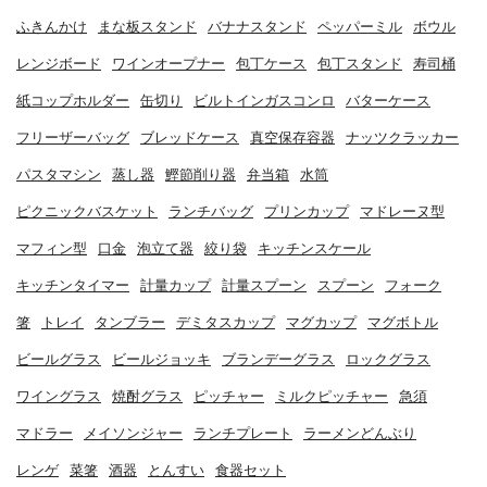
ふきんかけ
まな板スタンド
バナナスタンド
ペッパーミル
ボウル
レンジボード
ワインオープナー
包丁ケース
包丁スタンド
寿司桶
紙コップホルダー
缶切り
ビルトインガスコンロ
バターケース
フリーザーバッグ
ブレッドケース
真空保存容器
ナッツクラッカー
パスタマシン
蒸し器
鰹節削り器
弁当箱
水筒
ピクニックバスケット
ランチバッグ
プリンカップ
マドレーヌ型
マフィン型
口金
泡立て器
絞り袋
キッチンスケール
キッチンタイマー
計量カップ
計量スプーン
スプーン
フォーク
箸
トレイ
タンブラー
デミタスカップ
マグカップ
マグボトル
ビールグラス
ビールジョッキ
ブランデーグラス
ロックグラス
ワイングラス
焼酎グラス
ピッチャー
ミルクピッチャー
急須
マドラー
メイソンジャー
ランチプレート
ラーメンどんぶり
レンゲ
菜箸
酒器
とんすい
食器セット