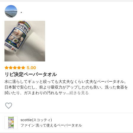
。
5.00
リピ決定ペーパータオル
水に濡らしてギュッと絞っても大丈夫なくらい丈夫なペーパータオル。
日本製で安心だし、前より吸収力がアップしたのも良い。洗った食器を
拭いたり、ガスまわりの汚れもサッ…
続きを見る
scottie(スコッティ)
ファイン 洗って使えるペーパータオル