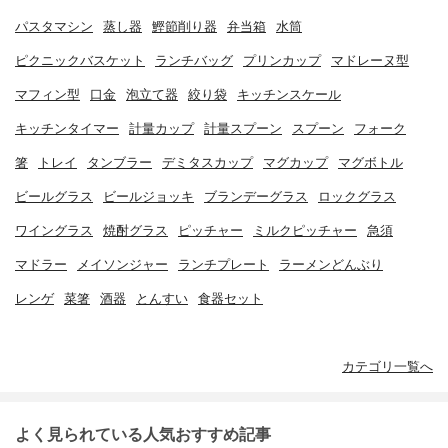
パスタマシン
蒸し器
鰹節削り器
弁当箱
水筒
ピクニックバスケット
ランチバッグ
プリンカップ
マドレーヌ型
マフィン型
口金
泡立て器
絞り袋
キッチンスケール
キッチンタイマー
計量カップ
計量スプーン
スプーン
フォーク
箸
トレイ
タンブラー
デミタスカップ
マグカップ
マグボトル
ビールグラス
ビールジョッキ
ブランデーグラス
ロックグラス
ワイングラス
焼酎グラス
ピッチャー
ミルクピッチャー
急須
マドラー
メイソンジャー
ランチプレート
ラーメンどんぶり
レンゲ
菜箸
酒器
とんすい
食器セット
カテゴリ一覧へ
よく見られている人気おすすめ記事