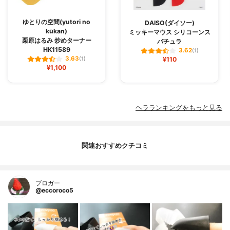
ゆとりの空間(yutori no
DAISO(ダイソー)
kūkan)
ミッキーマウス シリコーンス
栗原はるみ 炒めターナー
パチュラ
HK11589
3.62
(1)
3.63
(1)
¥110
¥1,100
ヘラランキングをもっと見る
関連おすすめクチコミ
ブロガー
@eccoroco5