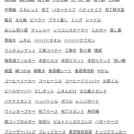
中華鍋
スキレット
包丁
バターナイフ
ペティナイフ
包丁研ぎ器
砥石
まな板
ピーラー
フライ返し
トング
レードル
みじん切り器
マッシャー
シリコンスチーマー
ミルサー
落し蓋
骨抜き
ふきん
ペーパータオル
ペーパーナプキン
ランチョンマット
三角コーナー
三角巾
割り箸
懐紙
換気扇フィルター
水切りカゴ
水切りマット
水切りラック
洗い桶
紙皿
鍋つかみ
鍋敷き
食器棚シート
食器用洗剤
やかん
コーヒーメーカー
コーヒーミル
コーヒードリッパー
お茶ミル
ビールサーバー
だしポット
ふきんかけ
まな板スタンド
バナナスタンド
ペッパーミル
ボウル
レンジボード
ワインオープナー
包丁ケース
包丁スタンド
寿司桶
紙コップホルダー
缶切り
ビルトインガスコンロ
バターケース
フリーザーバッグ
ブレッドケース
真空保存容器
ナッツクラッカー