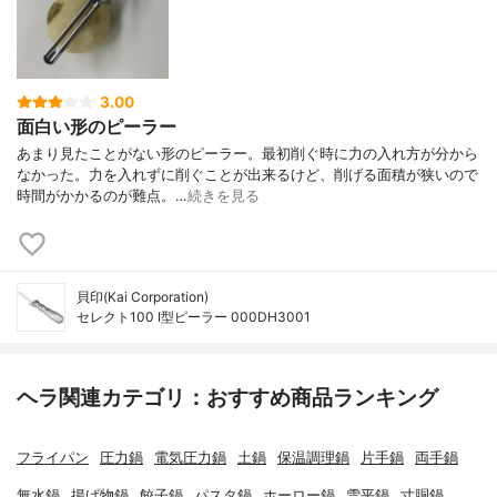
3.00
面白い形のピーラー
あまり見たことがない形のピーラー。最初削ぐ時に力の入れ方が分から
なかった。力を入れずに削ぐことが出来るけど、削げる面積が狭いので
時間がかかるのが難点。…
続きを見る
貝印(Kai Corporation)
セレクト100 I型ピーラー 000DH3001
ヘラ関連カテゴリ：おすすめ商品ランキング
フライパン
圧力鍋
電気圧力鍋
土鍋
保温調理鍋
片手鍋
両手鍋
無水鍋
揚げ物鍋
餃子鍋
パスタ鍋
ホーロー鍋
雪平鍋
寸胴鍋