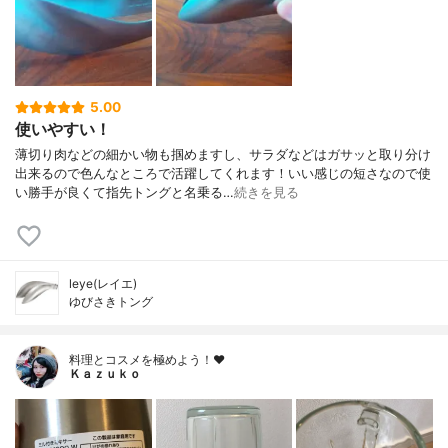
5.00
使いやすい！
薄切り肉などの細かい物も掴めますし、サラダなどはガサッと取り分け
出来るので色んなところで活躍してくれます！いい感じの短さなので使
い勝手が良くて指先トングと名乗る…
続きを見る
leye(レイエ)
ゆびさきトング
料理とコスメを極めよう！♥
Ｋａｚｕｋｏ