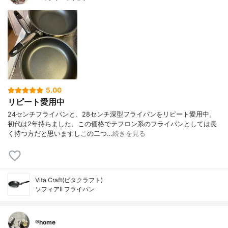
5.00
リピート愛用中
24センチフライパンと、28センチ深型フライパンをリピート愛用中。
初代は2年持ちました。この価格でテフロン系のフライパンとしては長
く持つ方だと思いますしこの二つ…
続きを見る
Vita Craft(ビタクラフト)
ソフィアII フライパン
®️home