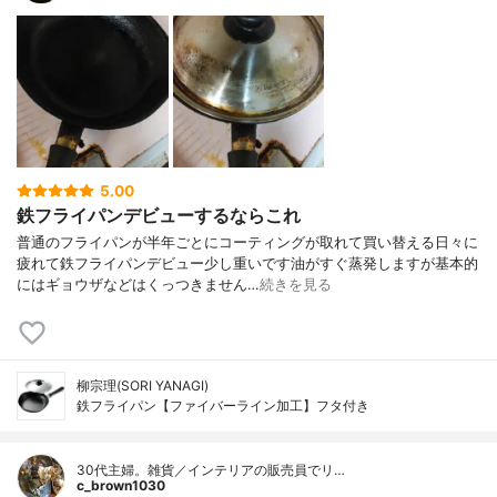
5.00
鉄フライパンデビューするならこれ
普通のフライパンが半年ごとにコーティングが取れて買い替える日々に
疲れて鉄フライパンデビュー少し重いです油がすぐ蒸発しますが基本的
にはギョウザなどはくっつきません…
続きを見る
柳宗理(SORI YANAGI)
鉄フライパン【ファイバーライン加工】フタ付き
30代主婦。雑貨／インテリアの販売員でリ…
c_brown1030