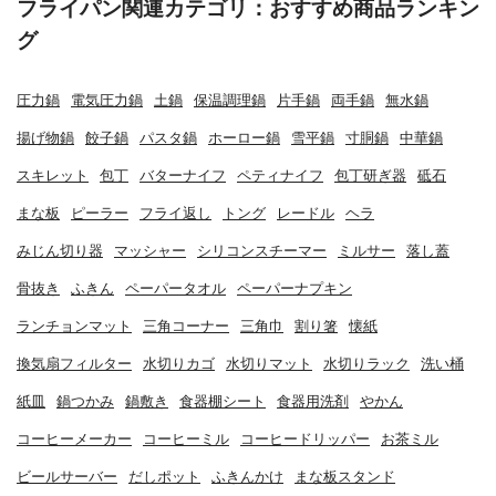
フライパン関連カテゴリ：おすすめ商品ランキン
グ
圧力鍋
電気圧力鍋
土鍋
保温調理鍋
片手鍋
両手鍋
無水鍋
揚げ物鍋
餃子鍋
パスタ鍋
ホーロー鍋
雪平鍋
寸胴鍋
中華鍋
スキレット
包丁
バターナイフ
ペティナイフ
包丁研ぎ器
砥石
まな板
ピーラー
フライ返し
トング
レードル
ヘラ
みじん切り器
マッシャー
シリコンスチーマー
ミルサー
落し蓋
骨抜き
ふきん
ペーパータオル
ペーパーナプキン
ランチョンマット
三角コーナー
三角巾
割り箸
懐紙
換気扇フィルター
水切りカゴ
水切りマット
水切りラック
洗い桶
紙皿
鍋つかみ
鍋敷き
食器棚シート
食器用洗剤
やかん
コーヒーメーカー
コーヒーミル
コーヒードリッパー
お茶ミル
ビールサーバー
だしポット
ふきんかけ
まな板スタンド