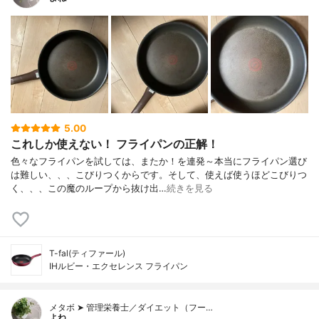
5.00
これしか使えない！ フライパンの正解！
色々なフライパンを試しては、またか！を連発～本当にフライパン選び
は難しい、、、こびりつくからです。そして、使えば使うほどこびりつ
く、、、この魔のループから抜け出…
続きを見る
T-fal(ティファール)
IHルビー・エクセレンス フライパン
メタボ ➤ 管理栄養士／ダイエット（フー…
よね