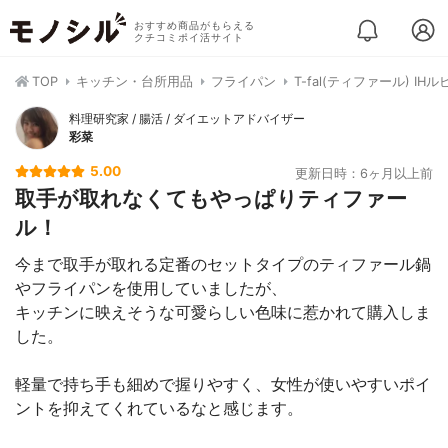
おすすめ商品がもらえる
クチコミポイ活サイト
TOP
キッチン・台所用品
フライパン
T-fal(ティファール) 
料理研究家 / 腸活 / ダイエットアドバイザー
彩菜
5.00
更新日時：6ヶ月以上前
取手が取れなくてもやっぱりティファー
ル！
今まで取手が取れる定番のセットタイプのティファール鍋
やフライパンを使用していましたが、
キッチンに映えそうな可愛らしい色味に惹かれて購入しま
した。
軽量で持ち手も細めで握りやすく、女性が使いやすいポイ
ントを抑えてくれているなと感じます。