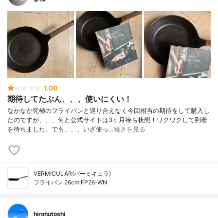
1.00
期待してたぶん、、、使いにくい！
なかなか究極のフライパンと巡り合えなく今回相当の期待をして購入し
たのですが、、、何と公式サイトは3ヶ月待ち状態！ワクワクして到着
を待ちました。でも、、、いざ使っ…
続きを見る
VERMICULAR(バーミキュラ)
フライパン 26cm FP26-WN
hirohutoshi