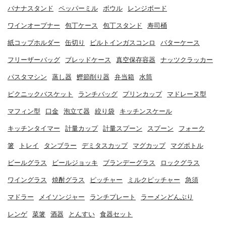
バナナスタンド
ペッパーミル
ボウル
レンジボード
ワインオープナー
包丁ケース
包丁スタンド
寿司桶
紙コップホルダー
缶切り
ビルトインガスコンロ
バターケース
フリーザーバッグ
ブレッドケース
真空保存容器
ナッツクラッカー
パスタマシン
蒸し器
鰹節削り器
弁当箱
水筒
ピクニックバスケット
ランチバッグ
プリンカップ
マドレーヌ型
マフィン型
口金
泡立て器
絞り袋
キッチンスケール
キッチンタイマー
計量カップ
計量スプーン
スプーン
フォーク
箸
トレイ
タンブラー
デミタスカップ
マグカップ
マグボトル
ビールグラス
ビールジョッキ
ブランデーグラス
ロックグラス
ワイングラス
焼酎グラス
ピッチャー
ミルクピッチャー
急須
マドラー
メイソンジャー
ランチプレート
ラーメンどんぶり
レンゲ
菜箸
酒器
とんすい
食器セット