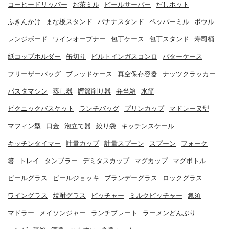
コーヒードリッパー
お茶ミル
ビールサーバー
だしポット
ふきんかけ
まな板スタンド
バナナスタンド
ペッパーミル
ボウル
レンジボード
ワインオープナー
包丁ケース
包丁スタンド
寿司桶
紙コップホルダー
缶切り
ビルトインガスコンロ
バターケース
フリーザーバッグ
ブレッドケース
真空保存容器
ナッツクラッカー
パスタマシン
蒸し器
鰹節削り器
弁当箱
水筒
ピクニックバスケット
ランチバッグ
プリンカップ
マドレーヌ型
マフィン型
口金
泡立て器
絞り袋
キッチンスケール
キッチンタイマー
計量カップ
計量スプーン
スプーン
フォーク
箸
トレイ
タンブラー
デミタスカップ
マグカップ
マグボトル
ビールグラス
ビールジョッキ
ブランデーグラス
ロックグラス
ワイングラス
焼酎グラス
ピッチャー
ミルクピッチャー
急須
マドラー
メイソンジャー
ランチプレート
ラーメンどんぶり