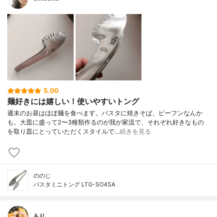
5.00
麺好きには嬉しい！使いやすいトング
週末のお昼はほぼ麺を食べます。パスタに焼きそば、ビーフンなんか
も。大皿に盛って2〜3種類作るのが我が家流で、それぞれ好きなもの
を取り皿にとっていただくスタイルで…
続きを見る
ののじ
パスタミニトング LTG-SO4SA
もり