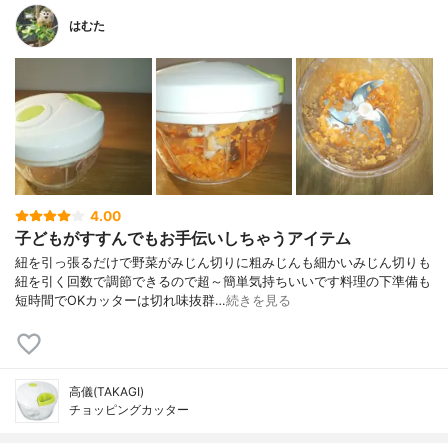
はむた
4.00
子どもがすすんでもお手伝いしちゃうアイテム
紐を引っ張るだけで野菜がみじん切りに粗みじんも細かいみじん切りも
紐を引く回数で調節できるので超～簡単気持ちいいです料理の下準備も
短時間でOKカッターは切れ味抜群…
続きを見る
高儀(TAKAGI)
チョッピングカッター