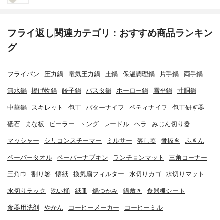
フライ返し関連カテゴリ：おすすめ商品ランキン
グ
フライパン
圧力鍋
電気圧力鍋
土鍋
保温調理鍋
片手鍋
両手鍋
無水鍋
揚げ物鍋
餃子鍋
パスタ鍋
ホーロー鍋
雪平鍋
寸胴鍋
中華鍋
スキレット
包丁
バターナイフ
ペティナイフ
包丁研ぎ器
砥石
まな板
ピーラー
トング
レードル
ヘラ
みじん切り器
マッシャー
シリコンスチーマー
ミルサー
落し蓋
骨抜き
ふきん
ペーパータオル
ペーパーナプキン
ランチョンマット
三角コーナー
三角巾
割り箸
懐紙
換気扇フィルター
水切りカゴ
水切りマット
水切りラック
洗い桶
紙皿
鍋つかみ
鍋敷き
食器棚シート
食器用洗剤
やかん
コーヒーメーカー
コーヒーミル