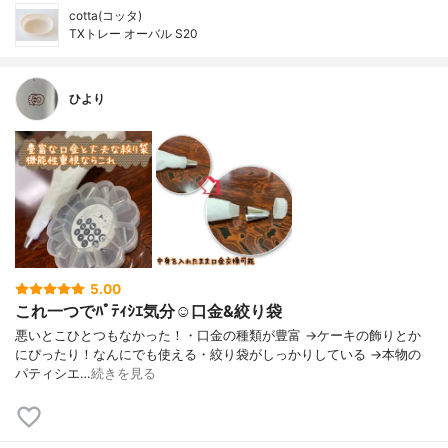
cotta(コッタ)
TXトレー オーバル S20
ひより
5.00
これ一つでﾊﾟﾃｨｼｴ気分☺️口金&絞り袋
悪いとこひとつもなかった！・口金の種類が豊富 →ケーキの飾りとか
にぴったり！なんにでも使える・絞り袋がしっかりしている →本物の
パティシエ…
続きを見る