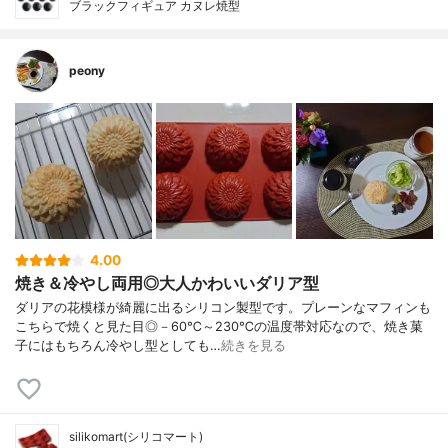
ブラックフィギュア カヌレ焼型
peony
4.00
焼き＆冷やし両用◎大人かわいいダリア型
ダリアの花模様が綺麗に出るシリコン製型です。プレーンなマフィンも
こちらで焼くと見た目◎－60℃～230℃の温度帯対応なので、焼き菓
子にはもちろん冷やし型としても…
続きを見る
silikomart(シリコマート)