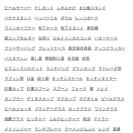
ビールサーバー
だしポット
ふきんかけ
まな板スタンド
バナナスタンド
ペッパーミル
ボウル
レンジボード
ワインオープナー
包丁ケース
包丁スタンド
寿司桶
紙コップホルダー
缶切り
ビルトインガスコンロ
バターケース
フリーザーバッグ
ブレッドケース
真空保存容器
ナッツクラッカー
パスタマシン
蒸し器
鰹節削り器
弁当箱
水筒
ピクニックバスケット
ランチバッグ
プリンカップ
マドレーヌ型
マフィン型
口金
絞り袋
キッチンスケール
キッチンタイマー
計量カップ
計量スプーン
スプーン
フォーク
箸
トレイ
タンブラー
デミタスカップ
マグカップ
マグボトル
ビールグラス
ビールジョッキ
ブランデーグラス
ロックグラス
ワイングラス
焼酎グラス
ピッチャー
ミルクピッチャー
急須
マドラー
メイソンジャー
ランチプレート
ラーメンどんぶり
レンゲ
菜箸