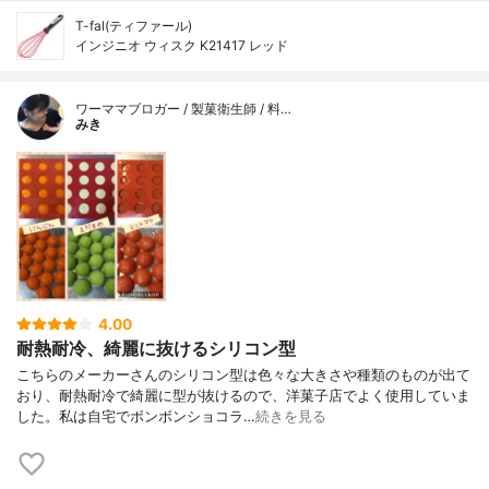
T-fal(ティファール)
インジニオ ウィスク K21417 レッド
ワーママブロガー / 製菓衛生師 / 料…
みき
4.00
耐熱耐冷、綺麗に抜けるシリコン型
こちらのメーカーさんのシリコン型は色々な大きさや種類のものが出て
おり、耐熱耐冷で綺麗に型が抜けるので、洋菓子店でよく使用していま
した。私は自宅でボンボンショコラ…
続きを見る