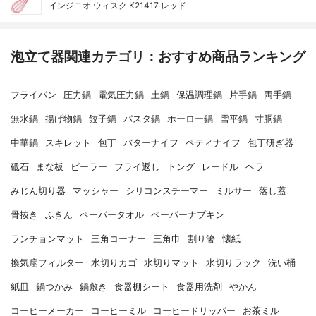
インジニオ ウィスク K21417 レッド
泡立て器関連カテゴリ：おすすめ商品ランキング
フライパン
圧力鍋
電気圧力鍋
土鍋
保温調理鍋
片手鍋
両手鍋
無水鍋
揚げ物鍋
餃子鍋
パスタ鍋
ホーロー鍋
雪平鍋
寸胴鍋
中華鍋
スキレット
包丁
バターナイフ
ペティナイフ
包丁研ぎ器
砥石
まな板
ピーラー
フライ返し
トング
レードル
ヘラ
みじん切り器
マッシャー
シリコンスチーマー
ミルサー
落し蓋
骨抜き
ふきん
ペーパータオル
ペーパーナプキン
ランチョンマット
三角コーナー
三角巾
割り箸
懐紙
換気扇フィルター
水切りカゴ
水切りマット
水切りラック
洗い桶
紙皿
鍋つかみ
鍋敷き
食器棚シート
食器用洗剤
やかん
コーヒーメーカー
コーヒーミル
コーヒードリッパー
お茶ミル