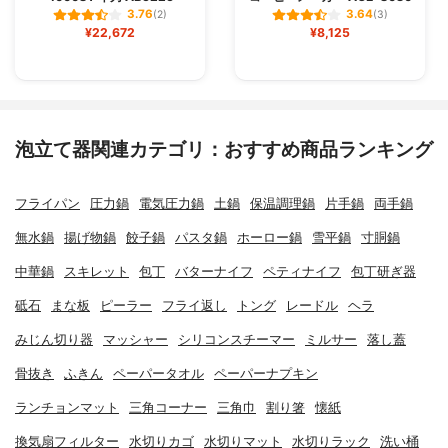
3.76
3.64
(2)
(3)
¥22,672
¥8,125
泡立て器関連カテゴリ：おすすめ商品ランキング
フライパン
圧力鍋
電気圧力鍋
土鍋
保温調理鍋
片手鍋
両手鍋
無水鍋
揚げ物鍋
餃子鍋
パスタ鍋
ホーロー鍋
雪平鍋
寸胴鍋
中華鍋
スキレット
包丁
バターナイフ
ペティナイフ
包丁研ぎ器
砥石
まな板
ピーラー
フライ返し
トング
レードル
ヘラ
みじん切り器
マッシャー
シリコンスチーマー
ミルサー
落し蓋
骨抜き
ふきん
ペーパータオル
ペーパーナプキン
ランチョンマット
三角コーナー
三角巾
割り箸
懐紙
換気扇フィルター
水切りカゴ
水切りマット
水切りラック
洗い桶