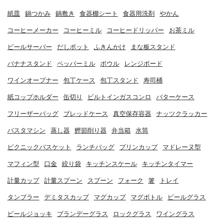
紙皿
鍋つかみ
鍋敷き
食器棚シート
食器用洗剤
やかん
コーヒーメーカー
コーヒーミル
コーヒードリッパー
お茶ミル
ビールサーバー
だしポット
ふきんかけ
まな板スタンド
バナナスタンド
ペッパーミル
ボウル
レンジボード
ワインオープナー
包丁ケース
包丁スタンド
寿司桶
紙コップホルダー
缶切り
ビルトインガスコンロ
バターケース
フリーザーバッグ
ブレッドケース
真空保存容器
ナッツクラッカー
パスタマシン
蒸し器
鰹節削り器
弁当箱
水筒
ピクニックバスケット
ランチバッグ
プリンカップ
マドレーヌ型
マフィン型
口金
絞り袋
キッチンスケール
キッチンタイマー
計量カップ
計量スプーン
スプーン
フォーク
箸
トレイ
タンブラー
デミタスカップ
マグカップ
マグボトル
ビールグラス
ビールジョッキ
ブランデーグラス
ロックグラス
ワイングラス