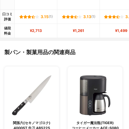
口コミ
3.15
(1)
3.13
(1)
3
評価
値段
¥2,713
¥1,261
¥1,499
料金
製パン・製菓用品の関連商品
関孫六(セキノマゴロク)
タイガー魔法瓶(TIGER)
4000ST 牛刀 AB5225
コーヒーメーカー ACE-S080