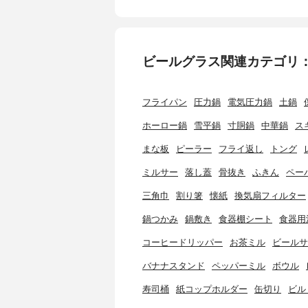
ビールグラス関連カテゴリ
フライパン
圧力鍋
電気圧力鍋
土鍋
ホーロー鍋
雪平鍋
寸胴鍋
中華鍋
ス
まな板
ピーラー
フライ返し
トング
ミルサー
落し蓋
骨抜き
ふきん
ペー
三角巾
割り箸
懐紙
換気扇フィルター
鍋つかみ
鍋敷き
食器棚シート
食器用
コーヒードリッパー
お茶ミル
ビールサ
バナナスタンド
ペッパーミル
ボウル
寿司桶
紙コップホルダー
缶切り
ビル