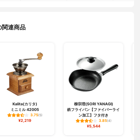
の関連商品
Kalita(カリタ)
柳宗理(SORI YANAGI)
ミニミル 42005
鉄フライパン【ファイバーライ
ン加工】フタ付き
3.75
(5)
¥2,219
3.85
(4)
¥5,544