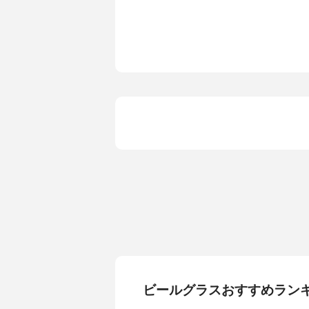
形状
‐
材質
ソーダライ
ビールグラスおすすめラン