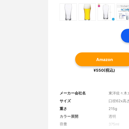
Amazon
¥550(税込)
メーカー会社名
東洋佐々木
サイズ
口径62x高
重さ
215g
カラー展開
透明
容量
375ml