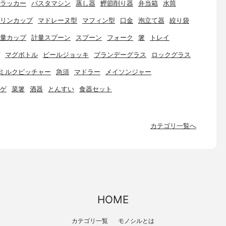
ラッカー
パスタマシン
蒸し器
鰹節削り器
弁当箱
水筒
リンカップ
マドレーヌ型
マフィン型
口金
泡立て器
絞り袋
量カップ
計量スプーン
スプーン
フォーク
箸
トレイ
マグボトル
ビールジョッキ
ブランデーグラス
ロックグラス
ミルクピッチャー
急須
マドラー
メイソンジャー
ゲ
菜箸
酒器
とんすい
食器セット
カテゴリ一覧へ
HOME
カテゴリ一覧
モノシルとは