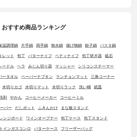
：おすすめ商品ランキング
保温調理鍋
片手鍋
両手鍋
無水鍋
揚げ物鍋
餃子鍋
パスタ鍋
キレット
包丁
バターナイフ
ペティナイフ
包丁研ぎ器
砥石
レードル
ヘラ
みじん切り器
マッシャー
シリコンスチーマー
パータオル
ペーパーナプキン
ランチョンマット
三角コーナー
水切りカゴ
水切りマット
水切りラック
洗い桶
紙皿
洗剤
やかん
コーヒーメーカー
コーヒーミル
ーバー
だしポット
ふきんかけ
まな板スタンド
レンジボード
ワインオープナー
包丁ケース
包丁スタンド
トインガスコンロ
バターケース
フリーザーバッグ