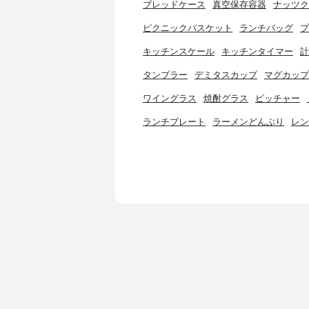
ブレッドケース
真空保存容器
ナッツク
ピクニックバスケット
ランチバッグ
プ
キッチンスケール
キッチンタイマー
計
タンブラー
デミタスカップ
マグカップ
ワイングラス
焼酎グラス
ピッチャー
ランチプレート
ラーメンどんぶり
レン