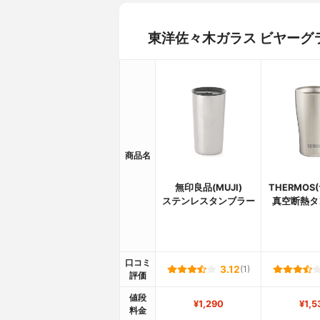
東洋佐々木ガラス ビヤーグ
商品名
無印良品(MUJI)
THERMOS
ステンレスタンブラー
真空断熱タ
口コミ
3.12
(1)
評価
値段
¥1,290
¥1,5
料金