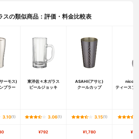
ラスの類似商品：評価・料金比較表
(サーモス)
東洋佐々木ガラス
ASAHI(アサヒ)
nico(
ンブラー
ビールジョッキ
クールカップ
ティースプーン
3.10
(1)
3.06
(1)
3.15
(1)
30
¥792
¥1,780
¥14