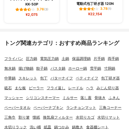
電動式包丁研ぎ器 120N
KK-50P
3.78
(1)
3.76
(3)
¥22,154
¥2,075
トング関連カテゴリ：おすすめ商品ランキング
フライパン
圧力鍋
電気圧力鍋
土鍋
保温調理鍋
片手鍋
両手鍋
無水鍋
揚げ物鍋
餃子鍋
パスタ鍋
ホーロー鍋
雪平鍋
寸胴鍋
中華鍋
スキレット
包丁
バターナイフ
ペティナイフ
包丁研ぎ器
砥石
まな板
ピーラー
フライ返し
レードル
ヘラ
みじん切り器
マッシャー
シリコンスチーマー
ミルサー
落し蓋
骨抜き
ふきん
ペーパータオル
ペーパーナプキン
ランチョンマット
三角コーナー
三角巾
割り箸
懐紙
換気扇フィルター
水切りカゴ
水切りマット
水切りラック
洗い桶
紙皿
鍋つかみ
鍋敷き
食器棚シート