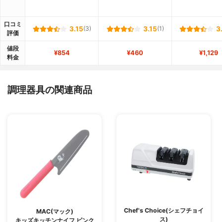
口コミ
3.15
(3)
3.15
(1)
3
評価
値段
¥854
¥460
¥1,129
料金
調理器具の関連商品
Chef's Choice(シェフチョイ
MAC(マック)
ス)
キッズキッチンナイフ ピンク