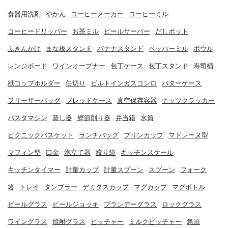
食器用洗剤
やかん
コーヒーメーカー
コーヒーミル
コーヒードリッパー
お茶ミル
ビールサーバー
だしポット
ふきんかけ
まな板スタンド
バナナスタンド
ペッパーミル
ボウル
レンジボード
ワインオープナー
包丁ケース
包丁スタンド
寿司桶
紙コップホルダー
缶切り
ビルトインガスコンロ
バターケース
フリーザーバッグ
ブレッドケース
真空保存容器
ナッツクラッカー
パスタマシン
蒸し器
鰹節削り器
弁当箱
水筒
ピクニックバスケット
ランチバッグ
プリンカップ
マドレーヌ型
マフィン型
口金
泡立て器
絞り袋
キッチンスケール
キッチンタイマー
計量カップ
計量スプーン
スプーン
フォーク
箸
トレイ
タンブラー
デミタスカップ
マグカップ
マグボトル
ビールグラス
ビールジョッキ
ブランデーグラス
ロックグラス
ワイングラス
焼酎グラス
ピッチャー
ミルクピッチャー
急須