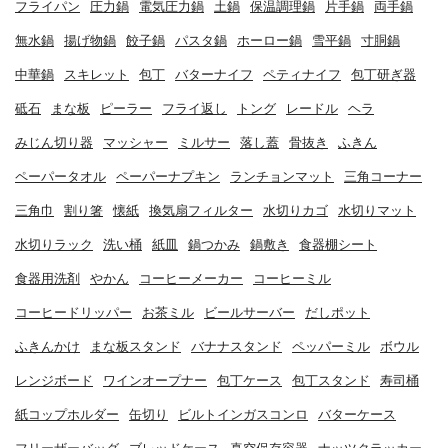
フライパン
圧力鍋
電気圧力鍋
土鍋
保温調理鍋
片手鍋
両手鍋
無水鍋
揚げ物鍋
餃子鍋
パスタ鍋
ホーロー鍋
雪平鍋
寸胴鍋
中華鍋
スキレット
包丁
バターナイフ
ペティナイフ
包丁研ぎ器
砥石
まな板
ピーラー
フライ返し
トング
レードル
ヘラ
みじん切り器
マッシャー
ミルサー
落し蓋
骨抜き
ふきん
ペーパータオル
ペーパーナプキン
ランチョンマット
三角コーナー
三角巾
割り箸
懐紙
換気扇フィルター
水切りカゴ
水切りマット
水切りラック
洗い桶
紙皿
鍋つかみ
鍋敷き
食器棚シート
食器用洗剤
やかん
コーヒーメーカー
コーヒーミル
コーヒードリッパー
お茶ミル
ビールサーバー
だしポット
ふきんかけ
まな板スタンド
バナナスタンド
ペッパーミル
ボウル
レンジボード
ワインオープナー
包丁ケース
包丁スタンド
寿司桶
紙コップホルダー
缶切り
ビルトインガスコンロ
バターケース