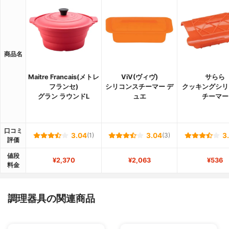
商品名
Maitre Francais(メトレ
ViV(ヴィヴ)
サらら
フランセ)
シリコンスチーマー デ
クッキングシリ
グラン ラウンドL
ュエ
チーマー
口コミ
3.04
(1)
3.04
(3)
3
評価
値段
¥2,370
¥2,063
¥536
料金
調理器具の関連商品