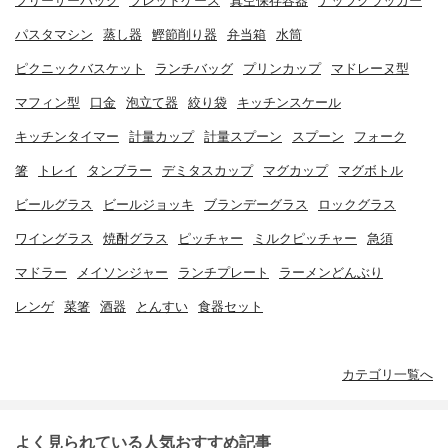
フリーザーバッグ
ブレッドケース
真空保存容器
ナッツクラッカー
パスタマシン
蒸し器
鰹節削り器
弁当箱
水筒
ピクニックバスケット
ランチバッグ
プリンカップ
マドレーヌ型
マフィン型
口金
泡立て器
絞り袋
キッチンスケール
キッチンタイマー
計量カップ
計量スプーン
スプーン
フォーク
箸
トレイ
タンブラー
デミタスカップ
マグカップ
マグボトル
ビールグラス
ビールジョッキ
ブランデーグラス
ロックグラス
ワイングラス
焼酎グラス
ピッチャー
ミルクピッチャー
急須
マドラー
メイソンジャー
ランチプレート
ラーメンどんぶり
レンゲ
菜箸
酒器
とんすい
食器セット
カテゴリ一覧へ
よく見られている人気おすすめ記事