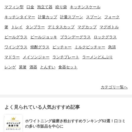
マフィン型
口金
泡立て器
絞り袋
キッチンスケール
キッチンタイマー
計量カップ
計量スプーン
スプーン
フォーク
箸
トレイ
タンブラー
デミタスカップ
マグカップ
マグボトル
ビールグラス
ビールジョッキ
ブランデーグラス
ロックグラス
ワイングラス
焼酎グラス
ピッチャー
ミルクピッチャー
急須
マドラー
メイソンジャー
ランチプレート
ラーメンどんぶり
レンゲ
菜箸
酒器
とんすい
食器セット
カテゴリ一覧へ
よく見られている人気おすすめ記事
ホワイトニング歯磨き粉おすすめランキング52選！口コミ
の多い市販品を中心に