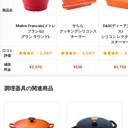
商品名
Maitre Francais(メトレ
サらら
D&S(ディー
フランセ)
クッキングシリコンス
ス)
グラン ラウンドL
チーマー
シリコン レク
スチーマ
口コミ
3.04
(1)
3.04
(2)
3
評価
値段
¥2,370
¥536
¥2,752
料金
調理器具の関連商品