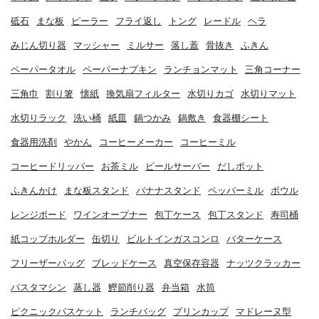
砥石
まな板
ピーラー
フライ返し
トング
レードル
ヘラ
みじん切り器
マッシャー
ミルサー
落し蓋
骨抜き
ふきん
ペーパータオル
ペーパーナプキン
ランチョンマット
三角コーナー
三角巾
割り箸
懐紙
換気扇フィルター
水切りカゴ
水切りマット
水切りラック
洗い桶
紙皿
鍋つかみ
鍋敷き
食器棚シート
食器用洗剤
やかん
コーヒーメーカー
コーヒーミル
コーヒードリッパー
お茶ミル
ビールサーバー
だしポット
ふきんかけ
まな板スタンド
バナナスタンド
ペッパーミル
ボウル
レンジボード
ワインオープナー
包丁ケース
包丁スタンド
寿司桶
紙コップホルダー
缶切り
ビルトインガスコンロ
バターケース
フリーザーバッグ
ブレッドケース
真空保存容器
ナッツクラッカー
パスタマシン
蒸し器
鰹節削り器
弁当箱
水筒
ピクニックバスケット
ランチバッグ
プリンカップ
マドレーヌ型