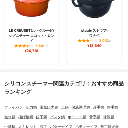
LE CREUSET(ル・クルーゼ)
staub(ストウブ)
シグニチャー ココット・ロン
ワナベ
ド
3.00
(2)
¥18,640
3.60
(19)
¥26,718
シリコンスチーマー関連カテゴリ：おすすめ商品
ランキング
フライパン
圧力鍋
電気圧力鍋
土鍋
保温調理鍋
片手鍋
両手鍋
無水鍋
揚げ物鍋
餃子鍋
パスタ鍋
ホーロー鍋
雪平鍋
寸胴鍋
中華鍋
スキレット
包丁
バターナイフ
ペティナイフ
包丁研ぎ器