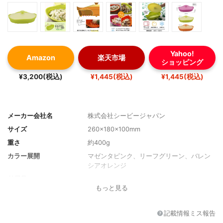
Yahoo!
Amazon
楽天市場
ショッピング
¥3,200(税込)
¥1,445(税込)
¥1,445(税込)
メーカー会社名
株式会社シービージャパン
サイズ
260×180×100mm
重さ
約400g
カラー展開
マゼンタピンク、リーフグリーン、バレン
シアオレンジ
付属品
-
もっと見る
対応温度
-40℃～230℃
記載情報ミス報告