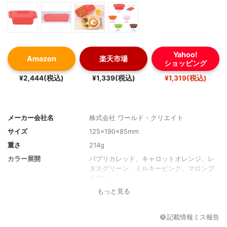
Yahoo!
Amazon
楽天市場
ショッピング
¥2,444(税込)
¥1,339(税込)
¥1,319(税込)
メーカー会社名
株式会社 ワールド・クリエイト
サイズ
125×190×85mm
重さ
214g
カラー展開
パプリカレッド、キャロットオレンジ、レ
タスグリーン、ミルキーピンク、マロンブ
ラウン
もっと見る
付属品
スチームトレイ、ミニレシピブック
対応温度
-30℃〜270℃
記載情報ミス報告