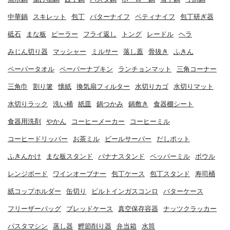
中華鍋
スキレット
包丁
バターナイフ
ペティナイフ
包丁研ぎ器
砥石
まな板
ピーラー
フライ返し
トング
レードル
ヘラ
みじん切り器
マッシャー
ミルサー
落し蓋
骨抜き
ふきん
ペーパータオル
ペーパーナプキン
ランチョンマット
三角コーナー
三角巾
割り箸
懐紙
換気扇フィルター
水切りカゴ
水切りマット
水切りラック
洗い桶
紙皿
鍋つかみ
鍋敷き
食器棚シート
食器用洗剤
やかん
コーヒーメーカー
コーヒーミル
コーヒードリッパー
お茶ミル
ビールサーバー
だしポット
ふきんかけ
まな板スタンド
バナナスタンド
ペッパーミル
ボウル
レンジボード
ワインオープナー
包丁ケース
包丁スタンド
寿司桶
紙コップホルダー
缶切り
ビルトインガスコンロ
バターケース
フリーザーバッグ
ブレッドケース
真空保存容器
ナッツクラッカー
パスタマシン
蒸し器
鰹節削り器
弁当箱
水筒