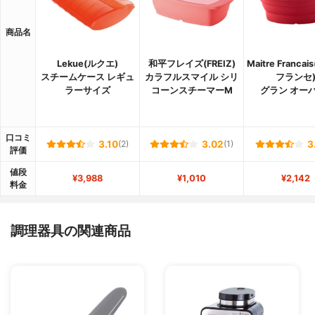
商品名
Lekue(ルクエ)
和平フレイズ(FREIZ)
Maitre Franca
スチームケース レギュ
カラフルスマイル シリ
フランセ
ラーサイズ
コーンスチーマーM
グラン オー
口コミ
3.10
(2)
3.02
(1)
3
評価
値段
¥3,988
¥1,010
¥2,142
料金
調理器具の関連商品