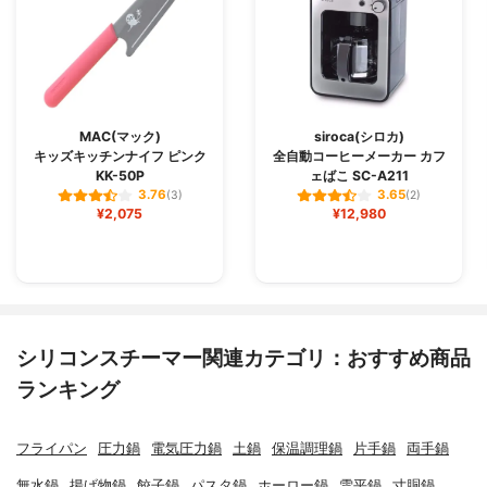
MAC(マック)
siroca(シロカ)
キッズキッチンナイフ ピンク
全自動コーヒーメーカー カフ
KK-50P
ェばこ SC-A211
3.76
3.65
(3)
(2)
¥2,075
¥12,980
シリコンスチーマー関連カテゴリ：おすすめ商品
ランキング
フライパン
圧力鍋
電気圧力鍋
土鍋
保温調理鍋
片手鍋
両手鍋
無水鍋
揚げ物鍋
餃子鍋
パスタ鍋
ホーロー鍋
雪平鍋
寸胴鍋