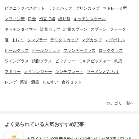
ピクニックバスケット
ランチバッグ
プリンカップ
マドレーヌ型
マフィン型
口金
泡立て器
絞り袋
キッチンスケール
キッチンタイマー
計量カップ
計量スプーン
スプーン
フォーク
箸
トレイ
タンブラー
デミタスカップ
マグカップ
マグボトル
ビールグラス
ビールジョッキ
ブランデーグラス
ロックグラス
ワイングラス
焼酎グラス
ピッチャー
ミルクピッチャー
急須
マドラー
メイソンジャー
ランチプレート
ラーメンどんぶり
レンゲ
菜箸
酒器
とんすい
食器セット
カテゴリ一覧へ
よく見られている人気おすすめ記事
ホワイトニング歯磨き粉おすすめランキング52選！口コミ