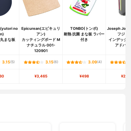
utori no
Epicurean(エピキュリ
TONBO(トンボ)
Joseph Jos
n)
アン)
耐熱 抗菌 まな板 ラバー
フジョセ
 丸まな板
カッティングボード M
付き
インデック
ナチュラル 001-
アドバンス
120901
3.15
(5)
3.15
(6)
3.09
(4)
80
¥3,465
¥498
¥2,6