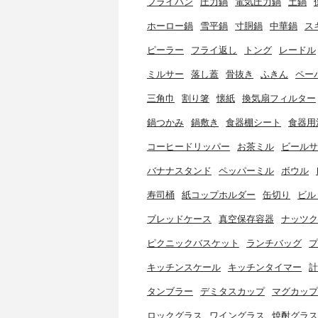
フライパン
圧力鍋
電気圧力鍋
土鍋
ホーロー鍋
雪平鍋
寸胴鍋
中華鍋
ス
ピーラー
フライ返し
トング
レードル
ミルサー
落し蓋
骨抜き
ふきん
ペー
三角巾
割り箸
懐紙
換気扇フィルター
鍋つかみ
鍋敷き
食器棚シート
食器用
コーヒードリッパー
お茶ミル
ビールサ
バナナスタンド
ペッパーミル
ボウル
寿司桶
紙コップホルダー
缶切り
ビル
ブレッドケース
真空保存容器
ナッツク
ピクニックバスケット
ランチバッグ
プ
キッチンスケール
キッチンタイマー
計
タンブラー
デミタスカップ
マグカップ
ロックグラス
ワイングラス
焼酎グラス