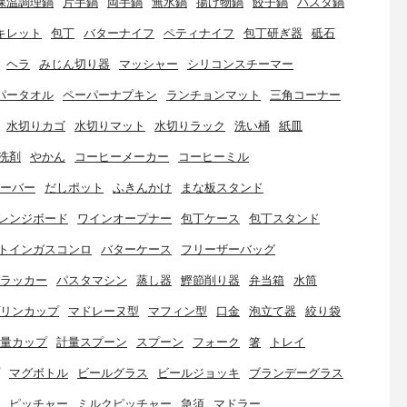
保温調理鍋
片手鍋
両手鍋
無水鍋
揚げ物鍋
餃子鍋
パスタ鍋
キレット
包丁
バターナイフ
ペティナイフ
包丁研ぎ器
砥石
ヘラ
みじん切り器
マッシャー
シリコンスチーマー
パータオル
ペーパーナプキン
ランチョンマット
三角コーナー
水切りカゴ
水切りマット
水切りラック
洗い桶
紙皿
洗剤
やかん
コーヒーメーカー
コーヒーミル
ーバー
だしポット
ふきんかけ
まな板スタンド
レンジボード
ワインオープナー
包丁ケース
包丁スタンド
トインガスコンロ
バターケース
フリーザーバッグ
ラッカー
パスタマシン
蒸し器
鰹節削り器
弁当箱
水筒
リンカップ
マドレーヌ型
マフィン型
口金
泡立て器
絞り袋
量カップ
計量スプーン
スプーン
フォーク
箸
トレイ
マグボトル
ビールグラス
ビールジョッキ
ブランデーグラス
ピッチャー
ミルクピッチャー
急須
マドラー